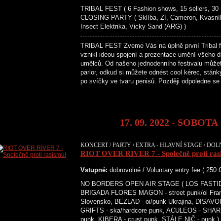
TRIBAL FEST ( 6 Fashion shows, 15 sellers, 30 r
CLOSING PARTY ( Sklíba, Zí, Cameron, Kvasn
Insect Elektrika, Vicky Sand (ARG) )
TRIBAL FEST Zveme Vás na úplně první Tribal fes
vznikl ideou spojení a prezentace umění všeho 
umělců. Od našeho jednodenního festivalu může
parlor, odkud si můžete odnést cool kérec, stán
po svíčky ve tvaru penisů. Později odpoledne s
17. 09. 2022 - SOBOTA
KONCERT / PARTY / EXTRA - HLAVNÍ STAGE / DOL
RIOT OVER RIVER 7 - Společně proti ras
Vstupné:
dobrovolné / Voluntary entry fee ( 250
NO BORDERS OPEN AIR STAGE ( LOS FASTIDIOS 
BRIGADA FLORES MAGON - street punk/oi Franc
Slovensko, BEZLAD - oi/punk Ukrajina, DISAVO
GRIFTS - ska/hardcore punk, ACULEOS - SHAR
punk, KIBERA - crust punk, STÁLE NIČ - pu