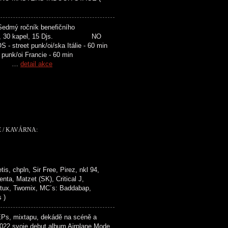
Sedmý ročník benefičního
. 5 scén, 30 kapel, 15 Djs. NO
reet punk/oi/ska Itálie - 60 min
punk/oi Francie - 60 min
sko …
detail akce
E / KAVÁRNA:
, chpln, Sir Free, Pirez, nkl 94,
a, Matzet (SK), Critical J,
Stux, Twomix, MC´s: Baddabap,
 )
 mixtapu, dekádě na scéně a
 2022 svoje debut album Airplane Mode.