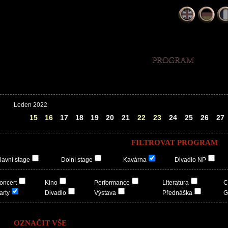
PROGRAM
Leden 2022
14
15
16
17
18
19
20
21
22
23
24
25
26
27
FILTROVAT PROGRAM
lavní stage
Dolní stage
Kavárna
Divadlo NP
oncert
Kino
Performance
Literatura
C
arty
Divadlo
Výstava
Přednáška
G
OZNAČIT VŠE