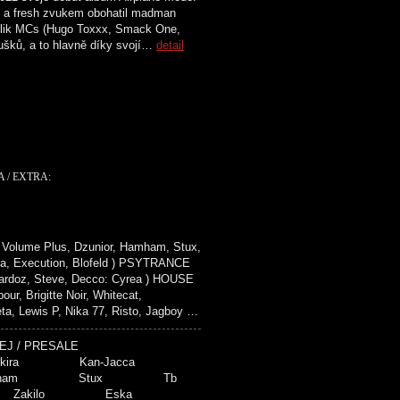
l a fresh zvukem obohatil madman
kolik MCs (Hugo Toxxx, Smack One,
ušků, a to hlavně díky svojí…
detail
 / EXTRA:
Volume Plus, Dzunior, Hamham, Stux,
za, Execution, Blofeld ) PSYTRANCE
 Zardoz, Steve, Decco: Cyrea ) HOUSE
r, Brigitte Noir, Whitecat,
 Lewis P, Nika 77, Risto, Jagboy …
EDPRODEJ / PRESALE
ie Akira Kan-Jacca
 Hamham Stux Tb
th Zakilo Eska