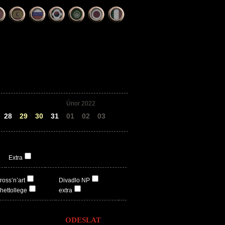
Únor 2022
28
29
30
31
01
02
03
Extra
ross’n’art
Divadlo NP
hettollege
extra