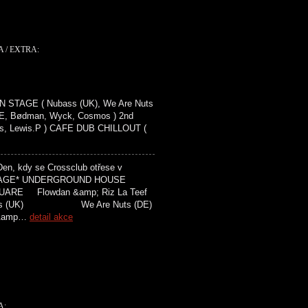
 / EXTRA:
N STAGE ( Nubass (UK), We Are Nuts
.BE, Bødman, Wyck, Cosmos ) 2nd
cs, Lewis.P ) CAFE DUB CHILLOUT (
Den, kdy se Crossclub otřese v
GARAGE* UNDERGROUND HOUSE
 Flowdan &amp; Riz La Teef
) We Are Nuts (DE)
amp…
detail akce
A: