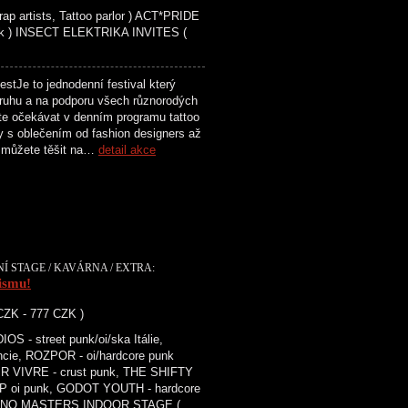
ap artists, Tattoo parlor ) ACT*PRIDE
ík ) INSECT ELEKTRIKA INVITES (
tJe to jednodenní festival který
druhu a na podporu všech různorodých
te očekávat v denním programu tattoo
ky s oblečením od fashion designers až
e můžete těšit na…
detail akce
NÍ STAGE / KAVÁRNA / EXTRA:
ismu!
 CZK - 777 CZK )
- street punk/oi/ska Itálie,
ie, ROZPOR - oi/hardcore punk
IR VIVRE - crust punk, THE SHIFTY
P oi punk, GODOT YOUTH - hardcore
nk ) NO MASTERS INDOOR STAGE (