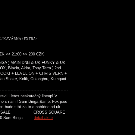
 / KAVÁRNA / EXTRA:
CZK << 21:00 >> 200 CZK
INGA ) MAIN DNB & UK FUNKY & UK
 Blazin, Akira, Tony Terra ) 2nd
RIOOKI + LEVELION + CHRIS VERN +
n Shake, Kolik, Oolongbru, Kumquat
il i letos neskutečný lineup! V
oho s námi! Sam Binga &amp; Fox jsou
ort bude stát za to a nabídne od uk
ODEJ / PRESALE CROSS SQUARE
0 Sam Binga …
detail akce