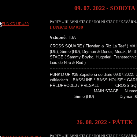
09. 07. 2022 - SOBOTA
PARTY - HLAVNÍ STAGE / DOLNÍ STAGE / KAVÁRNA
FUNK'D UP #39
Vstupné:
TBA
CROSS SQUARE ( Flowdan & Riz La Teef ) MAI
(DE), Sirmo (HU), Dryman & Denoir, Merak, Mr
STAGE ( Sammy Boyko, Hugorieri, Transtechni
Loic de Niro & Red )
FUNK'D UP #39 Zapište si do diáře 09.07.2022. 
základech. BASSLINE * BASS HOUSE * 
PŘEDPRODEJ / PRESALE CROSS SQUARE
MAIN STAGE Nubass (UK
Sirmo (HU) Dryman &
26. 08. 2022 - PÁTEK
PARTY - HLAVNÍ STAGE / DOLNÍ STAGE / KAVÁRN