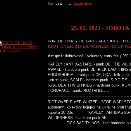
Kamcza …
detail akce
25. 02. 2023 - SOBOTA
KONCERT / PARTY - HLAVNÍ STAGE / DOLNÍ STAGE
RIOT OVER RIVER WINTER - STOP WA
Vstupné:
dobrovolné / Voluntary entry fee ( 250
KAPELY ( ANTIBASTARD - punk DE, THE WILDE
AWAKE - hardcore punk DE, F!CK BAD THINGS -
ERGOPHOBIA - crust punk DE, LOA - folk pun
- crust punk, SCALP - hardore punk, S.P.O.T.S.-
punk, DEATH WISH KIDS - hardcore punk, KOM
HONORACE - punk, ROZTRHLEJ…
RIOT OVER RIVER WINTER - STOP WAR! STOP P
autonomní kolektivy bojující na Ukrajině proti P
kapel a 10 DJs KAPELY ANTIBA
WILDERNESS - hardcore punk SK STI
F!CK BAD THINGS - fast hardco