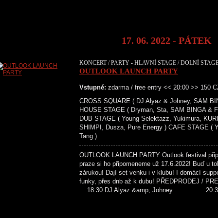
17. 06. 2022 - PÁTEK
KONCERT / PARTY - HLAVNÍ STAGE / DOLNÍ STAGE
OUTLOOK LAUNCH PARTY
Vstupné:
zdarma / free entry << 20:00 >> 150 
CROSS SQUARE ( DJ Alyaz & Johney, SAM B
HOUSE STAGE ( Dryman, Sta, SAM BINGA & FOX,
DUB STAGE ( Young Selektazz, Yukimura, KU
SHIMPI, Dusza, Pure Energy ) CAFE STAGE ( Ya
Tang )
OUTLOOK LAUNCH PARTY Outlook festival připrav
praze si ho připomeneme už 17.6.2022! Buď u t
zárukou! Dají set venku i v klubu! I domácí supp
funky, přes dnb až k dubu! PŘEDPR
18:30 DJ Alyaz &amp; Johney 20:3