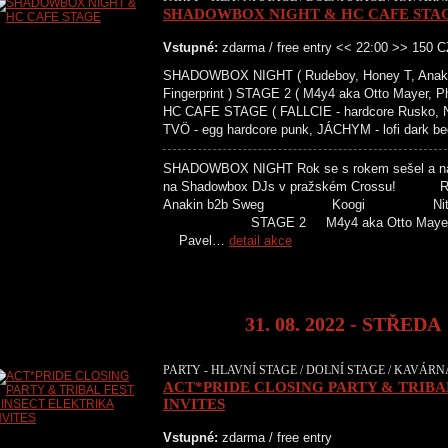
SHADOWBOX NIGHT & HC CAFE STA
Vstupné:
zdarma / free entry << 22:00 >> 150 
SHADOWBOX NIGHT ( Rudeboy, Honey T, Anakin
Fingerprint ) STAGE 2 ( M4y4 aka Otto Mayer, Phil
HC CAFE STAGE ( FALLCIE - hardcore Rusko, N
TVÖ - egg hardcore punk, JÁCHYM - lofi dark be
SHADOWBOX NIGHT Rok se s rokem sešel a na k
na Shadowbox DJs v pražském 
Anakin b2b Sweg Koogi Ni
STAGE 2 M4y4 aka Otto Ma
Pavel…
detail akce
31. 08. 2022 - STŘEDA
PARTY - HLAVNÍ STAGE / DOLNÍ STAGE / KAVÁRNA
ACT*PRIDE CLOSING PARTY & TRIBA
INVITES
Vstupné:
zdarma / free entry