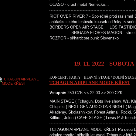
OCASO - crust metal Německo…
RIOT OVER RIVER 7 - Společně proti rasismu! 
antifašistického festivalu kousek od řeky
BORDERS OPEN AIR STAGE LOS FASTIDIOS - st
BRIGADA FLORES MAGON - street 
ROZPOR - oi/hardcore punk Sloven
19. 11. 2022 - SOBOTA
KONCERT / PARTY - HLAVNÍ STAGE / DOLNÍ STAG
TCHAGUN AIRPLANE MODE KŘEST
Vstupné:
250 CZK << 22:00 >> 300 CZK
MAIN STAGE ( Tchagun, Dots live show, Wz, Kletis
Chlupski ) NEXT:GEN AUDIO DNB NIGHT ( Magent
Akademy, Skolashnikov, Forest Animal, Rocki, 
Killfirst, Jelen ) CAFE STAGE ( Lewis P & friends
TCHAGUN AIRPLANE MODE KŘEST Po dvou EPs,
odmlce trvající několik let vydal Tchagun v létě