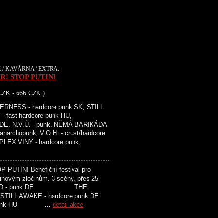
 / KAVÁRNA / EXTRA:
R! STOP PUTIN!
 CZK - 666 CZK )
RNESS - hardcore punk SK, STILL
 fast hardcore punk HU,
k DE, N.V.Ú. - punk, NĚMÁ BARIKÁDA
 anarchopunk, V.O.H. - crust/hardcore
PLEX VINY - hardcore punk,
UTIN! Benefiční festival pro
utinovým zločinům. 3 scény, přes 25
STARD - punk DE THE
LL AWAKE - hardcore punk DE
re punk HU …
detail akce