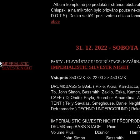
Album kompletně po produkční stránce obstara
Chlupski a na mikrofon bylo přizváno pouze ně
D.O.T.S). Deska se těší pozitivnímu ohlasu fano
akce
31. 12. 2022 - SOBOTA
PARTY - HLAVNÍ STAGE / DOLNÍ STAGE / KAVÁRNA
IMPERIALISTIC SILVESTR NIGHT
Vstupné:
350 CZK << 22:00 >> 450 CZK
DRUM&BASS STAGE ( Pixie, Akira, Kan-Jacca, 
Tb, John Simon, Bassmith, Zakilo, Eska, Kamc
CAFE ( Dj Ondřej Psyla, Searcher, Amarettina,
TENT ( Telly Savalas, Smeghouse, Daniel Neighbou
Defutamadre ) TECHNO UNDERGORUND ( Raketa,
IMPERIALISTIC SILVESTR NIGHT PŘ
DRUM&amp;BASS STAGE Pix
Volume Plus Dzunior
John Simon Bassmi