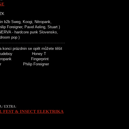
GE
CZK
 b2b Sweg, Koogi, Nitropank,
ip Foreigner, Pavel Aeling, Stuart )
ERVA - hardcore punk Slovensko,
droom pop )
onci prázdnin se opět můžete těšit
Crossu! Rudeboy Honey T
tropank Fingerprint
yer Philip Foreigner
 / EXTRA:
L FEST & INSECT ELEKTRIKA