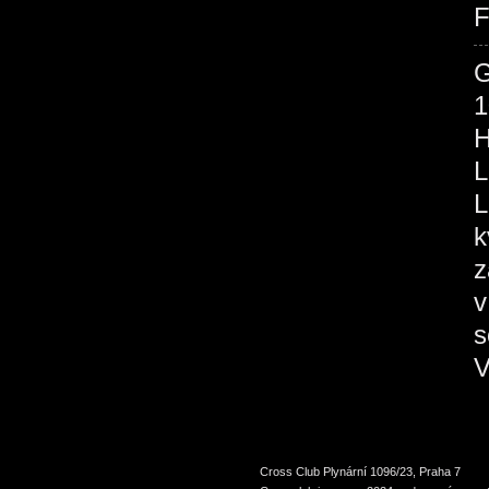
F
1
H
L
L
k
z
v
s
V
Cross Club Plynární 1096/23, Praha 7