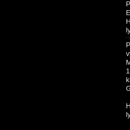
P
H
l
P
v
M
1
H
l