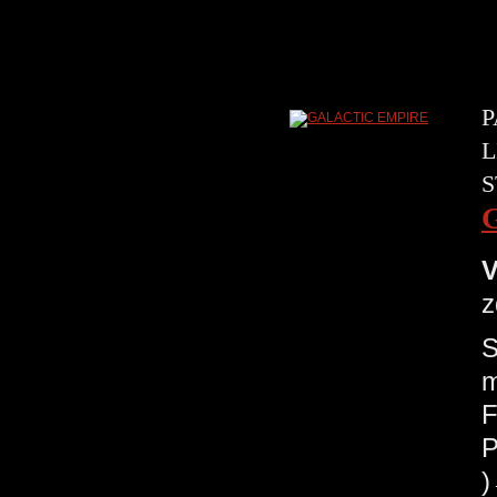
P
L
S
V
z
S
m
F
P