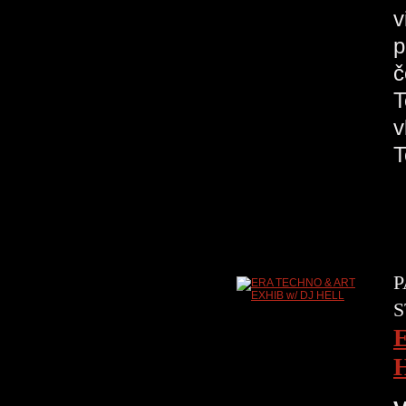
v
p
č
T
v
P
S