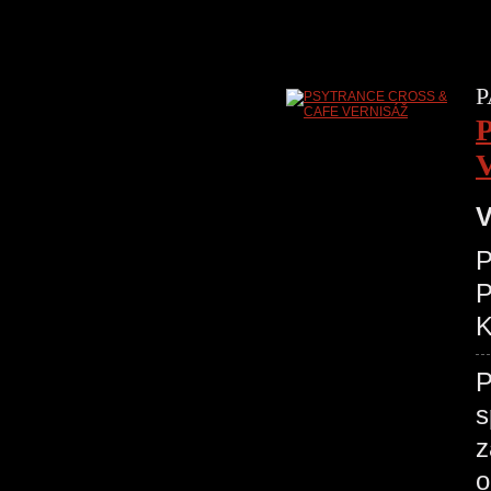
P
V
P
K
P
s
z
o