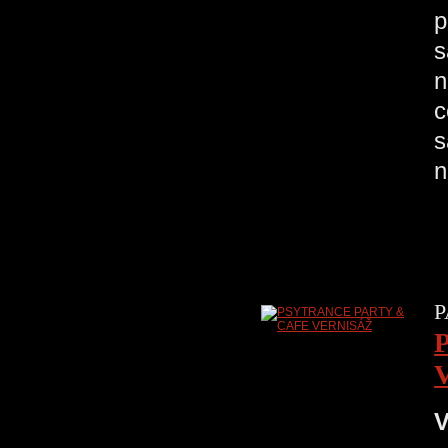
p
s
n
c
s
n
P
V