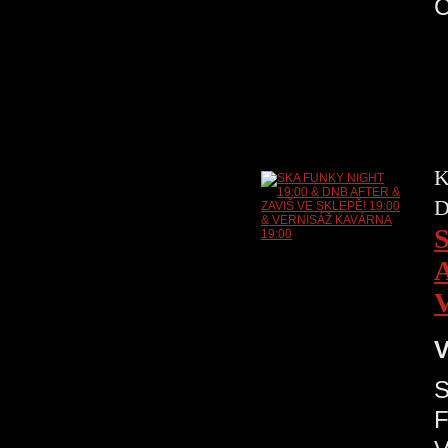
K
D
V
S