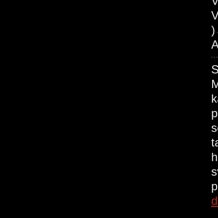
V
V
A
M
k
p
s
t
h
s
p
d