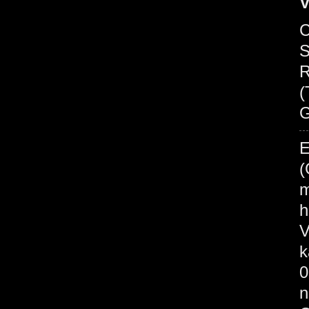
V
C
S
R
(
G
E
(
m
h
V
k
0
n