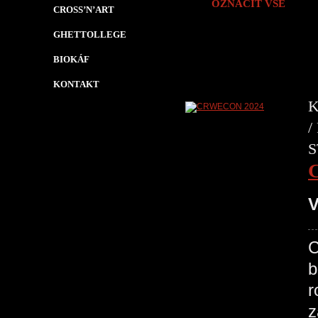
OZNAČIT VŠE
CROSS’N’ART
GHETTOLLEGE
BIOKÁF
KONTAKT
K
/
S
V
C
b
r
z