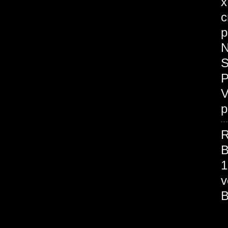
x
c
p
N
S
P
V
p
R
B
1
v