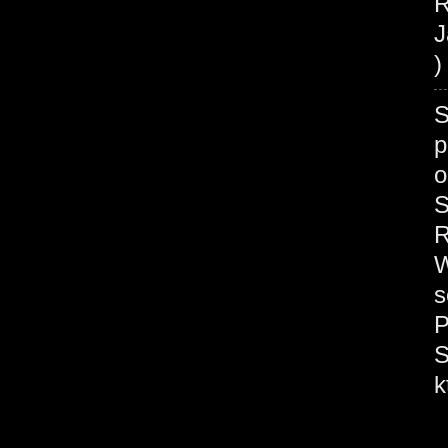
R
J
)
S
p
o
S
R
W
s
P
S
k