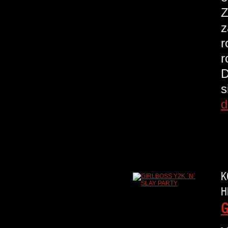
Z
z
r
r
D
s
d
K
H
G