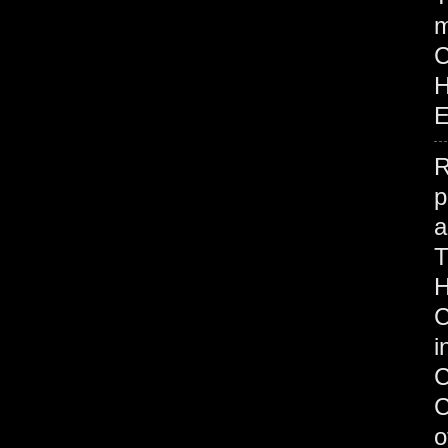
m
H
E
R
p
H
C