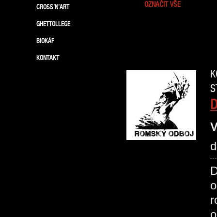
OZNAČIT VŠE
CROSS’N’ART
GHETTOLLEGE
BIOKÁF
KONTAKT
K
S
V
d
D
o
r
o