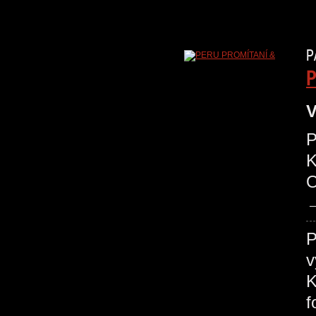
P
P
V
P
O
P
v
K