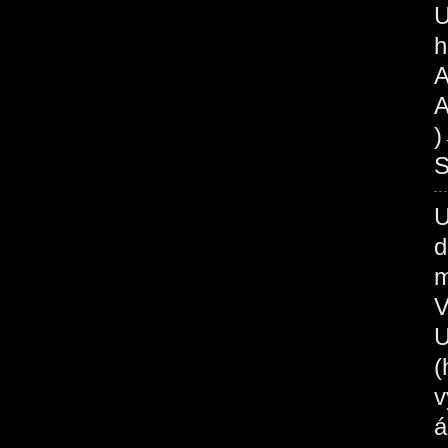
U
h
A
A
S
U
d
m
V
U
(
v
á