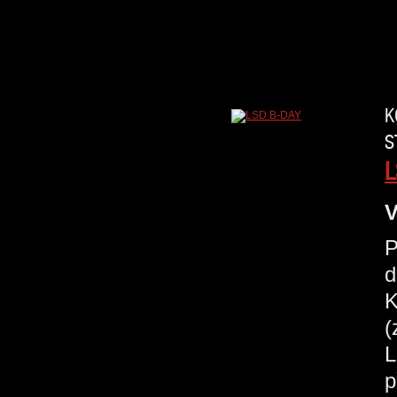
K
S
L
V
P
d
K
(
L
p