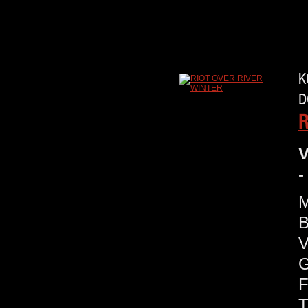
K
D
R
V
-
M
B
V
G
F
T