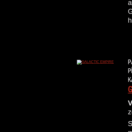
a
G
h
P
P
K
G
V
z
S