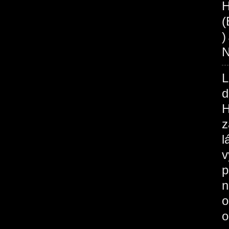
H
(
N
L
d
H
z
l
v
p
n
o
o