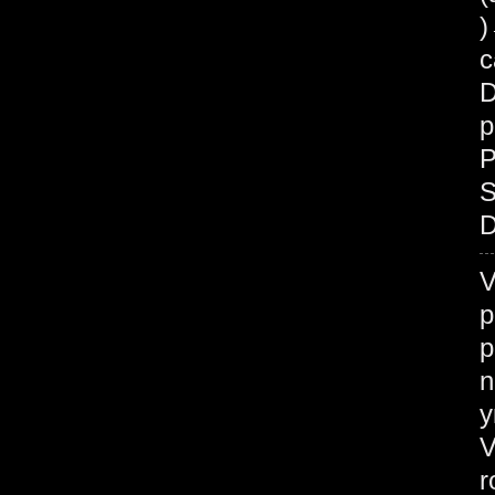
c
D
p
P
S
D
V
p
p
n
у
V
r