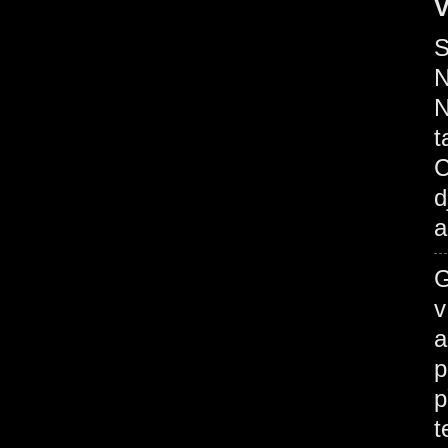
V
S
N
N
t
C
d
a
G
v
a
p
p
t