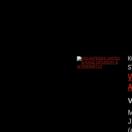
K
S
V
A
V
M
J
(