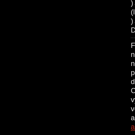
(
)
D
F
n
n
p
d
C
v
v
a
a