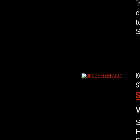
´
c
t
S
K
S
S
V
S
H