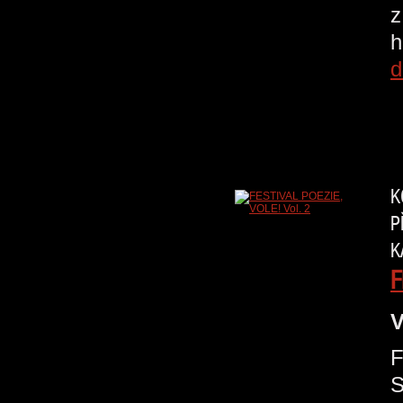
z
h
d
K
P
K
F
V
F
S