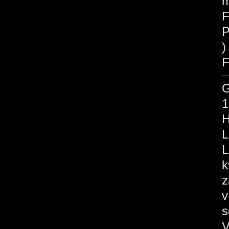
m
F
P
F
1
H
L
L
k
z
v
s
V