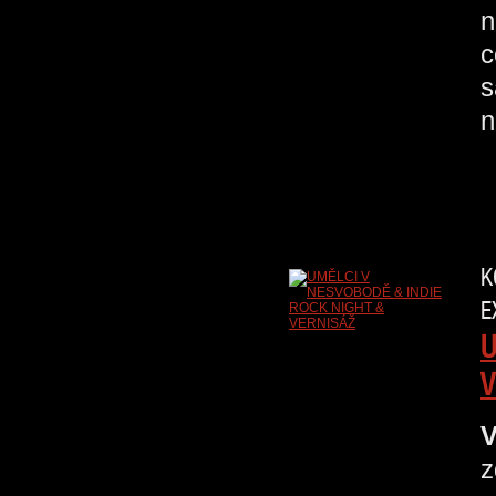
n
c
s
n
K
E
U
V
V
z