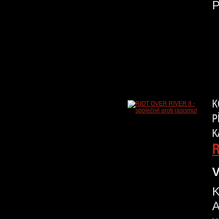
K
P
K
R
V
K
A