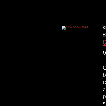
K
E
V
C
b
r
z
p
s