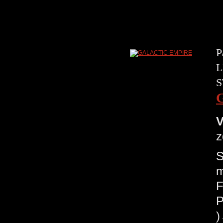
P
L
S
V
z
S
m
F
P