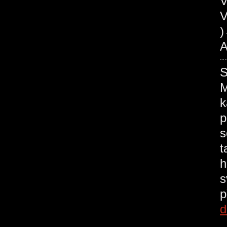
V
V
A
M
k
p
s
t
h
s
p
d