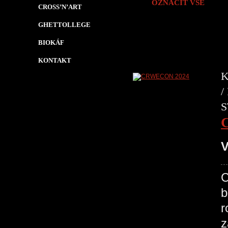
OZNAČIT VŠE
CROSS’N’ART
GHETTOLLEGE
BIOKÁF
KONTAKT
K
/
S
V
C
b
r
z