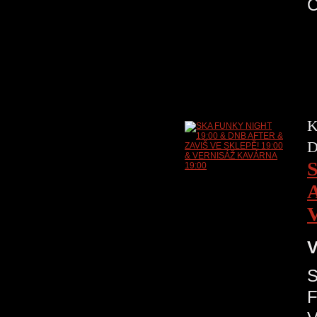
K
D
V
S