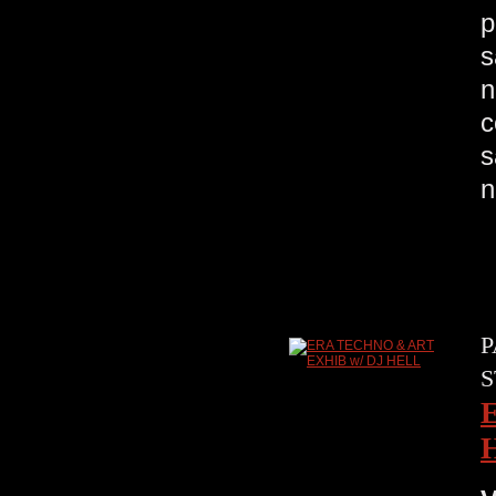
p
s
n
c
s
n
P
S