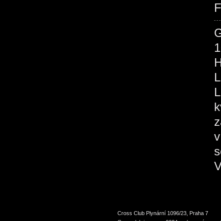
F
1
H
L
L
k
z
v
s
V
Cross Club Plynární 1096/23, Praha 7