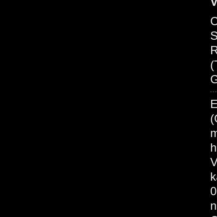
V
C
S
R
(
G
E
(
m
h
V
k
0
n