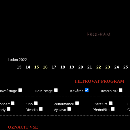
PROGRAM
Leden 2022
12
13
14
15
16
17
18
19
20
21
22
23
24
25
FILTROVAT PROGRAM
lavní stage
Dolní stage
Kavárna
Divadlo NP
oncert
Kino
Performance
Literatura
C
arty
Divadlo
Výstava
Přednáška
G
OZNAČIT VŠE