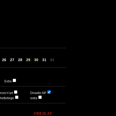
26
27
28
29
30
31
01
Extra
ross’n’art
Divadlo NP
hettollege
extra