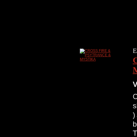
E
V
C
s
b
T