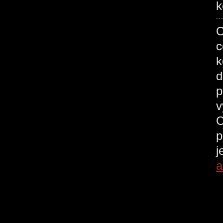
k
C
c
k
d
p
v
C
p
j
a