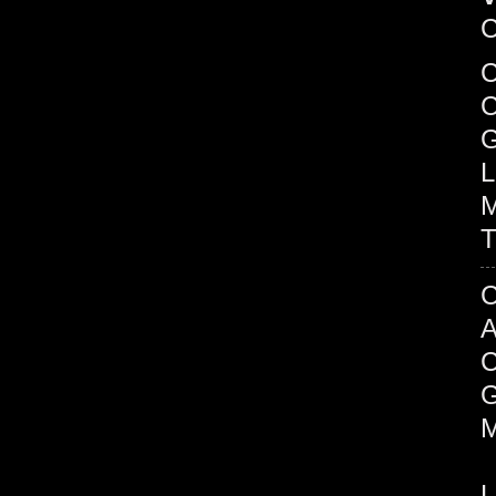
C
C
G
L
M
T