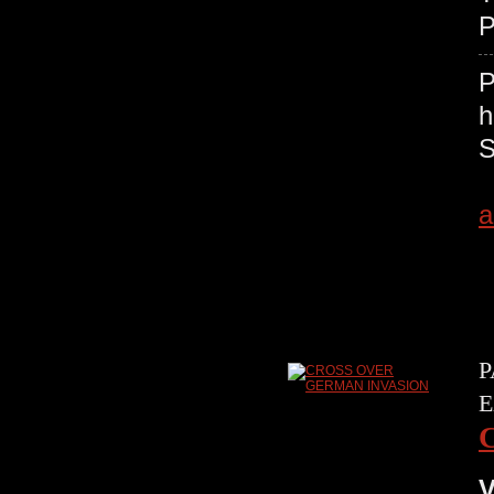
P
a
P
E
V