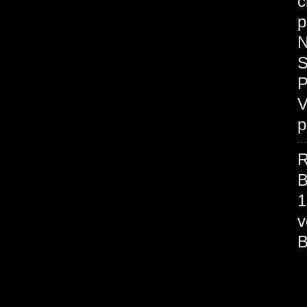
c
p
N
S
P
V
p
R
B
1
v