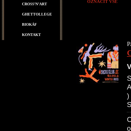
OZNAČIT VŠE
CROSS’N’ART
GHETTOLLEGE
BIOKÁF
KONTAKT
P
V
S
A
)
S
C
o