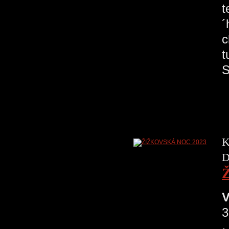
t
´
c
t
S
K
D
V
3