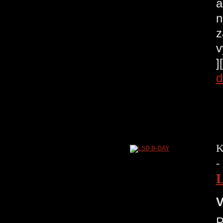
a
n
z
v
]
d
K
-
V
P