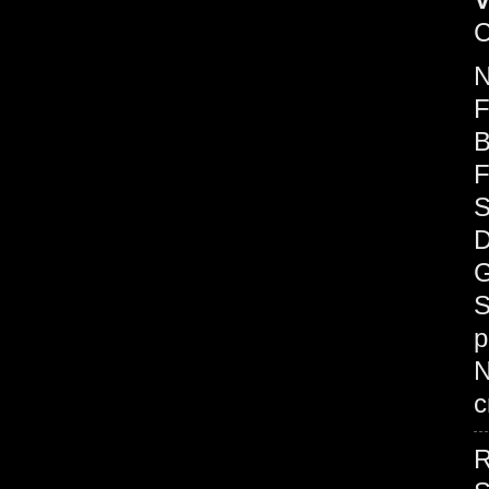
C
F
B
F
S
D
G
S
p
c
R