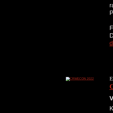
r
d
E
V
K