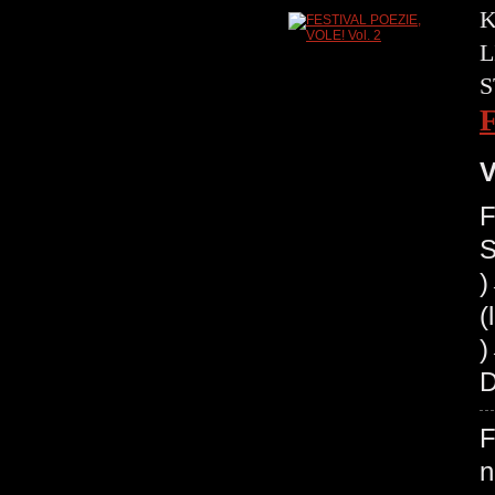
K
L
S
V
F
S
(
)
D
F
n