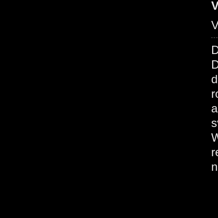
V
D
D
d
r
a
s
W
r
n