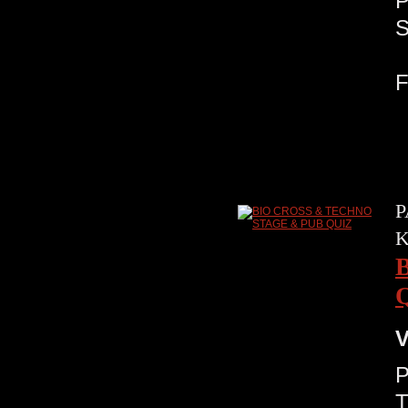
P
V
P
T