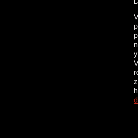
D
V
p
p
n
у
V
r
z
h
d