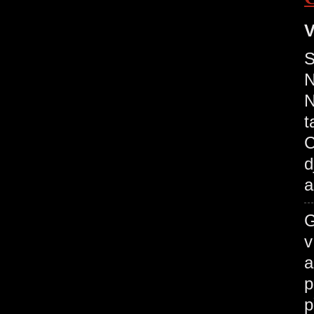
V
S
N
N
t
C
d
a
G
v
a
p
p