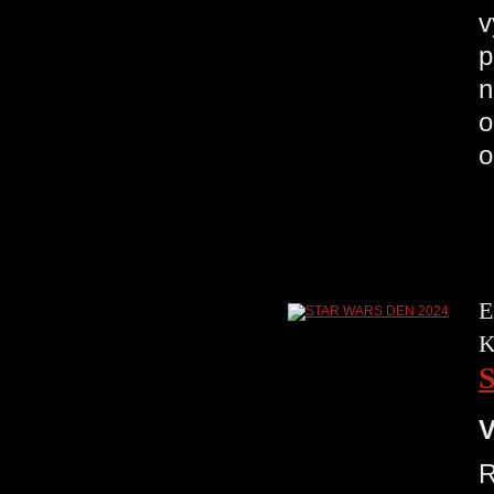
v
p
n
o
o
E
K
V
R