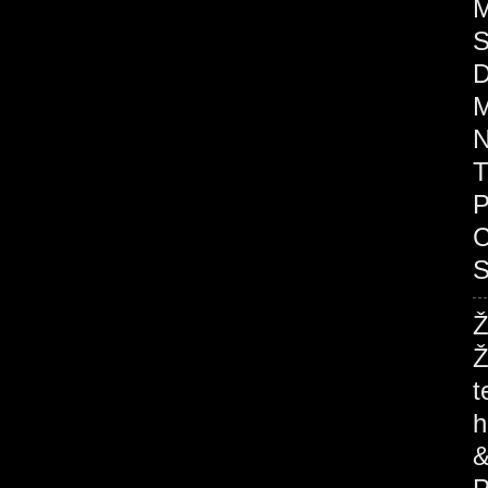
M
S
D
M
N
T
P
C
S
Ž
Ž
t
h
&