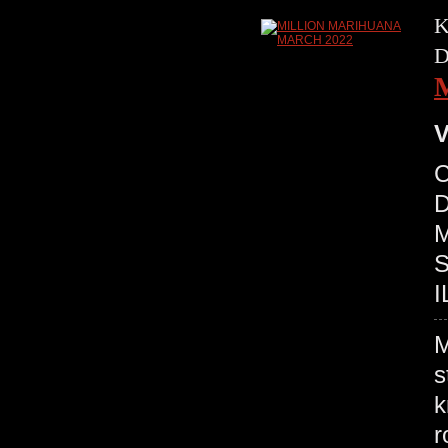
K
D
V
C
D
M
S
I
M
s
k
r