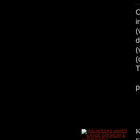
C
i
(
d
(
B
p
K