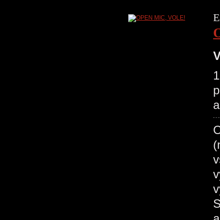
E
V
1
p
a
O
(
v
v
v
S
a