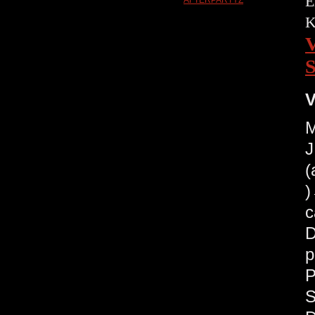
E
V
M
J
(
c
D
p
P
S