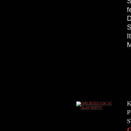
S
f
S
M
K
P
S