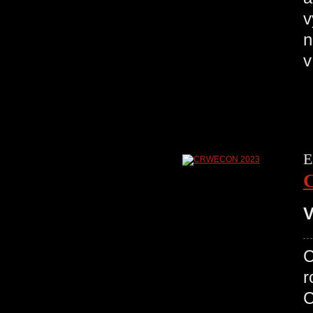
v
n
E
V
r
C