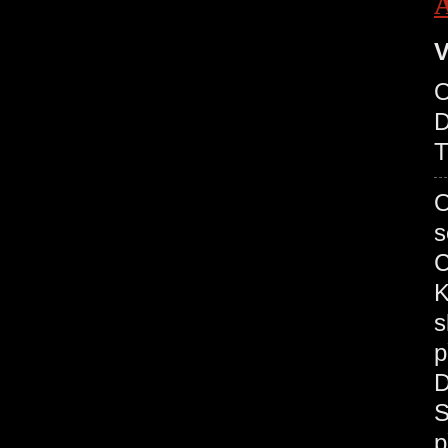
V
O
D
T
O
s
C
K
s
p
D
S
p