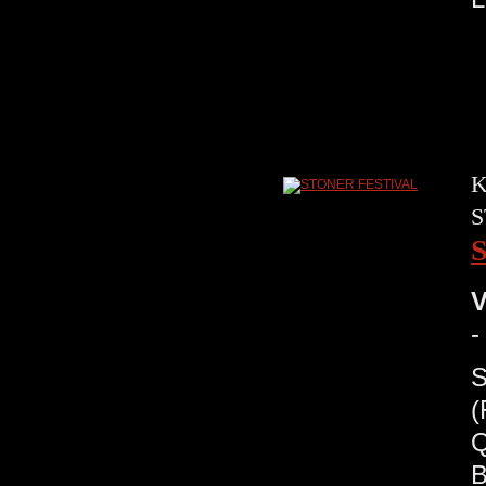
K
S
V
-
S
(
Q
B