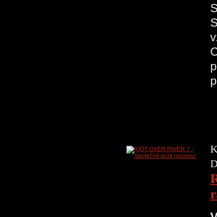
S
S
v
C
p
p
K
D
R
r
V