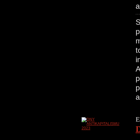
a
S
p
m
t
i
A
p
p
a
E