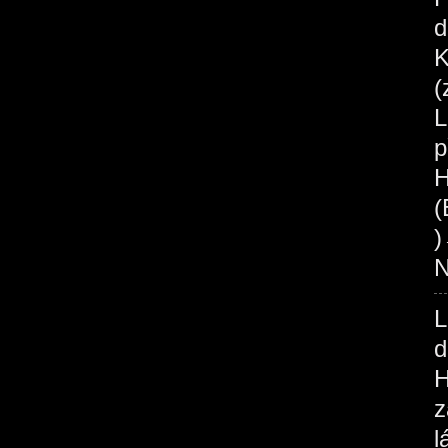
d
K
(
L
p
H
(
N
L
d
H
z
l