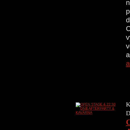
n
p
d
C
v
v
a
a
K
D