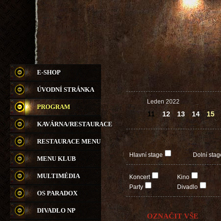
E-SHOP
ÚVODNÍ STRÁNKA
Leden 2022
PROGRAM
11
12
13
14
15
KAVÁRNA/RESTAURACE
RESTAURACE MENU
Hlavní stage
Dolní stag
MENU KLUB
MULTIMÉDIA
Koncert
Kino
Party
Divadlo
OS PARADOX
DIVADLO NP
OZNAČIT VŠE