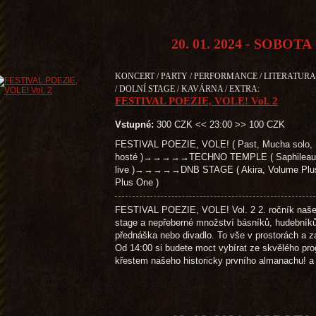
20. 01. 2024 - SOBOTA
KONCERT / PARTY / PERFORMANCE / LITERATURA 
/ DOLNÍ STAGE / KAVÁRNA / EXTRA:
FESTIVAL POEZIE, VOLE! Vol. 2
Vstupné:
300 CZK << 23:00 >> 100 CZK
FESTIVAL POEZIE, VOLE! ( Past, Mucha solo, S
hosté )→→→→→TECHNO TEMPLE ( Saphileaum (live
live )→→→→→DNB STAGE ( Akira, Volume Plus, 
Plus One )
FESTIVAL POEZIE, VOLE! Vol. 2 2. ročník našeho 
stage a nepřeberné množství básníků, hudebníků,
přednáška nebo divadlo. To vše v prostorách a z
Od 14:00 si budete moct vybírat ze skvělého pr
křestem našeho historicky prvního almanachu! 