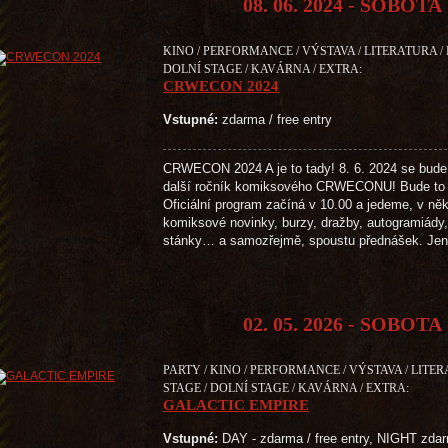
08. 06. 2024 - SOBOTA
KINO / PERFORMANCE / VÝSTAVA / LITERATURA /
DOLNÍ STAGE / KAVÁRNA / EXTRA:
CRWECON 2024
Vstupné:
zdarma / free entry
CRWECON 2024 A je to tady! 8. 6. 2024 se bude
další ročník komiksového CRWECONU! Bude to 
Oficiální program začíná v 10.00 a jedeme, v něk
komiksové novinky, burzy, dražby, autogramiády, 
stánky… a samozřejmě, spoustu přednášek. Je
02. 05. 2026 - SOBOTA
PARTY / KINO / PERFORMANCE / VÝSTAVA / LITE
STAGE / DOLNÍ STAGE / KAVÁRNA / EXTRA:
GALACTIC EMPIRE
Vstupné:
DAY - zdarma / free entry, NIGHT zdar