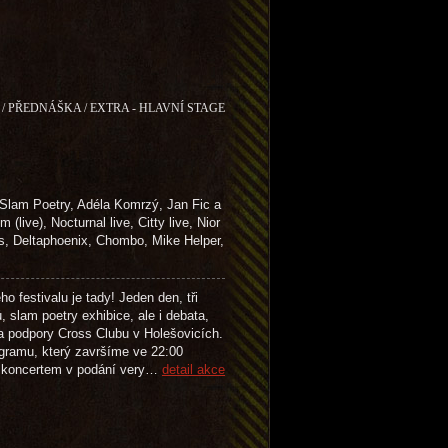
/ PŘEDNÁŠKA / EXTRA - HLAVNÍ STAGE
lam Poetry, Adéla Komrzý, Jan Fic a
), Nocturnal live, Citty live, Nior
Deltaphoenix, Chombo, Mike Helper,
festivalu je tady! Jeden den, tři
 slam poetry exhibice, ale i debata,
a podpory Cross Clubu v Holešovicích.
ogramu, který završíme ve 22:00
a koncertem v podání very…
detail akce