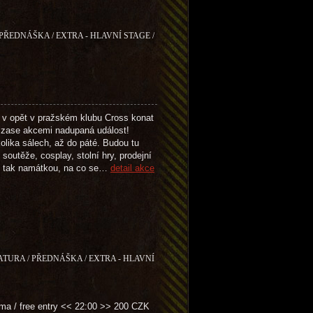
 PŘEDNÁŠKA / EXTRA - HLAVNÍ STAGE /
 v opět v pražském klubu Cross konat
zase akcemi nadupaná událost!
olika sálech, až do páté. Budou tu
soutěže, cosplay, stolní hry, prodejní
n tak namátkou, na co se…
detail akce
RATURA / PŘEDNÁŠKA / EXTRA - HLAVNÍ
ma / free entry << 22:00 >> 200 CZK