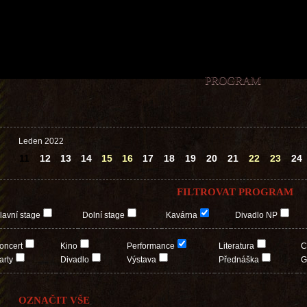
PROGRAM
Leden 2022
11
12
13
14
15
16
17
18
19
20
21
22
23
24
FILTROVAT PROGRAM
lavní stage
Dolní stage
Kavárna
Divadlo NP
oncert
Kino
Performance
Literatura
C
arty
Divadlo
Výstava
Přednáška
G
OZNAČIT VŠE