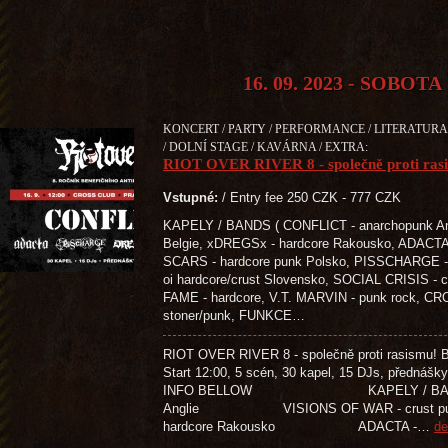
16. 09. 2023 - SOBOTA
KONCERT / PARTY / PERFORMANCE / LITERATURA 
/ DOLNÍ STAGE / KAVÁRNA / EXTRA:
RIOT OVER RIVER 8 - společně proti ras
Vstupné:
/ Entry fee 250 CZK - 777 CZK
KAPELY / BANDS ( CONFLICT - anarchopunk An
Belgie, xDREGSx - hardcore Rakousko, ADACTA 
SCARS - hardcore punk Polsko, PISSCHARGE - 
oi hardcore/crust Slovensko, SOCIAL CRISIS -
FAME - hardcore, V.T. MARVIN - punk rock, C
stoner/punk, FUNKCE…
RIOT OVER RIVER 8 - společně proti rasismu! Ben
Start 12:00, 5 scén, 30 kapel, 15 DJs, přednášky
INFO BELLOW KAPELY / BANDS C
Anglie VISIONS OF WAR - crust
hardcore Rakousko ADACTA -…
de