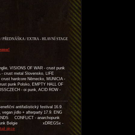
/ PŘEDNÁŠKA / EXTRA - HLAVNÍ STAGE
ismu!
glie, VISIONS OF WAR - crust punk
- crust metal Slovensko, LIFE
crust hardcore Německo, MUNICIA -
 crust punk Polsko, EMPTY HALL OF
ROSSCZECH - oi punk, ACID ROW -
efiční antifašistický festival 16.9.
, vegan jídlo + afterparty 17.9. ENG
ONFLICT - anarchopunk
 punk Belgie xDREGSx -
tail akce