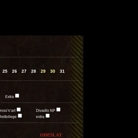
25
26
27
28
29
30
31
Extra
ross’n’art
Divadlo NP
hettollege
extra