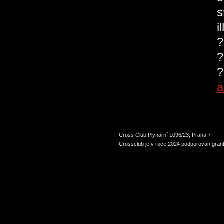
s
i
?
?
?
a
Cross Club Plynární 1096/23, Praha 7
Crossclub je v roce 2024 podporován grant