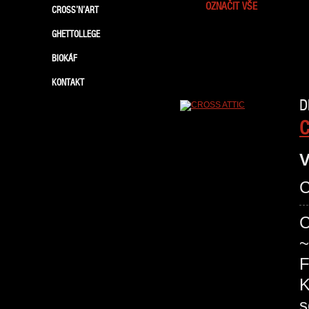
OZNAČIT VŠE
CROSS’N’ART
GHETTOLLEGE
BIOKÁF
KONTAKT
D
C
V
C
C
~
F
K
s