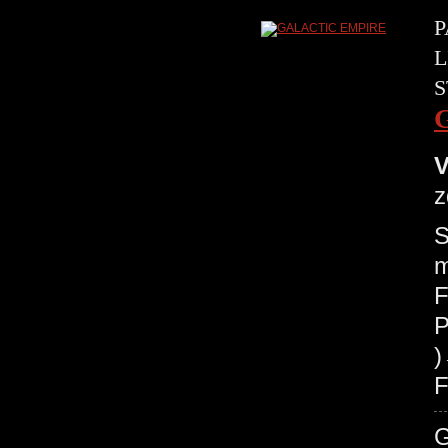
P
L
S
V
z
S
m
F
P
F