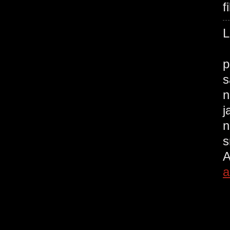
f
f
p
s
n
j
n
s
A
a