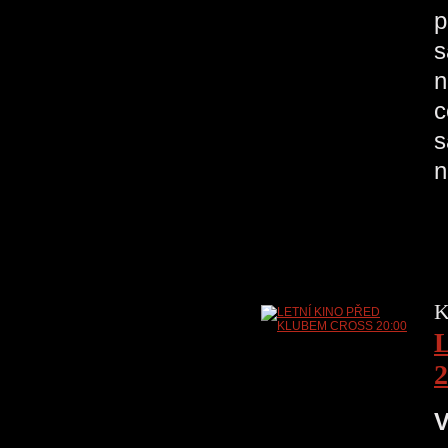
p
s
n
c
s
n
K
2
V