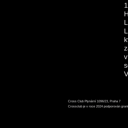
1
H
L
L
k
z
v
s
V
Cross Club Plynární 1096/23, Praha 7
Crossclub je v roce 2024 podporován grant