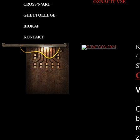
OZNAČIT VŠE
CROSS’N’ART
GHETTOLLEGE
BIOKÁF
KONTAKT
K
/
S
V
C
b
r
z