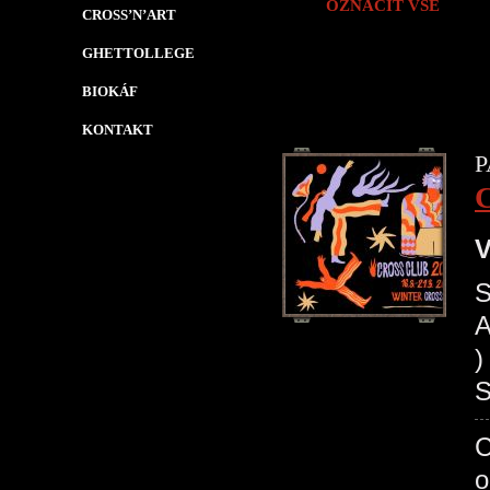
OZNAČIT VŠE
CROSS’N’ART
GHETTOLLEGE
BIOKÁF
KONTAKT
P
V
S
A
)
S
C
o