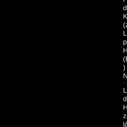
d
K
(
L
p
H
(
N
L
d
H
z
l