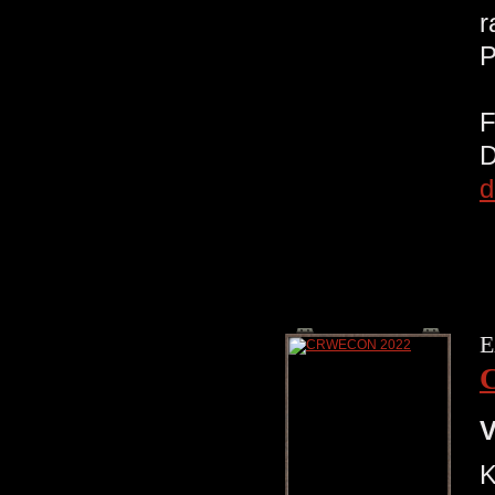
r
d
E
V
K