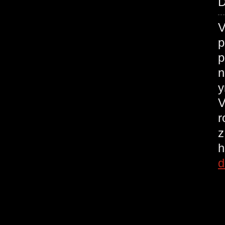
D
V
p
p
n
у
V
r
z
h
d