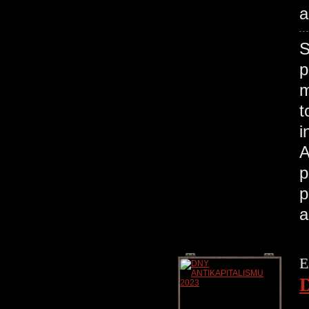
a
S
p
m
t
i
A
p
p
a
E