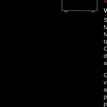
V
S
N
N
t
C
d
a
G
v
a
p
p