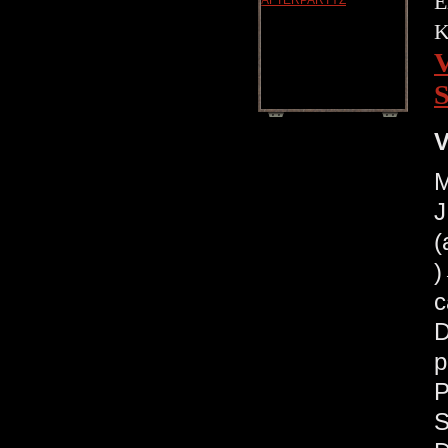
E
V
M
J
(
c
D
p
P
S