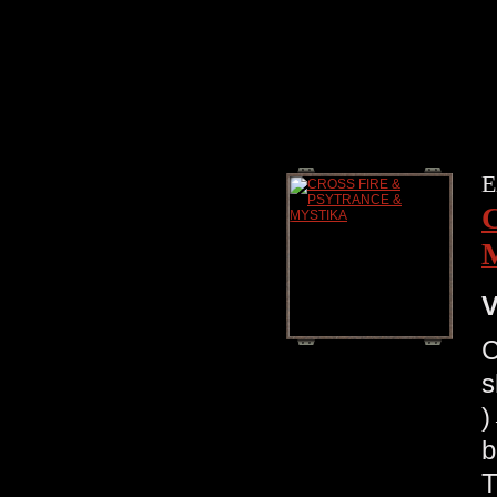
E
V
C
s
b
T