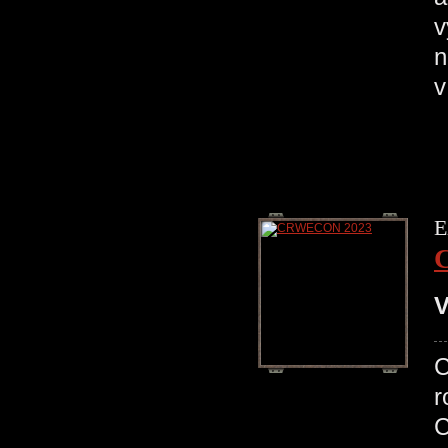
v
n
E
V
r
C