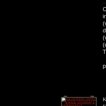
C
i
(
d
(
B
p
K