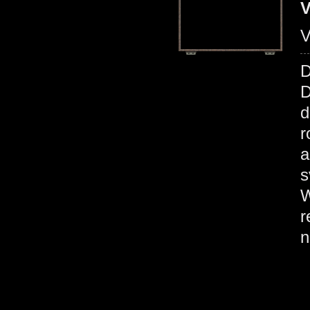
V
D
D
d
r
a
s
W
r
n