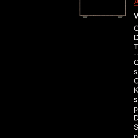
V
O
D
T
O
s
C
K
s
p
D
S
p