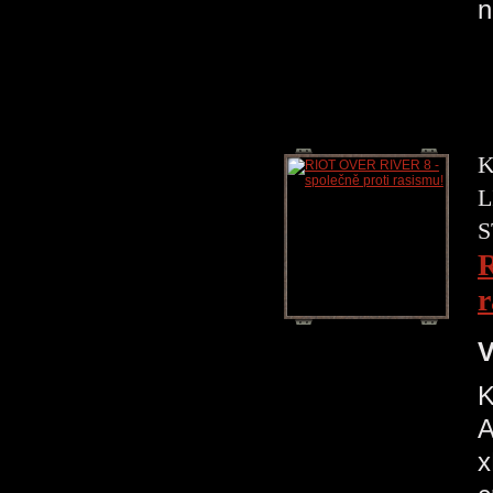
K
L
S
R
r
V
K
A
x