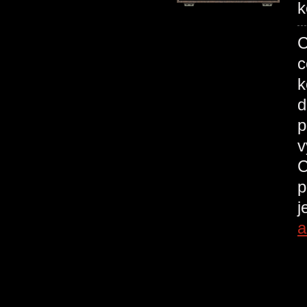
k
C
c
k
d
p
v
C
p
j
a