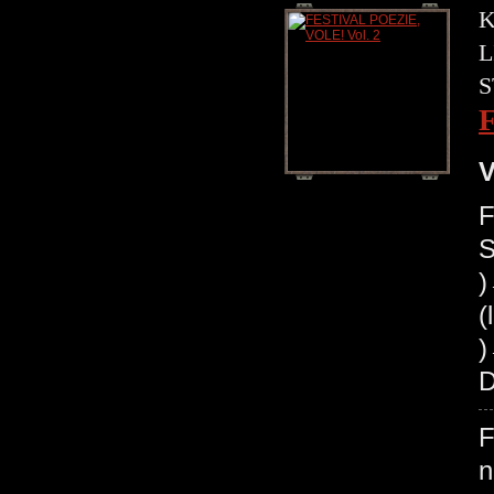
K
L
S
V
F
S
(
)
D
F
n