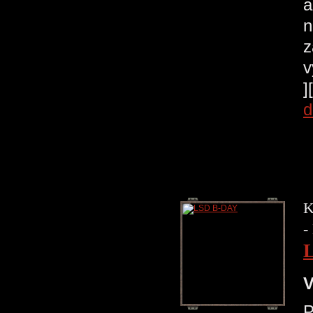
a
n
z
v
]
d
K
-
V
P