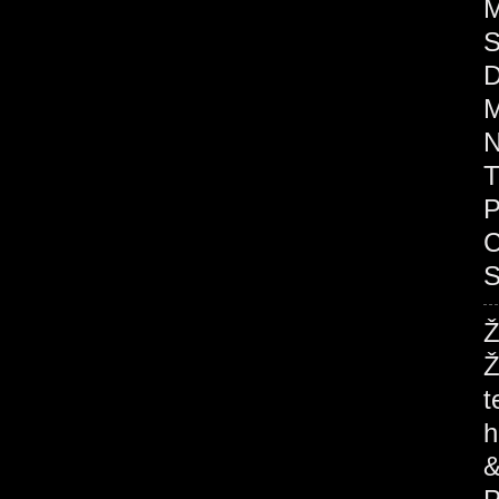
M
S
D
M
N
T
P
C
S
Ž
Ž
t
h
&