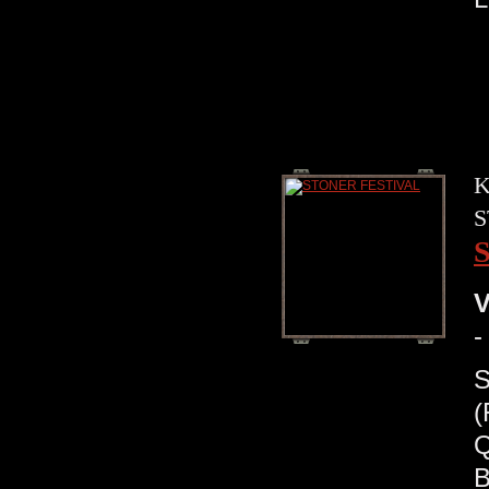
K
S
V
-
S
(
Q
B