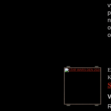
v
p
n
o
o
E
K
V
R