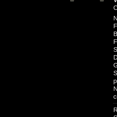
C
F
B
F
S
D
G
S
p
c
R