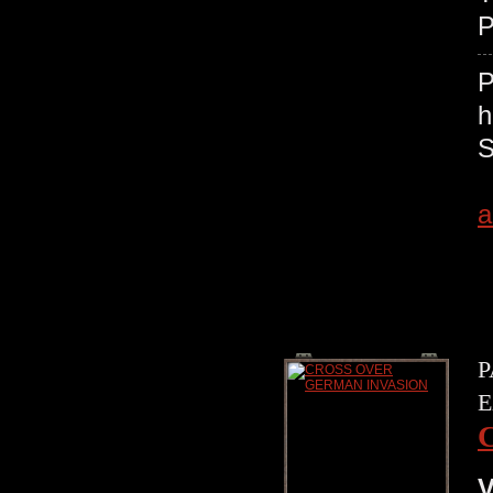
P
a
P
E
V