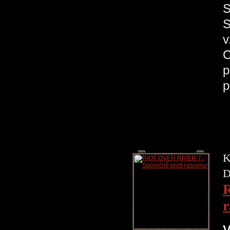
S
S
v
C
p
p
K
D
R
r
V