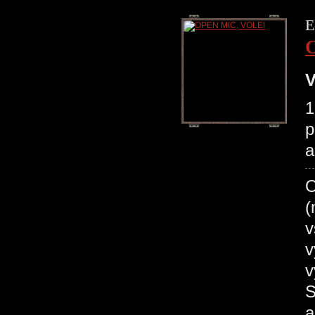
E
V
1
p
a
O
(
v
v
v
S
a