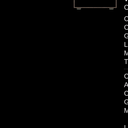
C
C
G
L
M
T