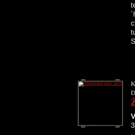
t
´
c
t
S
K
D
V
3