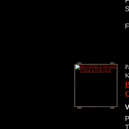
P
V
P
T