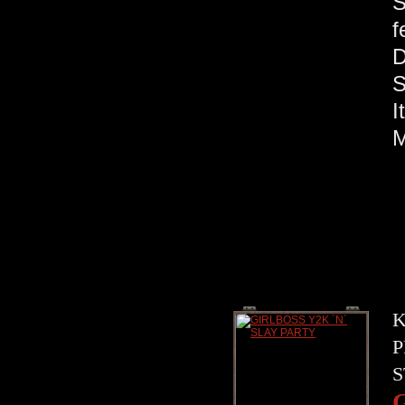
S
f
S
M
K
P
S