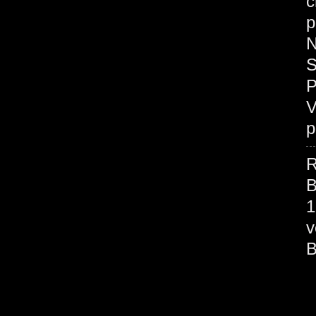
c
p
N
S
P
V
p
R
B
1
v