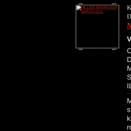
K
D
V
C
D
M
S
I
M
s
k
r