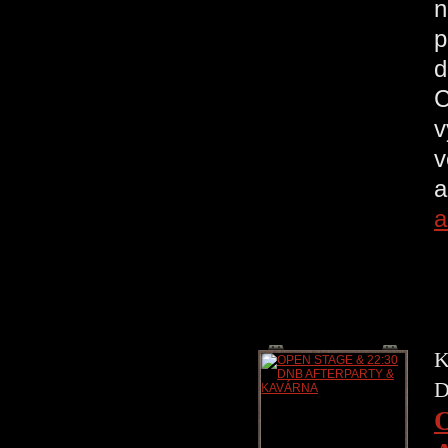
n
p
d
C
v
v
a
a
K
D