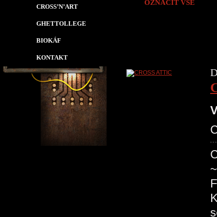
OZNAČIT VŠE
CROSS’N’ART
GHETTOLLEGE
BIOKÁF
KONTAKT
D
V
C
C
~
F
K
s