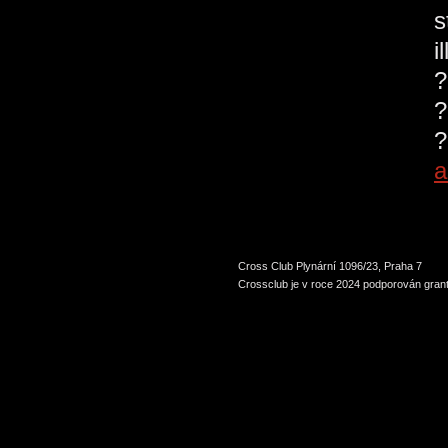
s
i
?
?
?
a
Cross Club Plynární 1096/23, Praha 7
Crossclub je v roce 2024 podporován grant