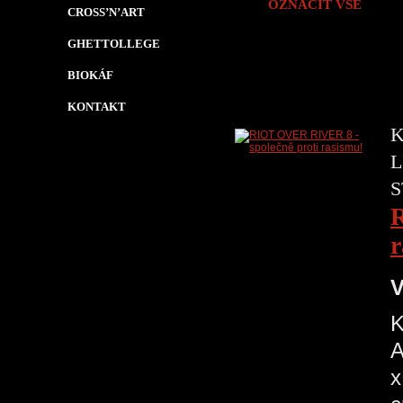
OZNAČIT VŠE
CROSS’N’ART
GHETTOLLEGE
BIOKÁF
KONTAKT
K
L
S
R
r
V
K
A
x