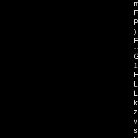
m
F
P
F
1
H
L
L
k
z
v
s