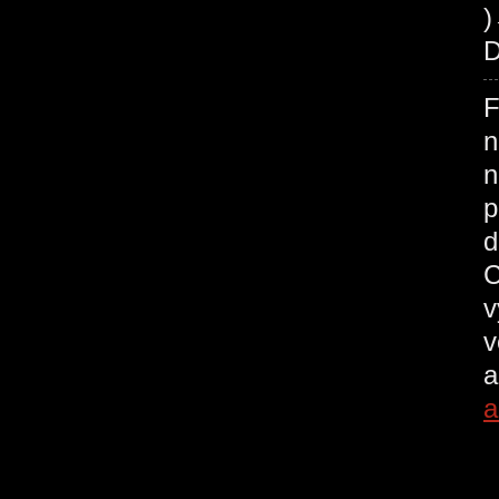
)
D
F
n
n
p
d
C
v
v
a
a