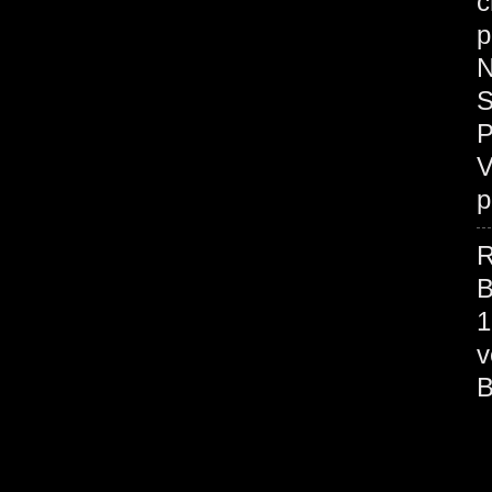
c
p
N
S
P
V
p
R
B
1
v