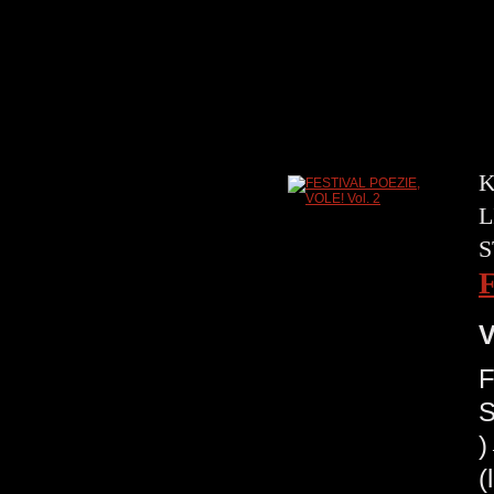
K
L
S
V
F
S
(