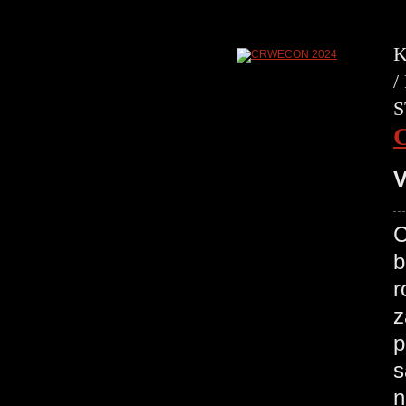
K
/
S
V
C
b
r
z
p
s
n