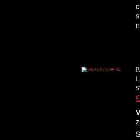
c
s
n
P
L
S
V
z
S