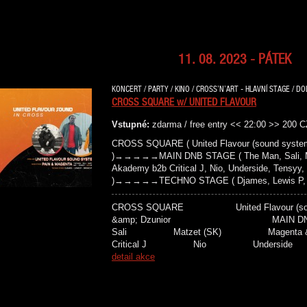
11. 08. 2023 - PÁTEK
KONCERT / PARTY / KINO / CROSS’N’ART - HLAVNÍ STAGE / DO
CROSS SQUARE w/ UNITED FLAVOUR
Vstupné:
zdarma / free entry << 22:00 >> 200 
CROSS SQUARE ( United Flavour (sound system
)→→→→→MAIN DNB STAGE ( The Man, Sali, Mat
Akademy b2b Critical J, Nio, Underside, Tensyy,
)→→→→→TECHNO STAGE ( Djames, Lewis P, Bro
CROSS SQUARE United Flavour 
&amp; Dzunior MAIN D
Sali Matzet (SK) Magenta &
Critical J Nio Unders
detail akce