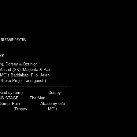
LNÍ STAGE / EXTRA:
CZK
), Dorsey & Dzunior
zet (SK), Magenta & Pain,
 MC´s Baddabap, Plio, Jelen
ko Project and guest )
(sound system) Dorsey
NB STAGE The Man
amp; Pain Akademy b2b
ide Tensyy MC´s …