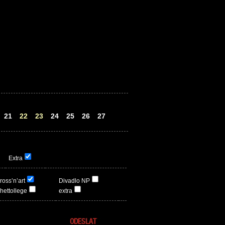
21
22
23
24
25
26
27
Extra
ross’n’art
Divadlo NP
hettollege
extra