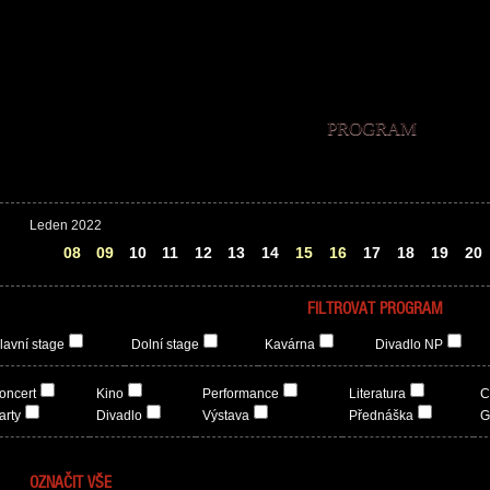
PROGRAM
Leden 2022
07
08
09
10
11
12
13
14
15
16
17
18
19
20
FILTROVAT PROGRAM
lavní stage
Dolní stage
Kavárna
Divadlo NP
oncert
Kino
Performance
Literatura
C
arty
Divadlo
Výstava
Přednáška
G
OZNAČIT VŠE