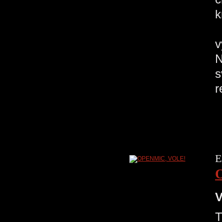
k
V
v
N
s
r
E
V
T