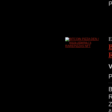
P
E
B
V
P
B
R
Z
č