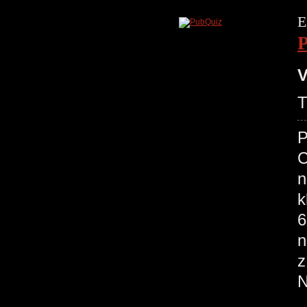
E
V
T
P
C
n
k
6
n
z
N