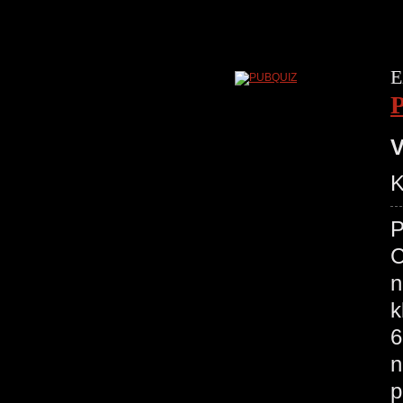
E
V
K
P
C
n
k
6
n
p