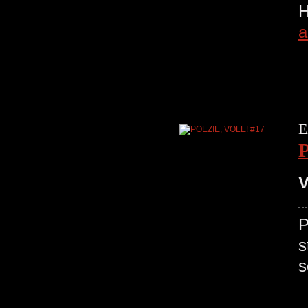
H
a
E
V
P
s