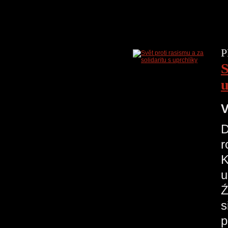
P
S
u
V
D
r
K
u
Ź
s
p