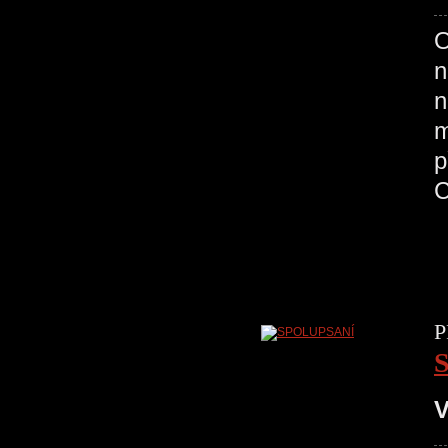
O
n
n
m
p
C
P
V