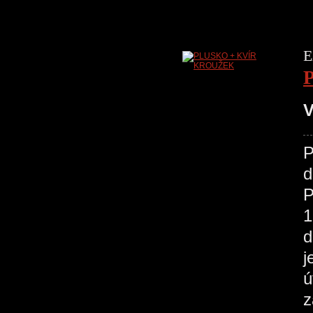
E
V
P
d
P
1
d
j
ú
z