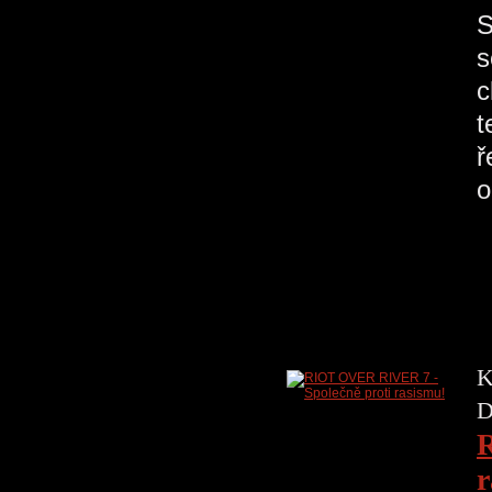
S
s
c
t
ř
o
K
D
R
r