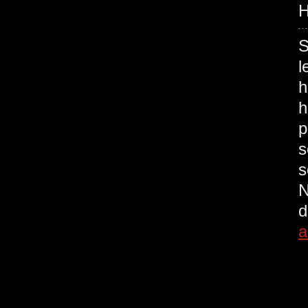
H
S
l
h
h
p
s
s
N
d
a