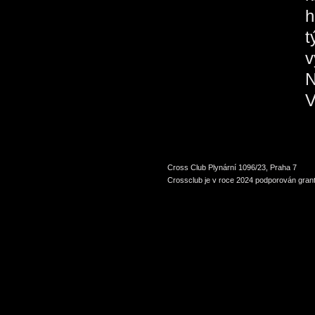
h
t
v
N
V
Cross Club Plynární 1096/23, Praha 7
Crossclub je v roce 2024 podporován grant