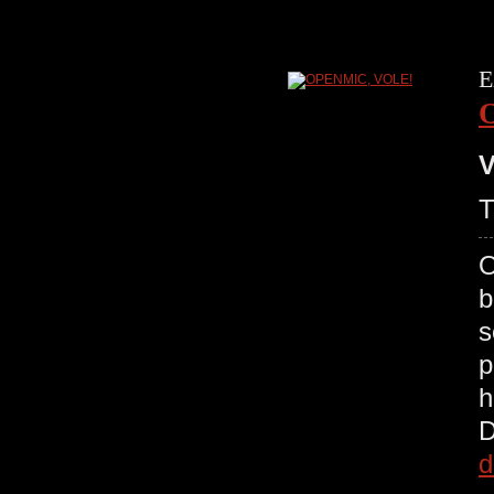
E
V
T
O
b
s
p
h
D
d