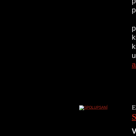
p
p
V
p
k
k
u
a
E
V