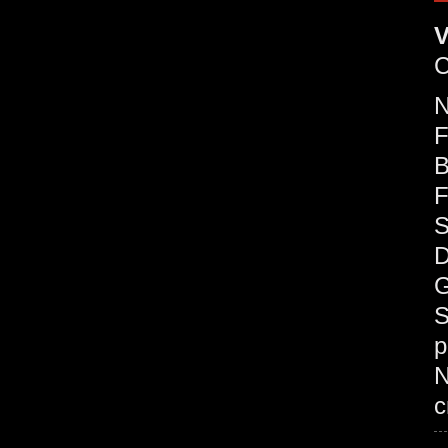
V
C
F
B
F
S
D
G
S
p
c