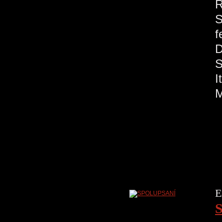
R
S
f
S
M
E