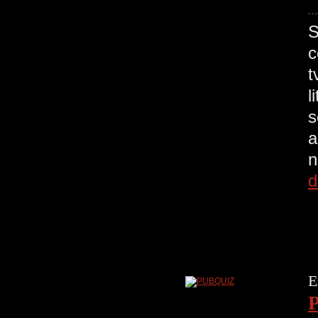
S
c
t
l
s
a
n
d
E