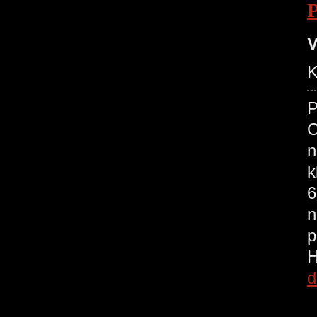
V
K
P
C
n
k
6
n
p
d