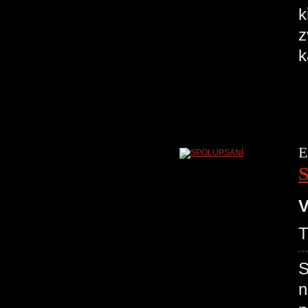
k
z
E
V
S
n