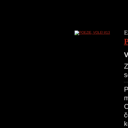
E
V
Z
s
P
m
C
č
k