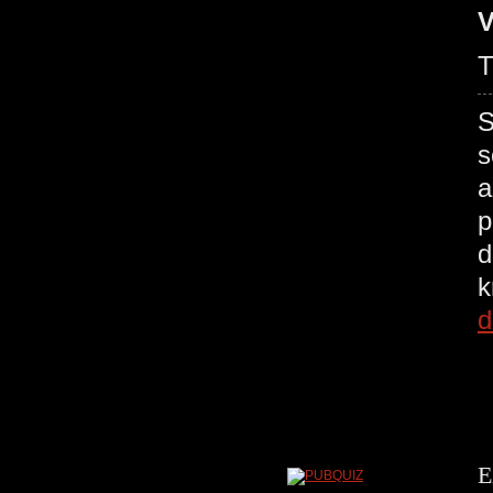
V
T
S
s
a
p
d
d
E