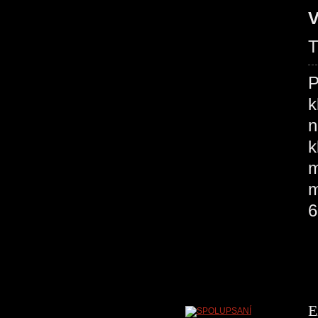
V
T
P
k
n
k
m
m
6
E