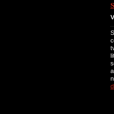
V
S
c
t
l
s
a
n
d