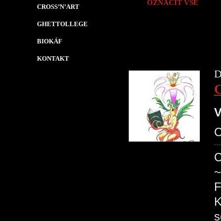
OZNAČIT VŠE
CROSS’N’ART
GHETTOLLEGE
BIOKÁF
KONTAKT
D
V
C
C
~
F
K
s