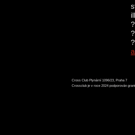
s
i
?
?
?
a
Cross Club Plynární 1096/23, Praha 7
Crossclub je v roce 2024 podporován grant