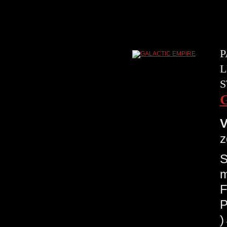
P
L
S
V
z
S
m
F
P