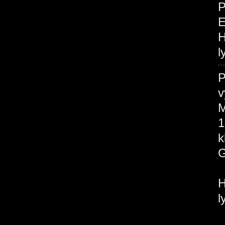
P
H
l
P
v
M
1
H
l