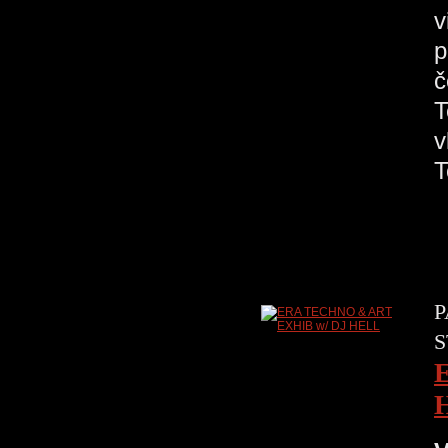
v
p
č
T
v
P
S