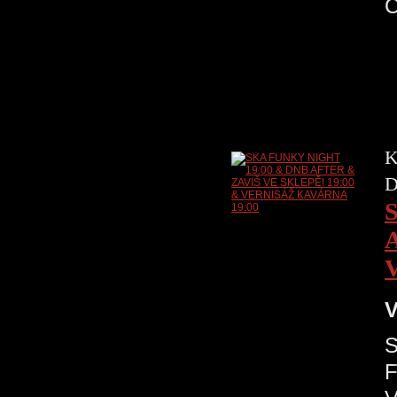
K
D
V
S