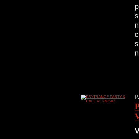
p
s
n
c
s
n
P
V