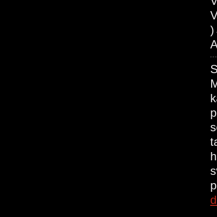
V
V
A
M
k
p
s
t
h
s
p
d