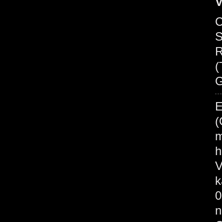
V
C
S
R
(
G
E
(
m
h
V
k
0
n