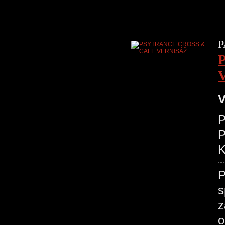
P
V
P
K
P
s
z
o