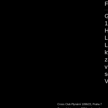
F
1
H
L
L
k
z
v
s
V
Cross Club Plynární 1096/23, Praha 7