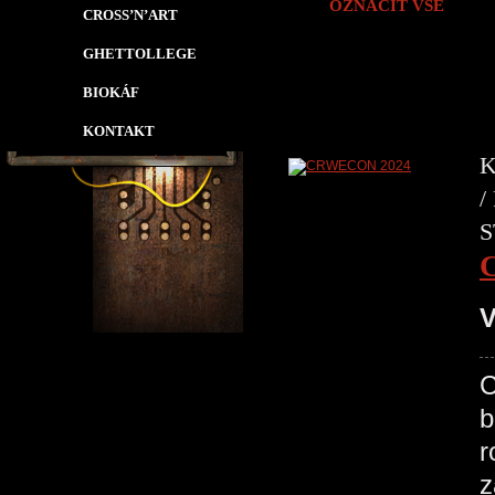
OZNAČIT VŠE
CROSS’N’ART
GHETTOLLEGE
BIOKÁF
KONTAKT
K
/
S
V
C
b
r
z