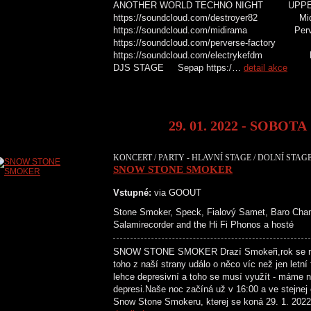
ANOTHER WORLD TECHNO NIGHT UPPER L
https://soundcloud.com/destroyer82 Mid
https://soundcloud.com/midirama Perve
https://soundcloud.com/perverse-factory
https://soundcloud.com/elec
DJS STAGE Sepap https:/…
detail akce
29. 01. 2022 - SOBOTA
KONCERT / PARTY - HLAVNÍ STAGE / DOLNÍ STAGE
SNOW STONE SMOKER
Vstupné:
via GOOUT
Stone Smoker, Speck, Fialový Samet, Baro Chan
Salamirecorder and the Hi Fi Phonos a hosté
SNOW STONE SMOKER Drazí Smokeři,rok se nám
toho z naší strany událo o něco víc než jen letní
lehce depresivní a toho se musí využít - máme n
depresi.Naše noc začíná už v 16:00 a ve stejnej č
Snow Stone Smokeru, kterej se koná 29. 1. 2