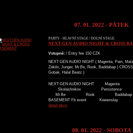
07. 01. 2022 - PÁTEK
PARTY - HLAVNÍ STAGE / DOLNÍ STAGE:
NEXT:GEN AUDIO NIGHT & CROSS B
Vstupné:
/ Entry fee 150 CZK
NEXT:GEN AUDIO NIGHT ( Magenta, Pain, Matzet
Zakilo, Junger, Mr.Be, Rook, Baddabap ) CRO
Gobak, Halal Beatz )
NEXT:GEN AUDIO NIGHT Mage
Skolashnikov Persiste
Mr.Be Rook Badd
BASEMENT Fb event Kweensla
detail akce
08. 01. 2022 - SOBOTA