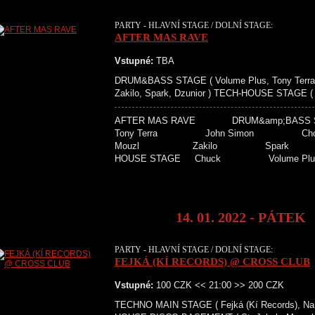
PARTY - HLAVNÍ STAGE / DOLNÍ STAGE:
AFTER MAS RAVE
Vstupné:
TBA
DRUM&BASS STAGE ( Volume Plus, Tony Terra, 
Zakilo, Spark, Dzunior ) TECH-HOUSE STAGE ( 
AFTER MAS RAVE DRUM&amp;BAS
Tony Terra John Simo
Mouzl Zakilo Spar
HOUSE STAGE Chuck Volume
14. 01. 2022 - PÁTEK
PARTY - HLAVNÍ STAGE / DOLNÍ STAGE:
FEJKÁ (KÍ RECORDS) @ CROSS CLUB
Vstupné:
100 CZK << 21:00 >> 200 CZK
TECHNO MAIN STAGE ( Fejká (Kí Records), Nama