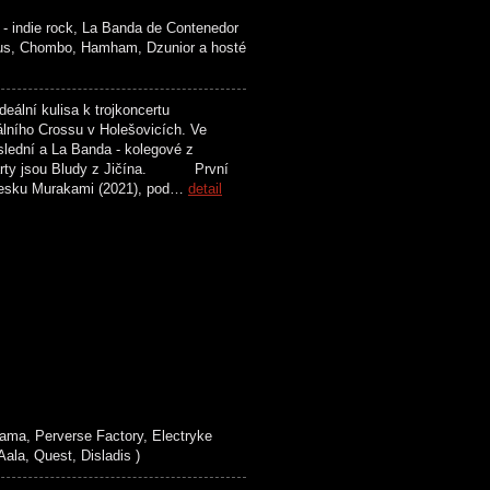
- indie rock, La Banda de Contenedor
us, Chombo, Hamham, Dzunior a hosté
ální kulisa k trojkoncertu
álního Crossu v Holešovicích. Ve
slední a La Banda - kolegové z
 party jsou Bludy z Jičína. První
 desku Murakami (2021), pod…
detail
ma, Perverse Factory, Electryke
a, Quest, Disladis )