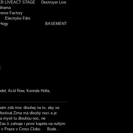
IVEACT STAGE Destroyer Live
irama
rse Factory
 Electryke Fdm
trykefdm Hogy BASEMENT
:
del, Acid Row, Koonda Holla,
 zdá moc dlouhej na to, aby se
 festival.Zima má dlouhý noci a je
a mysli tu dlouhou noc, ne
as ti zahraje i první kapela na nultým
022 v Praze v Cross Clubu. Bude…