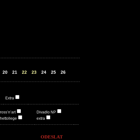
20
21
22
23
24
25
26
Extra
ross’n’art
Divadlo NP
hettollege
extra