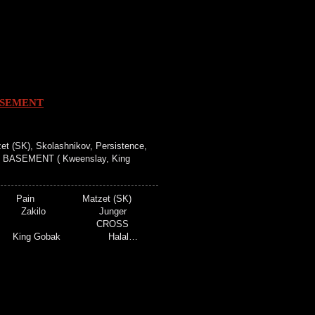
ASEMENT
 (SK), Skolashnikov, Persistence,
SS BASEMENT ( Kweenslay, King
nta Pain Matzet (SK)
nce Zakilo Junger
abap CROSS
y King Gobak Halal…