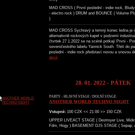
MAD CROSS ( První poslední - indie rock, Bludy 
- electro rock ) DRUM and BOUNCE ( Volume Pl
)
MAD CROSS Sychravý a temný konec ledna je ide
alternativně rockových kapel v podzemí industru
čtvrtek 27.1.2022 se na scéně potkají První - Po
severočeského labelu Yannick South. Třetí do
poslední - indie rock představí novou a snovou
akce
28. 01. 2022 - PÁTEK
PARTY - HLAVNÍ STAGE / DOLNÍ STAGE:
ANOTHER WORLD TECHNO NIGHT
Vstupné:
100 CZK << 21:00 >> 150 CZK
UPPER LIVEACT STAGE ( Destroyer Live, Midira
Fdm, Hogy ) BASEMENT DJS STAGE ( Sepap, Aal