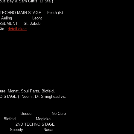
 Bey & Sam Gittis, Dj Sta )
ECHNO MAIN STAGE Fejká (Kí
l Aeling Leoht
SEMENT St. Jakob
 Sta
detail akce
, Monat, Soul Parts, Blofeld,
NO STAGE ( !Neomi, Dr. Smeghead vs.
 Futical Beesu No Cure
Blofeld Magicka
 2ND TECHNO STAGE
itek Speedy Nasai …