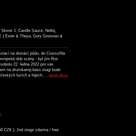
kiver J, Candle Sauce, Nelliq,
( Ester & Theya, Gory Groovian &
rací na domácí půdu, do Crossu!Na
vropské dnb scény - byl jím Ros
V sobotu 22. ledna 2022 pro vás
tem na drum&amp;bass stagi bude
ů v českých luzích a hájích,…
detail akce
K
:
50 CZK ), 2nd stage zdarma / free