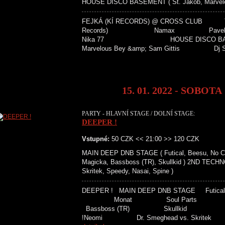
HOUSE DISCO BASEMENT ( St. Jakob, Marvelous
FEJKÁ (KÍ RECORDS) @ CROSS CLUB T
Records) Namax Pave
Nika 77 HOUSE DISCO BA
Marvelous Bey &amp; Sam Gittis Dj
15. 01. 2022 - SOBOTA
PARTY - HLAVNÍ STAGE / DOLNÍ STAGE:
DEEPER !
Vstupné:
50 CZK << 21:00 >> 120 CZK
MAIN DEEP DNB STAGE ( Futical, Beesu, No Cure
Magicka, Bassboss (TR), Skullkid ) 2ND TECH
Skritek, Speedy, Nasai, Spine )
DEEPER ! MAIN DEEP DNB STAGE
Monat Soul Parts 
Bassboss (TR) Skullkid
!Neomi Dr. Smeghead vs. Skr