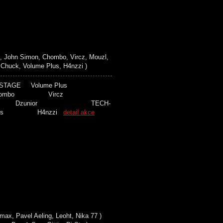
John Simon, Chombo, Vircz, Mouzl,
Chuck, Volume Plus, H4nzzi )
S STAGE Volume Plus
n Chombo Vircz
k Dzunior TECH-
 Plus H4nzzi
detail akce
x, Pavel Aeling, Leoht, Nika 77 )