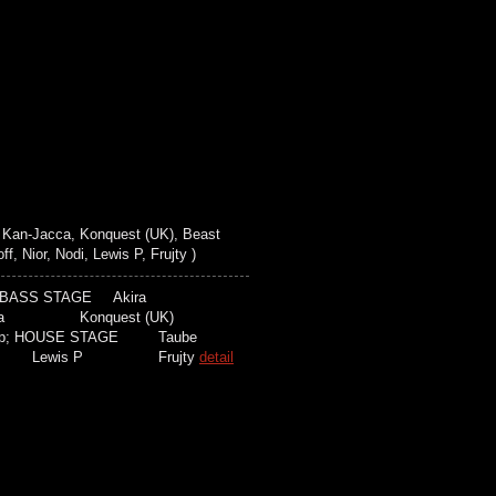
Kan-Jacca, Konquest (UK), Beast
Nior, Nodi, Lewis P, Frujty )
mp;BASS STAGE Akira
acca Konquest (UK)
 HOUSE STAGE Taube
ewis P Frujty
detail