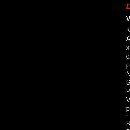
r
V
K
A
x
c
p
N
S
P
V
p
R