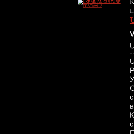
K
L
V
U
У
С
с
в
К
с
П