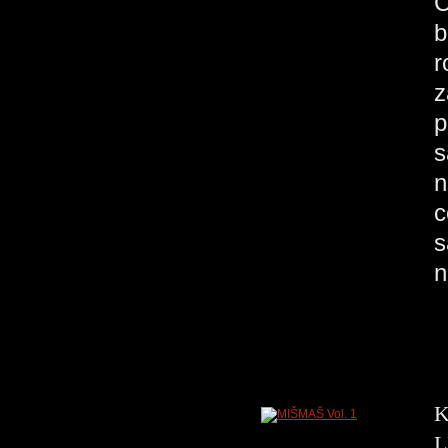
C
b
r
z
p
s
n
c
s
n
K
L