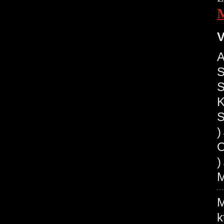
V
A
S
S
K
S
O
)
M
M
k