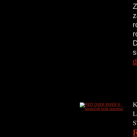
Z
z
r
r
D
s
d
K
L
S
R