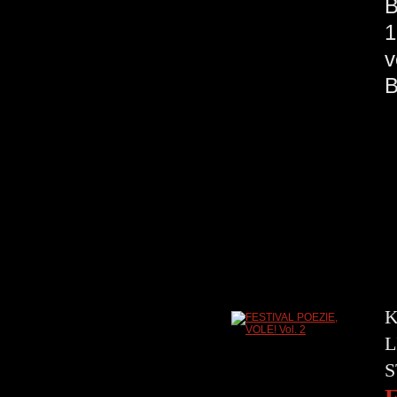
B
1
v
K
L
S