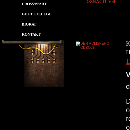
OZNAČIT VŠE
CROSS’N’ART
GHETTOLLEGE
BIOKÁF
KONTAKT
K
H
V
d
D
o
r
o