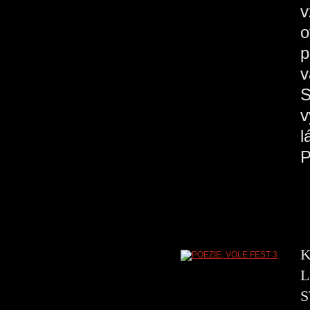
v
o
p
v
S
v
l
K
L
S