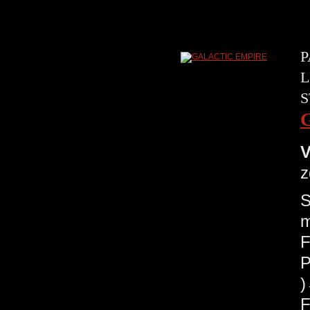
P
L
S
V
z
S
m
F
P
F