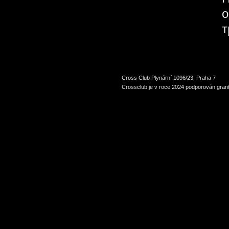
о
т
Cross Club Plynární 1096/23, Praha 7
Crossclub je v roce 2024 podporován grant