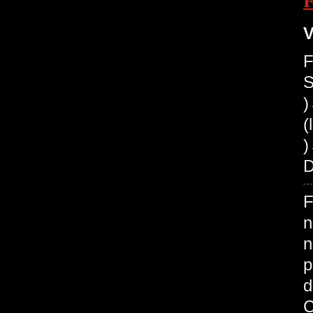
V
F
S
(
)
D
F
n
n
p
d
C