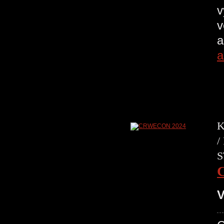
v
v
a
a
K
/
S
V