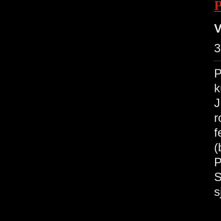
V
3
P
k
J
r
f
(
P
S
s