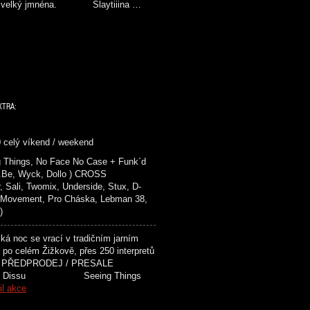
up a velký jmnéna. Slaytiiina …
XTRA:
0 celý víkend / weekend
 Things, No Face No Case + Funk´d
r.Be, Wyck, Dollo ) CROSS
ali, Twomix, Underside, Stux, D-
 Movement, Pro Cháska, Lebman 38,
)
 noc se vrací v tradičním jarním
 po celém Žižkově, přes 250 interpretů
ovicích! PŘEDPRODEJ / PRESALE
k Dissu Seeing Things
il akce