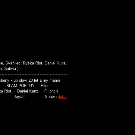
, Svahilec, Ryška Riot, Daniel Kunz,
, Satiwa )
ený klub slaví 20 let a my máme
toho. SLAM POETRY Ellen
ka Riot Daniel Kunz Filipitch
ah Jayah Satiwa
detail