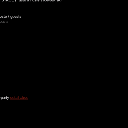
STAGE ( Risto a hosté ) KAVÁRNA (
 + hosté / guests
hosté / guests
arty
detail akce