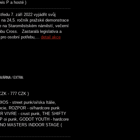
is P a hosté )
du 7. září 2022 vyjádřit svůj
lů na 24,5. ročník pražské demonstrace
ne na Staroměstském náměstí, večerní
ubu Cross. Zastaralá legislativa a
pí pro osobní potřebu,…
detail akce
AVÁRNA / EXTRA:
 CZK - 777 CZK )
- street punk/oi/ska Itálie,
ie, ROZPOR - oi/hardcore punk
IR VIVRE - crust punk, THE SHIFTY
P oi punk, GODOT YOUTH - hardcore
nk ) NO MASTERS INDOOR STAGE (