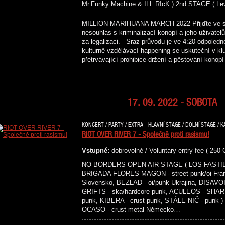
Mr.Funky Machine & ILL RIcK ) 2nd STAGE ( Lew
MILLION MARIHUANA MARCH 2022 Přijďte ve stře
nesouhlas s kriminalizací konopí a jeho uživate
za legalizaci. Sraz průvodu je ve 4:20 odpoled
kulturně vzdělávací happening se uskuteční v kl
přetrvávající prohibice držení a pěstování kono
17. 09. 2022 - SOBOTA
KONCERT / PARTY / EXTRA - HLAVNÍ STAGE / DOLNÍ STAGE / K
RIOT OVER RIVER 7 - Společně proti rasismu!
Vstupné:
dobrovolné / Voluntary entry fee ( 250
NO BORDERS OPEN AIR STAGE ( LOS FASTIDIOS 
BRIGADA FLORES MAGON - street punk/oi Franc
Slovensko, BEZLAD - oi/punk Ukrajina, DISAVO
GRIFTS - ska/hardcore punk, ACULEOS - SHAR
punk, KIBERA - crust punk, STÁLE NIČ - pu
OCASO - crust metal Německo…