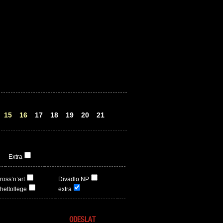
15
16
17
18
19
20
21
Extra
ross’n’art
Divadlo NP
hettollege
extra