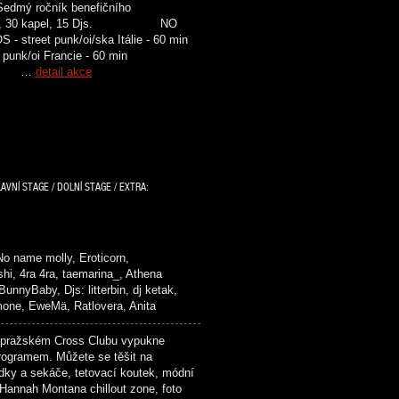
Sedmý ročník benefičního
. 5 scén, 30 kapel, 15 Djs. NO
reet punk/oi/ska Itálie - 60 min
punk/oi Francie - 60 min
sko …
detail akce
AVNÍ STAGE / DOLNÍ STAGE / EXTRA:
 No name molly, Eroticorn,
hi, 4ra 4ra, taemarina_, Athena
nnyBaby, Djs: litterbin, dj ketak,
imone, EweMä, Ratlovera, Anita
ražském Cross Clubu vypukne
rogramem. Můžete se těšit na
dky a sekáče, tetovací koutek, módní
 Hannah Montana chillout zone, foto