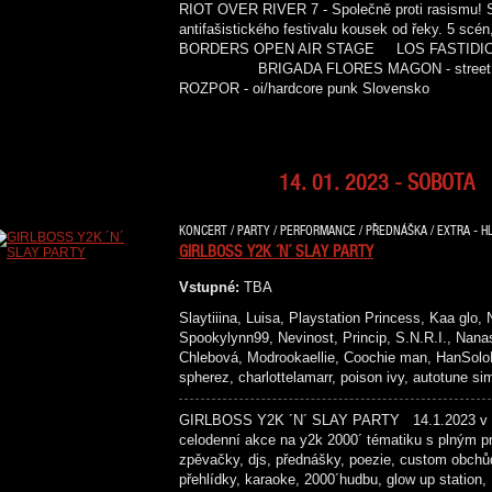
RIOT OVER RIVER 7 - Společně proti rasismu! 
antifašistického festivalu kousek od řeky
BORDERS OPEN AIR STAGE LOS FASTIDIOS - st
BRIGADA FLORES MAGON - street 
ROZPOR - oi/hardcore punk Sloven
14. 01. 2023 - SOBOTA
KONCERT / PARTY / PERFORMANCE / PŘEDNÁŠKA / EXTRA - HL
GIRLBOSS Y2K ´N´ SLAY PARTY
Vstupné:
TBA
Slaytiiina, Luisa, Playstation Princess, Kaa glo,
Spookylynn99, Nevinost, Princip, S.N.R.I., Nanas
Chlebová, Modrookaellie, Coochie man, HanSoloBu
spherez, charlottelamarr, poison ivy, autotune s
GIRLBOSS Y2K ´N´ SLAY PARTY 14.1.2023 v p
celodenní akce na y2k 2000´ tématiku s plným p
zpěvačky, djs, přednášky, poezie, custom obchů
přehlídky, karaoke, 2000´hudbu, glow up station,