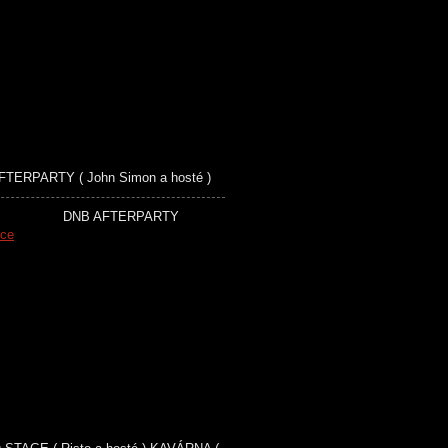
AFTERPARTY ( John Simon a hosté )
 vole! DNB AFTERPARTY
kce