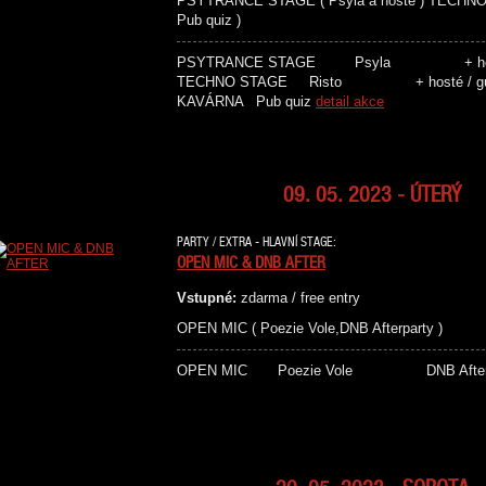
PSYTRANCE STAGE ( Psyla a hosté ) TECHNO 
Pub quiz )
PSYTRANCE STAGE Psyla
TECHNO STAGE Risto + 
KAVÁRNA Pub quiz
detail akce
09. 05. 2023 - ÚTERÝ
PARTY / EXTRA - HLAVNÍ STAGE:
OPEN MIC & DNB AFTER
Vstupné:
zdarma / free entry
OPEN MIC ( Poezie Vole,DNB Afterparty )
OPEN MIC Poezie Vole DNB Afterp