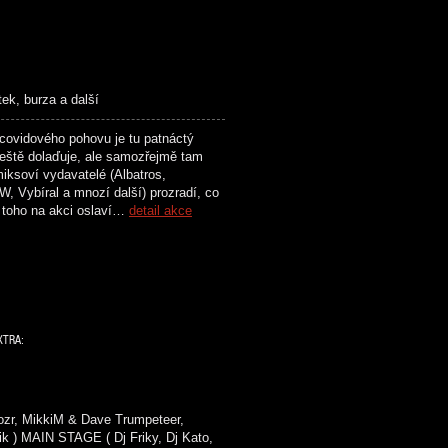
tek, burza a další
ovidového pohovu je tu patnáctý
ště dolaďuje, ale samozřejmě tam
iksoví vydavatelé (Albatros,
, Vybíral a mnozí další) prozradí, co
e toho na akci oslaví…
detail akce
XTRA:
ozr, MikkiM & Dave Trumpeteer,
k ) MAIN STAGE ( Dj Friky, Dj Kato,