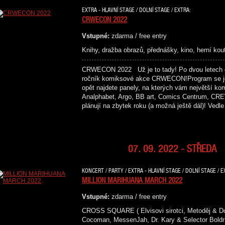
EXTRA - HLAVNÍ STAGE / DOLNÍ STAGE / EXTRA:
CRWECON 2022
Vstupné:
zdarma / free entry
Knihy, dražba obrazů, přednášky, kino, herní kou
CRWECON 2022 Už je to tady! Po dvou letech c
ročník komiksové akce CRWECON!Program se je
opět najdete panely, na kterých vám největší kom
Analphabet, Argo, BB art, Comics Centrum, CREW
plánují na zbytek roku (a možná ještě dál)! Vedl
07. 09. 2022 - STŘEDA
KONCERT / PARTY / EXTRA - HLAVNÍ STAGE / DOLNÍ STAGE / E
MILLION MARIHUANA MARCH 2022
Vstupné:
zdarma / free entry
CROSS SQUARE ( Elvisovi sirotci, Metoděj & D
Cocoman, MessenJah, Dr. Kary & Selector Boldri