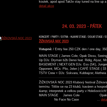
koutek, apod apod.Takže stay tuned na line 
detail akce
24. 03. 2023 - PÁTEK
KONCERT / PARTY / EXTRA - HLAVNÍ STAGE / DOLNÍ STAGE / E
ŽIŽKOVSKÁ NOC 2023
Vstupné:
/ Entry fee 250 CZK den / one day, 35
MAIN STAGE ( James Cole, Opak Dissu, Seeing
Up DJs: Dryman b2b Denoi feat. Ridig, Alyaz, M
BASEMENT ( NEXT:GEN DJs: Ess (SK), Junger, S
Opponent, MCs: Plio, Jelen ) CAFÉ STAGE ( 33
TSTV Crew + DJs: Sskvara, Kubbajzer, Aletheia 
ŽIŽKOVSKÁ NOC 2023 Klubový festival Žižkovská
termínu. Těšte se na 23 klubů, kaváren a hospod
&amp; interpretek a velkou party v Holeš
MAIN STAGE James Cole Opa
No Face No Case …
deta