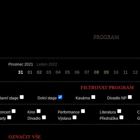
PROGRAM
Prosinec 2021
Leden 2022
30
31
01
02
03
04
05
06
07
08
09
10
11
12
FILTROVAT PROGRAM
lavní stage
Dolní stage
Kavárna
Divadlo NP
oncert
Kino
Performance
Literatura
C
arty
Divadlo
Výstava
Přednáška
G
OZNAČIT VŠE