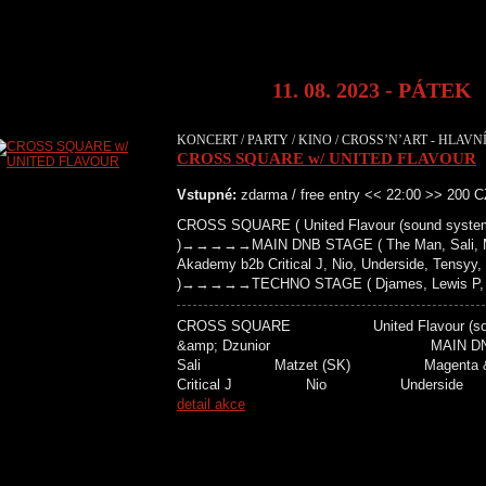
11. 08. 2023 - PÁTEK
KONCERT / PARTY / KINO / CROSS’N’ART - HLAVNÍ
CROSS SQUARE w/ UNITED FLAVOUR
Vstupné:
zdarma / free entry << 22:00 >> 200 
CROSS SQUARE ( United Flavour (sound system
)→→→→→MAIN DNB STAGE ( The Man, Sali, Mat
Akademy b2b Critical J, Nio, Underside, Tensyy,
)→→→→→TECHNO STAGE ( Djames, Lewis P, Bro
CROSS SQUARE United Flavour 
&amp; Dzunior MAIN D
Sali Matzet (SK) Magenta &
Critical J Nio Unders
detail akce