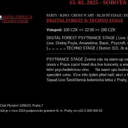
15. 02. 2025 - SOBOTA
PARTY / KINO / CROSS’N’ART - HLAVNÍ STAGE / D
DIGITAL FOREST & TECHNO STAGE
Vstupné:
100 CZK << 22:00 >> 200 CZK
DIGITAL FOREST PSYTRANCE STAGE ( Live: Bara
Live, Ondrej Psyla, Amarettina, Basic, Psycroft,
)→→→→→TECHNO STAGE ( District 313, Jb & Fl
PSYTRANCE STAGE Zveme vás na warm-up večer k
února v Praze zazní hned dva live koncerty a ene
letní psychedelickou vlnu. Na warm upu budou 
speciální cenu. Více info týden před naš
Squad Live Šestičlenná bubenická letka z Prahy
Club Plynární 1096/23, Praha 7
lub je v roce 2024 podporován grantem hl. m. Prahy ve výši 2.000.000 Kč