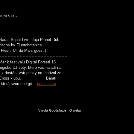
OLNÍ STAGE:
ti Squat Live, Juju Planet Dub
 decos by Fluorobotanics
esh, Ufi da Man, guest )
 festivalu Digital Forest! 15.
rgické DJ sety, které vás naladí na
k dostání vstupenky na festival za
í akcí v Cross klubu. Barati
, která svou energií…
detail akce
Vyrobil Goodshape
|
O webu