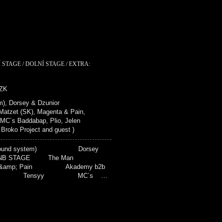
 STAGE / DOLNÍ STAGE / EXTRA:
CZK
), Dorsey & Dzunior
zet (SK), Magenta & Pain,
 MC´s Baddabap, Plio, Jelen
ko Project and guest )
(sound system) Dorsey
NB STAGE The Man
amp; Pain Akademy b2b
ide Tensyy MC´s …