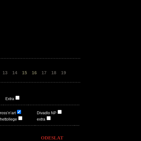
13
14
15
16
17
18
19
Extra
ross’n’art
Divadlo NP
hettollege
extra