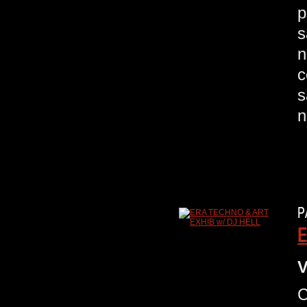
p
s
n
c
s
n
P
E
V
C