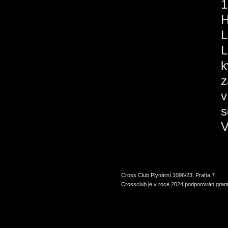
1
H
L
L
k
z
v
s
V
Cross Club Plynární 1096/23, Praha 7
Crossclub je v roce 2024 podporován grant