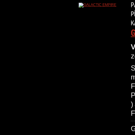
P
P
K
G
V
z
S
m
F
P
F