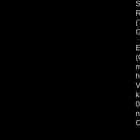
S
R
(
G
E
(
m
h
V
k
0
n