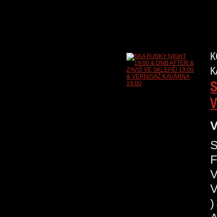
K
K
S
V
V
S
V
V