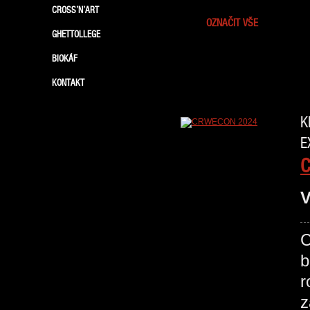
CROSS’N’ART
OZNAČIT VŠE
GHETTOLLEGE
BIOKÁF
KONTAKT
K
E
V
C
b
r
z