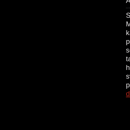
A
M
k
p
s
t
h
s
p
d