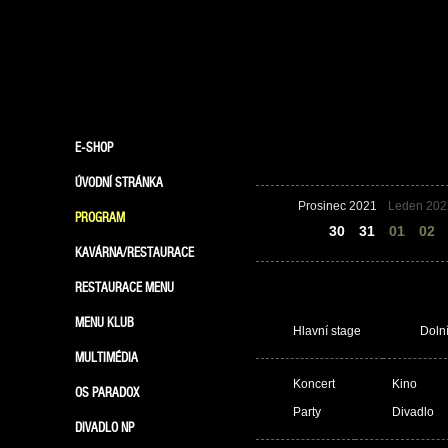
E-SHOP
ÚVODNÍ STRÁNKA
Prosinec 2021
Leden 202
PROGRAM
29
30
31
01
02
KAVÁRNA/RESTAURACE
RESTAURACE MENU
MENU KLUB
Hlavní stage
Doln
MULTIMÉDIA
Koncert
Kino
OS PARADOX
Party
Divadlo
DIVADLO NP