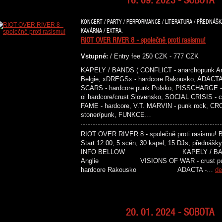
KONCERT / PARTY / PERFORMANCE / LITERATURA / PŘEDNÁŠKA 
KAVÁRNA / EXTRA:
RIOT OVER RIVER 8 - společně proti rasismu!
Vstupné:
/ Entry fee 250 CZK - 777 CZK
KAPELY / BANDS ( CONFLICT - anarchopunk An
Belgie, xDREGSx - hardcore Rakousko, ADACTA 
SCARS - hardcore punk Polsko, PISSCHARGE - 
oi hardcore/crust Slovensko, SOCIAL CRISIS -
FAME - hardcore, V.T. MARVIN - punk rock, C
stoner/punk, FUNKCE…
RIOT OVER RIVER 8 - společně proti rasismu! Ben
Start 12:00, 5 scén, 30 kapel, 15 DJs, přednášky
INFO BELLOW KAPELY / BANDS C
Anglie VISIONS OF WAR - crust
hardcore Rakousko ADACTA -…
de
20. 01. 2024 - SOBOTA