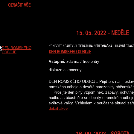
OZNAČIT VŠE
15. 05. 2022 - NEDĚLE
KONCERT / PARTY / LITERATURA / PŘEDNÁŠKA - HLAVNÍ STAGE
DEN ROMSKÉHO ODBOJE
Vstupné:
zdarma / free entry
diskuze a koncerty
DEN ROMSKÉHO ODBOJE Přijďte s námi oslavit 
romského odboje a desáté narozeniny občans
Prožijte den plný vzpomínek, zábavy, ochutnejt
hudbu a zúčastněte se debaty o romském odboji
světové války. Vzhledem k současné situaci za
detail akce
16. 09. 2023 - SOBOTA