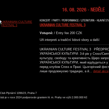
16. 08. 2026 - NEDĚLE
KONCERT / PARTY / PERFORMANCE / LITERATURA - HLAVNÍ STA
UKRAINIAN CULTURE FESTIVAL 3
Vstupné:
/ Entry fee 200 CZK
UA interpreti a tradiční lidové sbory a další
UKRAINIAN CULTURE FESTIVAL 3 PŘEDPR
УКРАЇНСЬКОЇ КУЛЬТУРИ: 3-й рік у Cross!Святк
культуру, свободу та креативність.Щиро зап
УКРАЇНСЬКОЇ КУЛЬТУРИ, який відбудеться у н
перед клубом Cross в Празі. Цьогорічний фес
лише продовжуємо традицію, а й…
detail akce
Club Plynární 1096/23, Praha 7
lub je v roce 2024 podporován grantem hl. m. Prahy ve výši 2.000.000 Kč