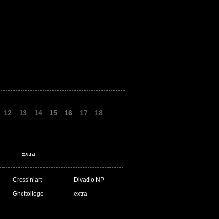
12
13
14
15
16
17
18
Extra
Cross’n’art
Divadlo NP
Ghettollege
extra