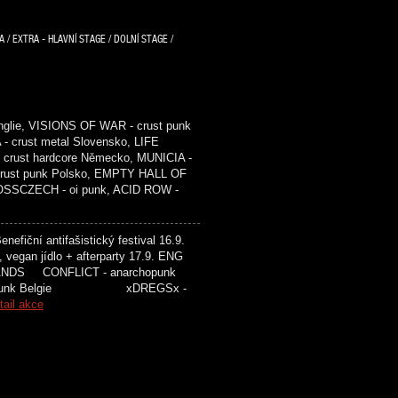
/ EXTRA - HLAVNÍ STAGE / DOLNÍ STAGE /
glie, VISIONS OF WAR - crust punk
- crust metal Slovensko, LIFE
crust hardcore Německo, MUNICIA -
 crust punk Polsko, EMPTY HALL OF
ROSSCZECH - oi punk, ACID ROW -
efiční antifašistický festival 16.9.
, vegan jídlo + afterparty 17.9. ENG
ONFLICT - anarchopunk
 punk Belgie xDREGSx -
tail akce