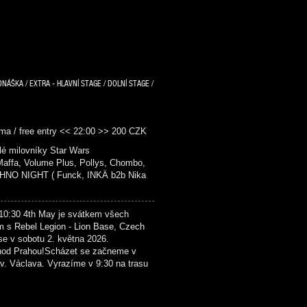
DNÁŠKA / EXTRA - HLAVNÍ STAGE / DOLNÍ STAGE /
ma / free entry << 22:00 >> 200 CZK
é milovníky Star Wars
fa, Volume Plus, Pollys, Chombo,
NO NIGHT ( Funck, INKÄ b2b Nika
4th May je svátkem všech
m s Rebel Legion - Lion Base, Czech
se v sobotu 2. května 2026.
hod Prahou!Scházet se začneme v
. Václava. Vyrazíme v 9:30 na trasu