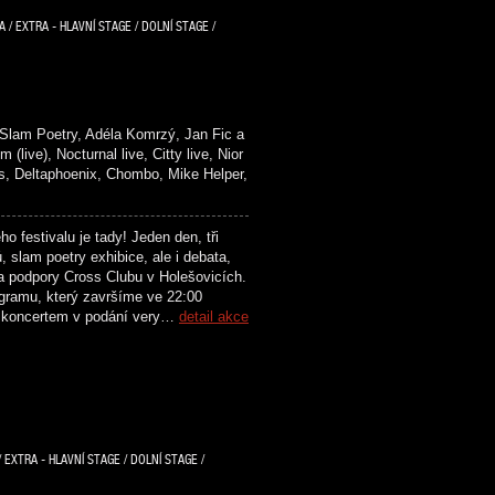
/ EXTRA - HLAVNÍ STAGE / DOLNÍ STAGE /
lam Poetry, Adéla Komrzý, Jan Fic a
), Nocturnal live, Citty live, Nior
Deltaphoenix, Chombo, Mike Helper,
festivalu je tady! Jeden den, tři
 slam poetry exhibice, ale i debata,
a podpory Cross Clubu v Holešovicích.
ogramu, který završíme ve 22:00
a koncertem v podání very…
detail akce
 EXTRA - HLAVNÍ STAGE / DOLNÍ STAGE /