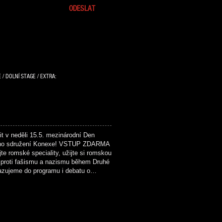
 / DOLNÍ STAGE / EXTRA:
v neděli 15.5. mezinárodní Den
kého sdružení Konexe! VSTUP ZDARMA
e romské speciality, užijte si romskou
 proti fašismu a nazismu během Druhé
řazujeme do programu i debatu o…