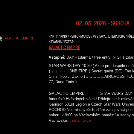
02. 05. 2026 - SOBOTA
PARTY / KINO / PERFORMANCE / VÝSTAVA / LITERATURA / PŘE
KAVÁRNA / EXTRA:
GALACTIC EMPIRE
Vstupné:
DAY - zdarma / free entry, NIGHT zdar
STAR WARS DAY 10:30 ( Akce pro dospělé i mál
)→→→→→DNB FIRE ( Secret guest (DE), Tao Maf
Chris Tropic, Zakilo )→→→→→AIRCROSS TECH
77, Dana Foris )
GALACTIC EMPIRE STAR WARS DAY 10:30 
fanoušků Hvězdných válek! Přidejte se k oslavá
Garrison 501st Legion a Czech Star Wars Univer
POCHOD Nesmí chybět tradiční zahajovací poc
sobotu v 9:00 na Václavském náměstí u sochy sv
Václavské…
detail akce