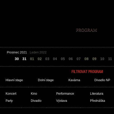
PROGRAM
Prosinec 2021
Leden 2022
29
30
31
01
02
03
04
05
06
07
08
09
10
11
FILTROVAT PROGRAM
Hlavní stage
Dolní stage
Kavárna
Divadlo NP
Koncert
Kino
Performance
Literatura
Party
Divadlo
Výstava
Přednáška