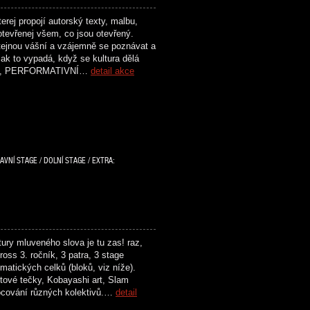
rej propojí autorský texty, malbu,
otevřenej všem, co jsou otevřený.
 stejnou vášní a vzájemně se poznávat a
ak to vypadá, když se kultura dělá
ENÍ, PERFORMATIVNÍ…
detail akce
AVNÍ STAGE / DOLNÍ STAGE / EXTRA:
ry mluveného slova je tu zas! raz,
oss 3. ročník, 3 patra, 3 stage
matických celků (bloků, viz níže).
tové tečky, Kobayashi art, Slam
ocování různých kolektivů.…
detail