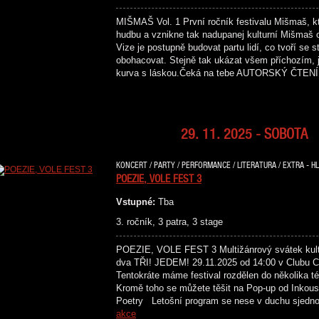
MIŠMAŠ Vol. 1 První ročník festivalu Mišmaš, kte
hudbu a vznikne tak nadupanej kulturní Mišmaš 
Vize je postupně budovat partu lidí, co tvoří se
obohacovat. Stejně tak ukázat všem příchozím, j
kurva s láskou.Čeká na tebe AUTORSKÝ ČT
29. 11. 2025 - SOBOTA
KONCERT / PARTY / PERFORMANCE / LITERATURA / EXTRA - HL
POEZIE, VOLE FEST 3
Vstupné:
Tba
3. ročník, 3 patra, 3 stage
POEZIE, VOLE FEST 3 Multižánrový svátek kultu
dva TŘI! JEDEM! 29.11.2025 od 14:00 v Clubu Cr
Tentokráte máme festival rozdělen do několika té
Kromě toho se můžete těšit na Pop-up od Inkous
Poetry Letošní program se nese v duchu sjedn
akce