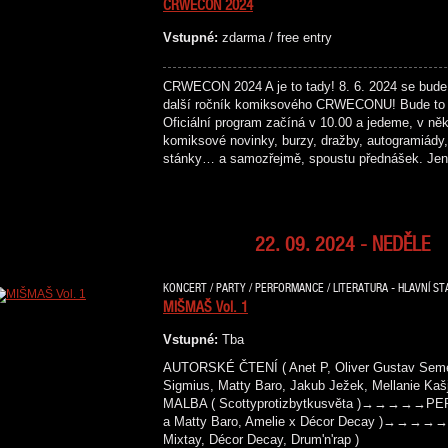
CRWECON 2024
Vstupné:
zdarma / free entry
CRWECON 2024 A je to tady! 8. 6. 2024 se bude
další ročník komiksového CRWECONU! Bude to 
Oficiální program začíná v 10.00 a jedeme, v něk
komiksové novinky, burzy, dražby, autogramiády, 
stánky… a samozřejmě, spoustu přednášek. Je
22. 09. 2024 - NEDĚLE
KONCERT / PARTY / PERFORMANCE / LITERATURA - HLAVNÍ ST
MIŠMAŠ Vol. 1
Vstupné:
Tba
AUTORSKÉ ČTENÍ ( Anet P, Oliver Gustav Semeck
Sigmius, Matty Baro, Jakub Ježek, Mellanie
MALBA ( Scottyprotizbytkusvěta )→→→→→PER
a Matty Baro, Amelie x Décor Decay )→→→→→
Mixtay, Décor Decay, Drum'n'rap )