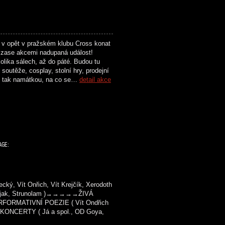
 v opět v pražském klubu Cross konat
zase akcemi nadupaná událost!
olika sálech, až do páté. Budou tu
soutěže, cosplay, stolní hry, prodejní
n tak namátkou, na co se…
detail akce
AGE:
ý, Vít Onřich, Vít Krejčík, Xerodoth
 Kašjak, Strunolam )→→→→→ŽIVÁ
FORMATIVNÍ POEZIE ( Vít Ondřich
KONCERTY ( Já a spol., OD Goya,