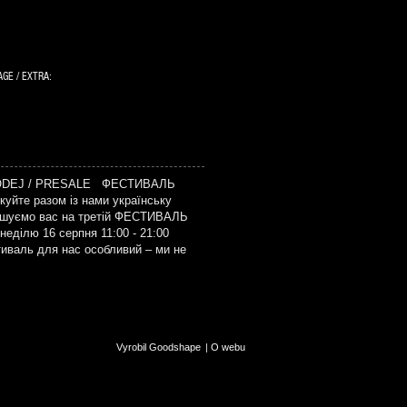
GE / EXTRA:
ODEJ / PRESALE ФЕСТИВАЛЬ
уйте разом із нами українську
рошуємо вас на третій ФЕСТИВАЛЬ
еділю 16 серпня 11:00 - 21:00
тиваль для нас особливий – ми не
Vyrobil Goodshape
|
O webu