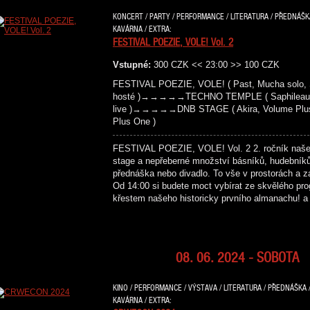
KONCERT / PARTY / PERFORMANCE / LITERATURA / PŘEDNÁŠKA 
KAVÁRNA / EXTRA:
FESTIVAL POEZIE, VOLE! Vol. 2
Vstupné:
300 CZK << 23:00 >> 100 CZK
FESTIVAL POEZIE, VOLE! ( Past, Mucha solo, S
hosté )→→→→→TECHNO TEMPLE ( Saphileaum (live
live )→→→→→DNB STAGE ( Akira, Volume Plus, 
Plus One )
FESTIVAL POEZIE, VOLE! Vol. 2 2. ročník našeho 
stage a nepřeberné množství básníků, hudebníků,
přednáška nebo divadlo. To vše v prostorách a z
Od 14:00 si budete moct vybírat ze skvělého pr
křestem našeho historicky prvního almanachu! 
08. 06. 2024 - SOBOTA
KINO / PERFORMANCE / VÝSTAVA / LITERATURA / PŘEDNÁŠKA /
KAVÁRNA / EXTRA: