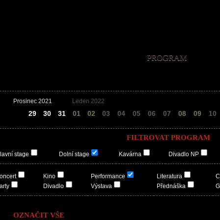
PROGRAM
Prosinec 2021
Leden 2022
28
29
30
31
01
02
03
04
05
06
07
08
09
10
FILTROVAT PROGRAM
lavní stage
Dolní stage
Kavárna
Divadlo NP
oncert
Kino
Performance
Literatura
C
arty
Divadlo
Výstava
Přednáška
G
OZNAČIT VŠE