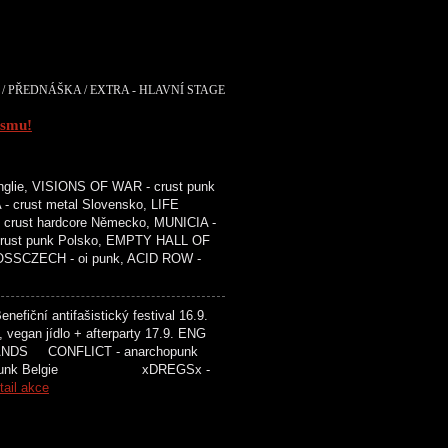
/ PŘEDNÁŠKA / EXTRA - HLAVNÍ STAGE
ismu!
glie, VISIONS OF WAR - crust punk
- crust metal Slovensko, LIFE
crust hardcore Německo, MUNICIA -
 crust punk Polsko, EMPTY HALL OF
ROSSCZECH - oi punk, ACID ROW -
efiční antifašistický festival 16.9.
, vegan jídlo + afterparty 17.9. ENG
ONFLICT - anarchopunk
 punk Belgie xDREGSx -
tail akce