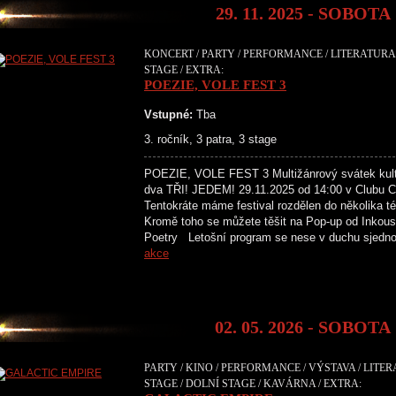
29. 11. 2025 - SOBOTA
KONCERT / PARTY / PERFORMANCE / LITERATURA 
STAGE / EXTRA:
POEZIE, VOLE FEST 3
Vstupné:
Tba
3. ročník, 3 patra, 3 stage
POEZIE, VOLE FEST 3 Multižánrový svátek kultu
dva TŘI! JEDEM! 29.11.2025 od 14:00 v Clubu Cr
Tentokráte máme festival rozdělen do několika té
Kromě toho se můžete těšit na Pop-up od Inkous
Poetry Letošní program se nese v duchu sjedn
akce
02. 05. 2026 - SOBOTA
PARTY / KINO / PERFORMANCE / VÝSTAVA / LITE
STAGE / DOLNÍ STAGE / KAVÁRNA / EXTRA: