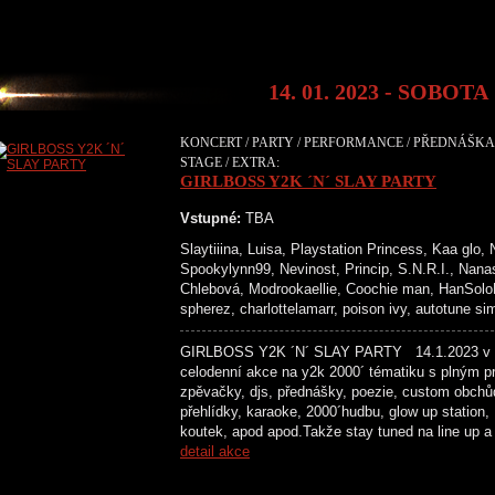
14. 01. 2023 - SOBOTA
KONCERT / PARTY / PERFORMANCE / PŘEDNÁŠKA /
STAGE / EXTRA:
GIRLBOSS Y2K ´N´ SLAY PARTY
Vstupné:
TBA
Slaytiiina, Luisa, Playstation Princess, Kaa glo,
Spookylynn99, Nevinost, Princip, S.N.R.I., Nanas
Chlebová, Modrookaellie, Coochie man, HanSoloBu
spherez, charlottelamarr, poison ivy, autotune s
GIRLBOSS Y2K ´N´ SLAY PARTY 14.1.2023 v p
celodenní akce na y2k 2000´ tématiku s plným p
zpěvačky, djs, přednášky, poezie, custom obchů
přehlídky, karaoke, 2000´hudbu, glow up station,
koutek, apod apod.Takže stay tuned na line 
detail akce