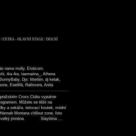
 EXTRA - HLAVNÍ STAGE / DOLNÍ
 No name molly, Eroticorn,
hi, 4ra 4ra, taemarina_, Athena
nnyBaby, Djs: litterbin, dj ketak,
imone, EweMä, Ratlovera, Anita
ražském Cross Clubu vypukne
rogramem. Můžete se těšit na
dky a sekáče, tetovací koutek, módní
 Hannah Montana chillout zone, foto
up a velký jmnéna. Slaytiiina …