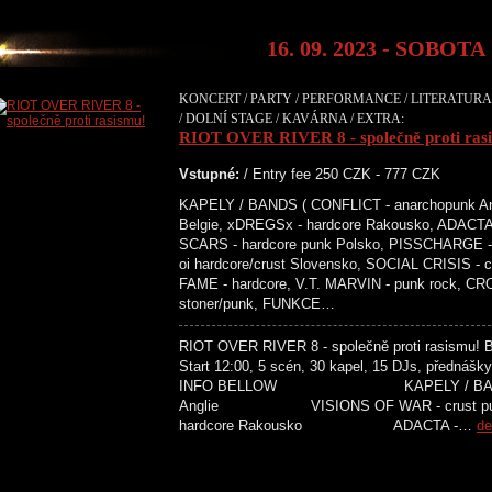
16. 09. 2023 - SOBOTA
KONCERT / PARTY / PERFORMANCE / LITERATURA 
/ DOLNÍ STAGE / KAVÁRNA / EXTRA:
RIOT OVER RIVER 8 - společně proti ras
Vstupné:
/ Entry fee 250 CZK - 777 CZK
KAPELY / BANDS ( CONFLICT - anarchopunk An
Belgie, xDREGSx - hardcore Rakousko, ADACTA 
SCARS - hardcore punk Polsko, PISSCHARGE - 
oi hardcore/crust Slovensko, SOCIAL CRISIS -
FAME - hardcore, V.T. MARVIN - punk rock, C
stoner/punk, FUNKCE…
RIOT OVER RIVER 8 - společně proti rasismu! Ben
Start 12:00, 5 scén, 30 kapel, 15 DJs, přednášky
INFO BELLOW KAPELY / BANDS C
Anglie VISIONS OF WAR - crust
hardcore Rakousko ADACTA -…
de