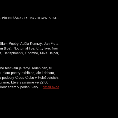
/ PŘEDNÁŠKA / EXTRA - HLAVNÍ STAGE
lam Poetry, Adéla Komrzý, Jan Fic a
), Nocturnal live, Citty live, Nior
Deltaphoenix, Chombo, Mike Helper,
festivalu je tady! Jeden den, tři
 slam poetry exhibice, ale i debata,
a podpory Cross Clubu v Holešovicích.
ogramu, který završíme ve 22:00
a koncertem v podání very…
detail akce