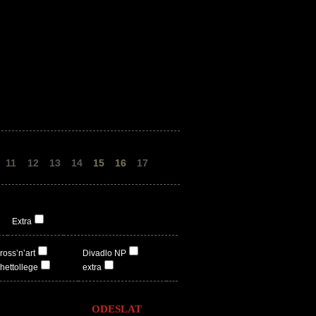
11
12
13
14
15
16
17
Extra
ross’n’art
Divadlo NP
hettollege
extra