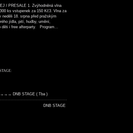
/ PRESALE 1. Zvýhodněná vlna
300 ks vstupenek za 150 Kč3. Vlna za
neděli 18. srpna před pražským
ho jídla, pití, hudby, umění,
o děti i free afterparty. Program…
STAGE:
)→→→→→ DNB STAGE ( Tba )
performance DNB STAGE