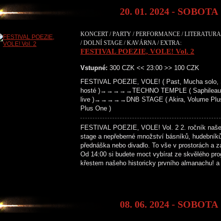
20. 01. 2024 - SOBOTA
KONCERT / PARTY / PERFORMANCE / LITERATURA 
/ DOLNÍ STAGE / KAVÁRNA / EXTRA:
FESTIVAL POEZIE, VOLE! Vol. 2
Vstupné:
300 CZK << 23:00 >> 100 CZK
FESTIVAL POEZIE, VOLE! ( Past, Mucha solo, S
hosté )→→→→→TECHNO TEMPLE ( Saphileaum (live
live )→→→→→DNB STAGE ( Akira, Volume Plus, 
Plus One )
FESTIVAL POEZIE, VOLE! Vol. 2 2. ročník našeho 
stage a nepřeberné množství básníků, hudebníků,
přednáška nebo divadlo. To vše v prostorách a z
Od 14:00 si budete moct vybírat ze skvělého pr
křestem našeho historicky prvního almanachu! 
08. 06. 2024 - SOBOTA