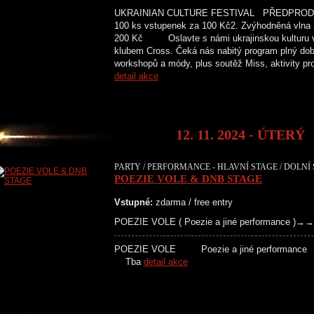
UKRAINIAN CULTURE FESTIVAL PŘEDPRODEJ 
100 ks vstupenek za 100 Kč2. Zvýhodněná vlna 
200 Kč Oslavte s námi ukrajinskou kulturu v 
klubem Cross. Čeká nás nabitý program plný dobré
workshopů a módy, plus soutěž Miss, aktivity pr
detail akce
12. 11. 2024 - ÚTERÝ
PARTY / PERFORMANCE - HLAVNÍ STAGE / DOLNÍ 
POEZIE VOLE & DNB STAGE
Vstupné:
zdarma / free entry
POEZIE VOLE ( Poezie a jiné performance 
POEZIE VOLE Poezie a jiné 
Tba
detail akce