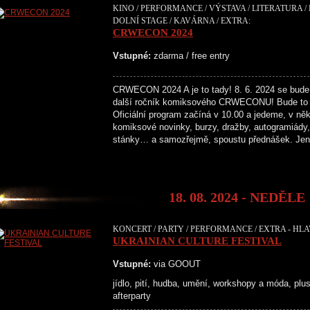
KINO / PERFORMANCE / VÝSTAVA / LITERATURA /
DOLNÍ STAGE / KAVÁRNA / EXTRA:
CRWECON 2024
Vstupné:
zdarma / free entry
CRWECON 2024 A je to tady! 8. 6. 2024 se bude
další ročník komiksového CRWECONU! Bude to 
Oficiální program začíná v 10.00 a jedeme, v něk
komiksové novinky, burzy, dražby, autogramiády, 
stánky… a samozřejmě, spoustu přednášek. Je
18. 08. 2024 - NEDĚLE
KONCERT / PARTY / PERFORMANCE / EXTRA - HLA
UKRAINIAN CULTURE FESTIVAL
Vstupné:
via GOOUT
jídlo, pití, hudba, umění, workshopy a móda, plus 
afterparty