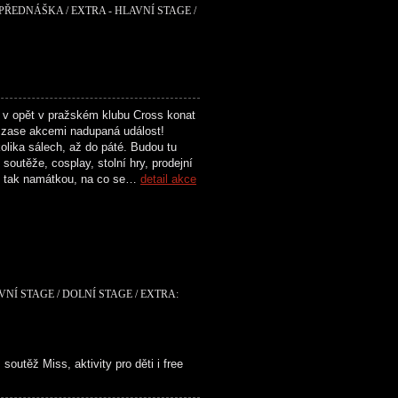
 PŘEDNÁŠKA / EXTRA - HLAVNÍ STAGE /
 v opět v pražském klubu Cross konat
zase akcemi nadupaná událost!
olika sálech, až do páté. Budou tu
soutěže, cosplay, stolní hry, prodejní
n tak namátkou, na co se…
detail akce
VNÍ STAGE / DOLNÍ STAGE / EXTRA:
soutěž Miss, aktivity pro děti i free