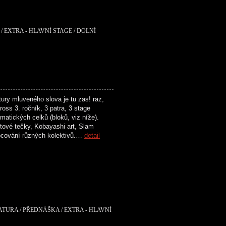
/ EXTRA - HLAVNÍ STAGE / DOLNÍ
ry mluveného slova je tu zas! raz,
oss 3. ročník, 3 patra, 3 stage
matických celků (bloků, viz níže).
tové tečky, Kobayashi art, Slam
ocování různých kolektivů.…
detail
RATURA / PŘEDNÁŠKA / EXTRA - HLAVNÍ