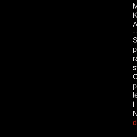
M
K
A
S
p
r
s
C
p
l
H
N
d