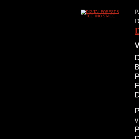
P
D
V
D
B
P
D
P
v
P
D