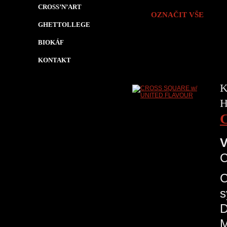
CROSS’N’ART
OZNAČIT VŠE
GHETTOLLEGE
BIOKÁF
KONTAKT
K
H
V
C
s
D
M