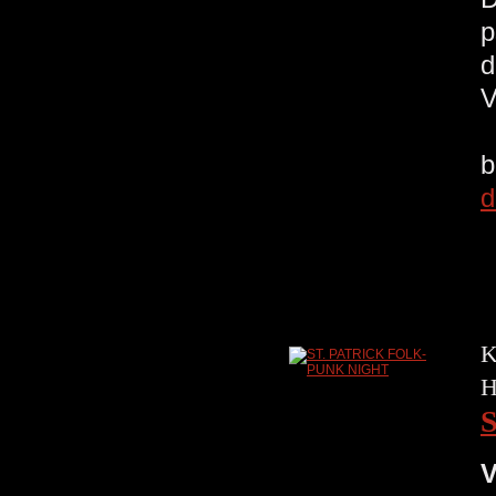
p
d
V
b
d
K
H
V