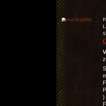
P
L
S
V
z
S
m
F
P
F