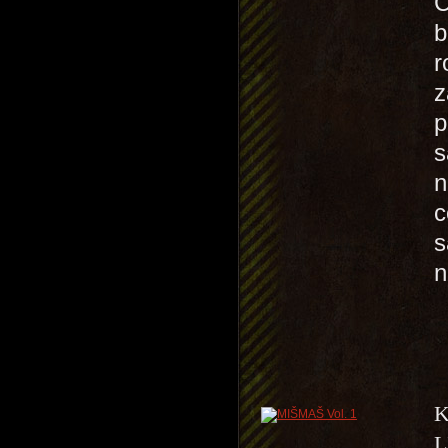
C
b
r
z
p
s
n
c
s
n
K
L