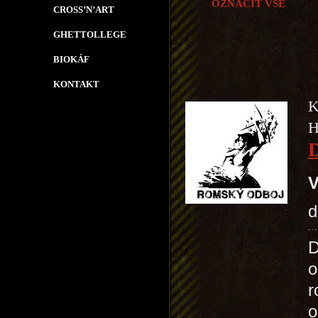
OZNAČIT VŠE
CROSS’N’ART
GHETTOLLEGE
BIOKÁF
KONTAKT
K
H
V
d
D
o
r
o