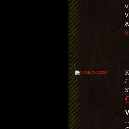
v
v
a
a
K
/
S
V