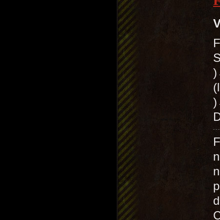
V
F
S
(
)
D
F
n
n
p
d
C