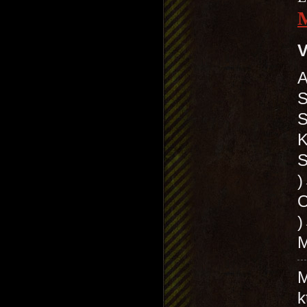
V
A
S
S
K
S
O
)
M
M
k