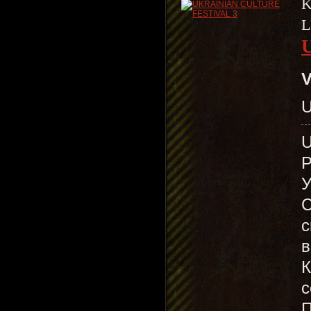
K
L
V
U
У
С
с
в
К
с
П