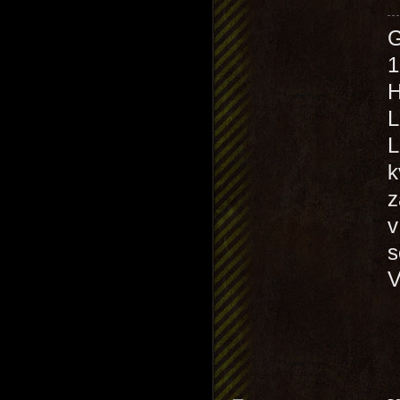
1
H
L
L
k
z
v
s
V