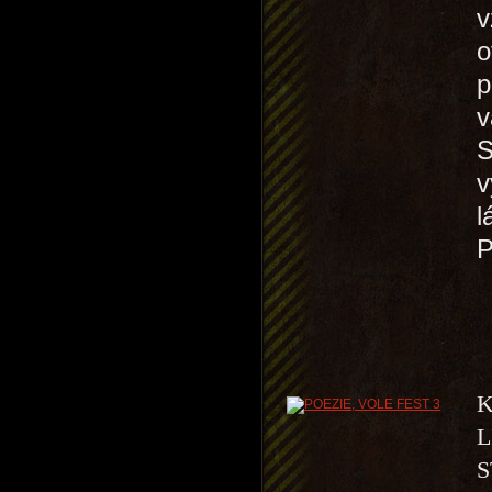
v
o
p
v
S
v
l
K
L
S