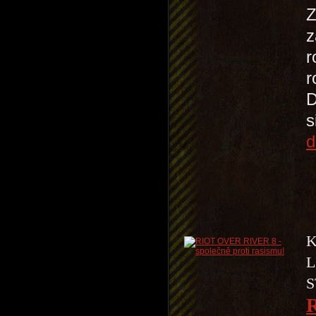
Z
z
r
r
D
s
d
K
L
S
R