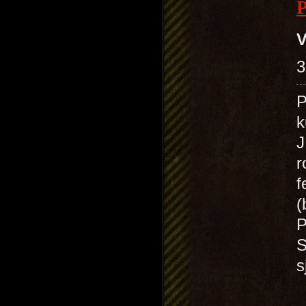
V
3
P
k
J
r
f
(
P
S
s