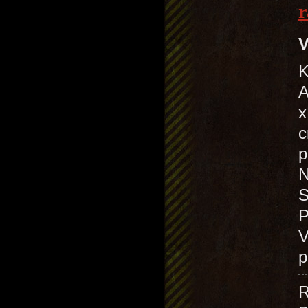
r
V
K
A
x
c
p
N
S
P
V
p
R