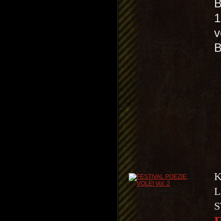
B
1
v
K
L
S