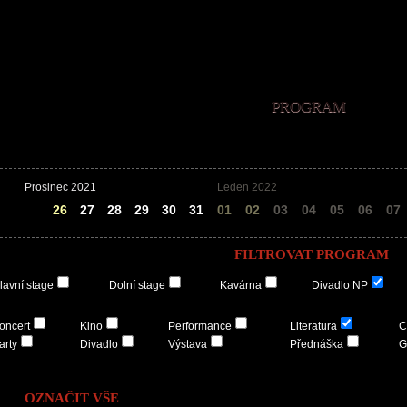
PROGRAM
Prosinec 2021
Leden 2022
25
26
27
28
29
30
31
01
02
03
04
05
06
07
FILTROVAT PROGRAM
lavní stage
Dolní stage
Kavárna
Divadlo NP
oncert
Kino
Performance
Literatura
C
arty
Divadlo
Výstava
Přednáška
G
OZNAČIT VŠE