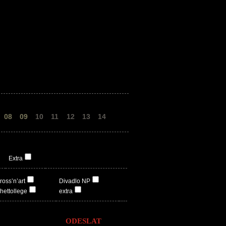
08
09
10
11
12
13
14
Extra
ross’n’art
Divadlo NP
hettollege
extra