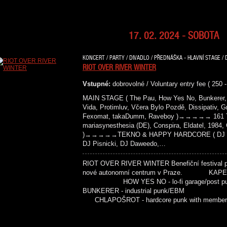
17. 02. 2024 - SOBOTA
KONCERT / PARTY / DIVADLO / PŘEDNÁŠKA - HLAVNÍ STAGE / 
RIOT OVER RIVER WINTER
Vstupné:
dobrovolné / Voluntary entry fee ( 250 
MAIN STAGE ( The Pau, How Yes No, Bunkerer, 
Vida, Protimluv, Včera Bylo Pozdě, Dissipativ, G
Fexomat, takaDumm, Raveboy )→→→→→ 161 T
mariasynesthesia (DE), Conspira, Eldatel, 1984
)→→→→→TEKNO & HAPPY HARDCORE ( DJ Paži
DJ Pisnicki, DJ Daweedo,…
RIOT OVER RIVER WINTER Benefiční festival pr
nové autonomní centrum v Praze. KAPELY
HOW YES NO - lo-fi garage/pos
BUNKERER - industrial punk/EB
CHLAPOŠROT - hardcore punk with membe