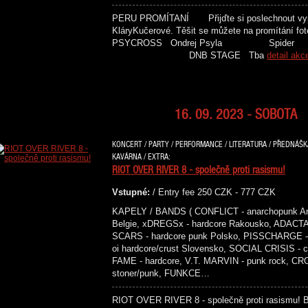
PERU PROMÍTANÍ Přijďte si poslechnout vypr
KláryKučerové. Těšit se můžete na promí
PSYCROSS Ondrej Psyla 
DNB STAGE Tba
detail akc
16. 09. 2023 - SOBOTA
KONCERT / PARTY / PERFORMANCE / LITERATURA / PŘEDNÁŠKA 
KAVÁRNA / EXTRA:
RIOT OVER RIVER 8 - společně proti rasismu!
Vstupné:
/ Entry fee 250 CZK - 777 CZK
KAPELY / BANDS ( CONFLICT - anarchopunk An
Belgie, xDREGSx - hardcore Rakousko, ADACTA 
SCARS - hardcore punk Polsko, PISSCHARGE - 
oi hardcore/crust Slovensko, SOCIAL CRISIS -
FAME - hardcore, V.T. MARVIN - punk rock, C
stoner/punk, FUNKCE…
RIOT OVER RIVER 8 - společně proti rasismu! Ben