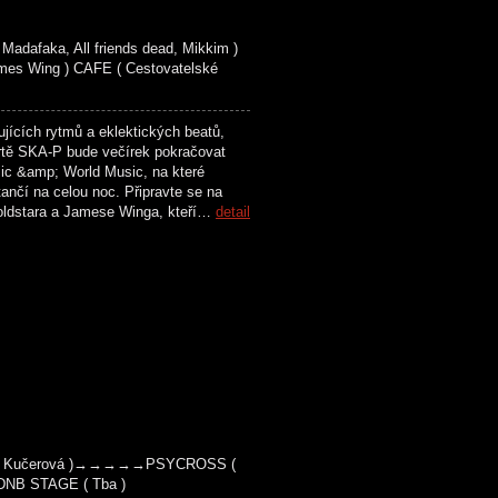
dafaka, All friends dead, Mikkim )
es Wing ) CAFE ( Cestovatelské
cích rytmů a eklektických beatů,
rtě SKA-P bude večírek pokračovat
sic &amp; World Music, na které
tančí na celou noc. Připravte se na
Goldstara a Jamese Winga, kteří…
detail
lára Kučerová )→→→→→PSYCROSS (
DNB STAGE ( Tba )