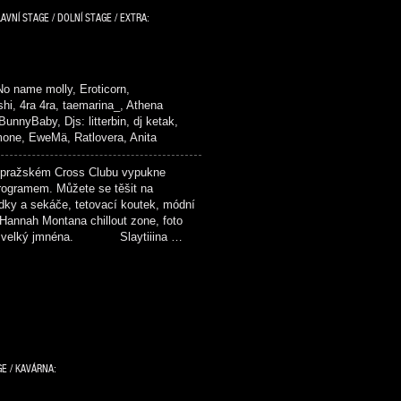
AVNÍ STAGE / DOLNÍ STAGE / EXTRA:
 No name molly, Eroticorn,
hi, 4ra 4ra, taemarina_, Athena
nnyBaby, Djs: litterbin, dj ketak,
imone, EweMä, Ratlovera, Anita
ražském Cross Clubu vypukne
rogramem. Můžete se těšit na
dky a sekáče, tetovací koutek, módní
 Hannah Montana chillout zone, foto
up a velký jmnéna. Slaytiiina …
GE / KAVÁRNA: