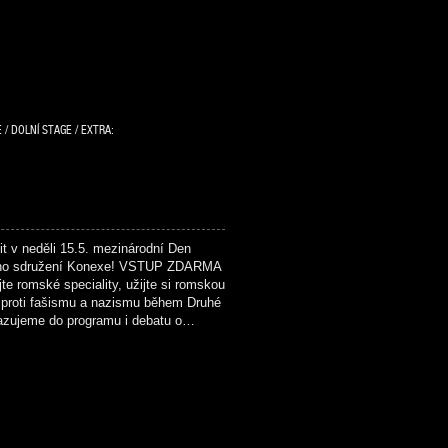
 / DOLNÍ STAGE / EXTRA:
v neděli 15.5. mezinárodní Den
kého sdružení Konexe! VSTUP ZDARMA
e romské speciality, užijte si romskou
 proti fašismu a nazismu během Druhé
řazujeme do programu i debatu o…