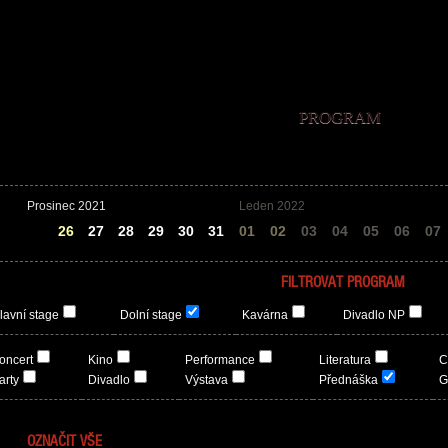
PROGRAM
Prosinec 2021
Leden 2022
25
26
27
28
29
30
31
01
02
03
04
05
06
07
FILTROVAT PROGRAM
lavní stage
Dolní stage
Kavárna
Divadlo NP
oncert
Kino
Performance
Literatura
C
arty
Divadlo
Výstava
Přednáška
G
OZNAČIT VŠE