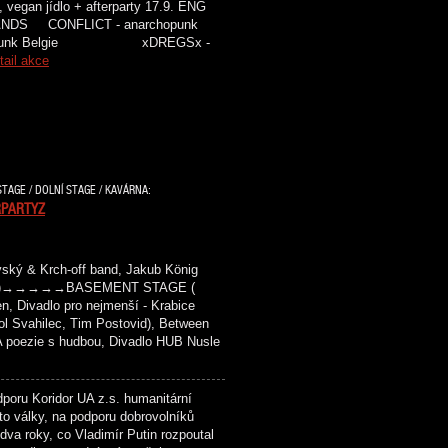
, vegan jídlo + afterparty 17.9. ENG
ONFLICT - anarchopunk
 punk Belgie xDREGSx -
tail akce
STAGE / DOLNÍ STAGE / KAVÁRNA:
RPARTYZ
ký & Krch-off band, Jakub König
vězdy )→→→→→BASEMENT STAGE (
n, Divadlo pro nejmenší - Krabice
tol Svahilec, Tim Postovid), Between
 poezie s hudbou, Divadlo HUB Nusle
oru Koridor UA z.s. humanitární
éto války, na podporu dobrovolníků
a roky, co Vladimír Putin rozpoutal