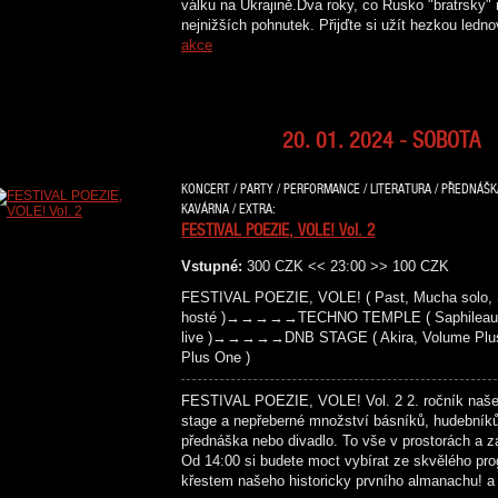
válku na Ukrajině.Dva roky, co Rusko "bratrsky" 
nejnižších pohnutek. Přijďte si užít hezkou le
akce
20. 01. 2024 - SOBOTA
KONCERT / PARTY / PERFORMANCE / LITERATURA / PŘEDNÁŠKA 
KAVÁRNA / EXTRA:
FESTIVAL POEZIE, VOLE! Vol. 2
Vstupné:
300 CZK << 23:00 >> 100 CZK
FESTIVAL POEZIE, VOLE! ( Past, Mucha solo, S
hosté )→→→→→TECHNO TEMPLE ( Saphileaum (live
live )→→→→→DNB STAGE ( Akira, Volume Plus, 
Plus One )
FESTIVAL POEZIE, VOLE! Vol. 2 2. ročník našeho 
stage a nepřeberné množství básníků, hudebníků,
přednáška nebo divadlo. To vše v prostorách a z
Od 14:00 si budete moct vybírat ze skvělého pr
křestem našeho historicky prvního almanachu! 