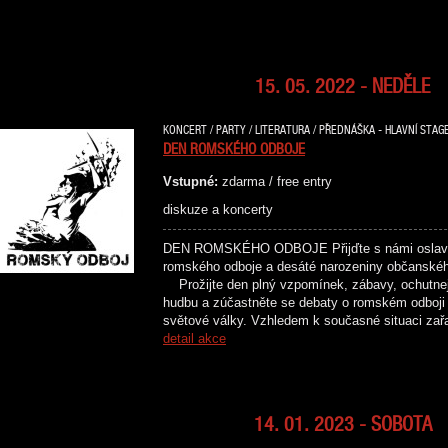
15. 05. 2022 - NEDĚLE
KONCERT / PARTY / LITERATURA / PŘEDNÁŠKA - HLAVNÍ STAGE
DEN ROMSKÉHO ODBOJE
Vstupné:
zdarma / free entry
diskuze a koncerty
DEN ROMSKÉHO ODBOJE Přijďte s námi oslavit 
romského odboje a desáté narozeniny občans
Prožijte den plný vzpomínek, zábavy, ochutnejt
hudbu a zúčastněte se debaty o romském odboji
světové války. Vzhledem k současné situaci za
detail akce
14. 01. 2023 - SOBOTA