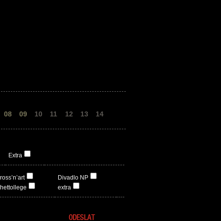
08
09
10
11
12
13
14
Extra
ross’n’art
Divadlo NP
hettollege
extra