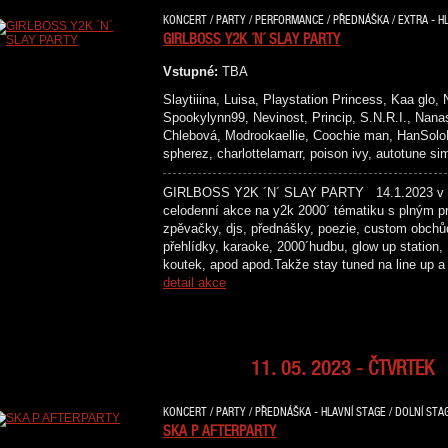
KONCERT / PARTY / PERFORMANCE / PŘEDNÁŠKA / EXTRA - HL
GIRLBOSS Y2K ´N´ SLAY PARTY
Vstupné:
TBA
Slaytiiina, Luisa, Playstation Princess, Kaa glo,
Spookylynn99, Nevinost, Princip, S.N.R.I., Nanas
Chlebová, Modrookaellie, Coochie man, HanSoloBu
spherez, charlottelamarr, poison ivy, autotune s
GIRLBOSS Y2K ´N´ SLAY PARTY 14.1.2023 v p
celodenní akce na y2k 2000´ tématiku s plným p
zpěvačky, djs, přednášky, poezie, custom obchů
přehlídky, karaoke, 2000´hudbu, glow up station,
koutek, apod apod.Takže stay tuned na line 
detail akce
11. 05. 2023 - ČTVRTEK
KONCERT / PARTY / PŘEDNÁŠKA - HLAVNÍ STAGE / DOLNÍ STA
SKA P AFTERPARTY