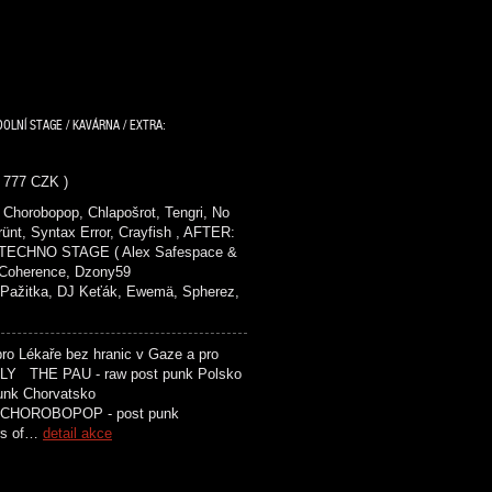
DOLNÍ STAGE / KAVÁRNA / EXTRA:
- 777 CZK )
Chorobopop, Chlapošrot, Tengri, No
rünt, Syntax Error, Crayfish , AFTER:
ECHNO STAGE ( Alex Safespace &
, Coherence, Dzony59
tka, DJ Keťák, Ewemä, Spherez,
o Lékaře bez hranic v Gaze a pro
 THE PAU - raw post punk Polsko
t punk Chorvatsko
M CHOROBOPOP - post punk
rs of…
detail akce