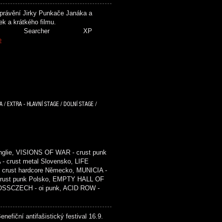
ávění Jirky Punkače Janáka a
tání fotek a krátkého filmu.
Spider Searcher XP
e
/ EXTRA - HLAVNÍ STAGE / DOLNÍ STAGE /
glie, VISIONS OF WAR - crust punk
- crust metal Slovensko, LIFE
crust hardcore Německo, MUNICIA -
 crust punk Polsko, EMPTY HALL OF
ROSSCZECH - oi punk, ACID ROW -
efiční antifašistický festival 16.9.