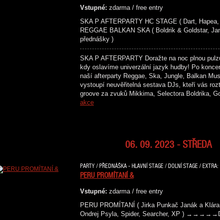
Vstupné:
zdarma / free entry
SKA P AFTERPARTY HC STAGE ( Dart, Hapea, Ma
REGGAE BALKAN SKA ( Boldrik & Goldstar, Jam
přednášky )
SKA P AFTERPARTY Doražte na noc plnou pulzují
kdy oslavíme univerzální jazyk hudby! Po konce
naší afterparty Reggae, Ska, Jungle, Balkan Mu
vystoupí neuvěřitelná sestava DJs, kteří vás roz
groove za zvuků Mikkima, Selectora Boldrika, 
akce
06. 09. 2023 - STŘEDA
PARTY / PŘEDNÁŠKA - HLAVNÍ STAGE / DOLNÍ STAGE / EXTRA:
PERU PROMÍTANÍ &
Vstupné:
zdarma / free entry
PERU PROMÍTANÍ ( Jirka Punkač Janák a K
Ondrej Psyla, Spider, Searcher, XP ) →→→→→