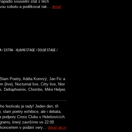
napadlo sousední stát z těch
dnovou sobotu a poděkovat tak…
detail
/ EXTRA - HLAVNÍ STAGE / DOLNÍ STAGE /
lam Poetry, Adéla Komrzý, Jan Fic a
), Nocturnal live, Citty live, Nior
Deltaphoenix, Chombo, Mike Helper,
festivalu je tady! Jeden den, tři
 slam poetry exhibice, ale i debata,
a podpory Cross Clubu v Holešovicích.
ogramu, který završíme ve 22:00
a koncertem v podání very…
detail akce