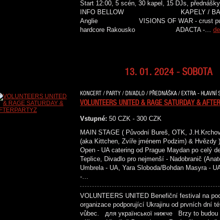
Start 12:00, 5 scén, 30 kapel, 15 DJs, přednášky
INFO BELLOW KAPELY / BANDS C
Anglie VISIONS OF WAR - crust
hardcore Rakousko ADACTA -…
de
13. 01. 2024 - SOBOTA
KONCERT / PARTY / DIVADLO / PŘEDNÁŠKA / EXTRA - HLAVNÍ 
VOLUNTEERS UNITED & RAGE SATURDAY & AFTE
Vstupné:
50 CZK - 300 CZK
MAIN STAGE ( Původní Bureš, OTK, J.H.Krchovs
(aka Kittchen, Zvíře jménem Podzim) & H
Open - UA catering od Prague Maydan po celý de
Teplice, Divadlo pro nejmenší - Nadobranič (Ana
Umbrela - UA, Yara Sloboda/Bohdan Masyra - UA
-…
VOLUNTEERS UNITED Benefiční festival na podp
organizace podporující Ukrajinu od prvních dní t
vůbec. для української нижче Brzy to budou dv