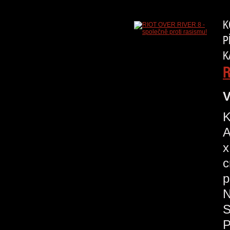
K
P
K
R
V
K
A
x
c
p
N
S
P