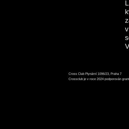
L
k
z
v
s
V
Cross Club Plynární 1096/23, Praha 7
Crossclub je v roce 2024 podporován grant