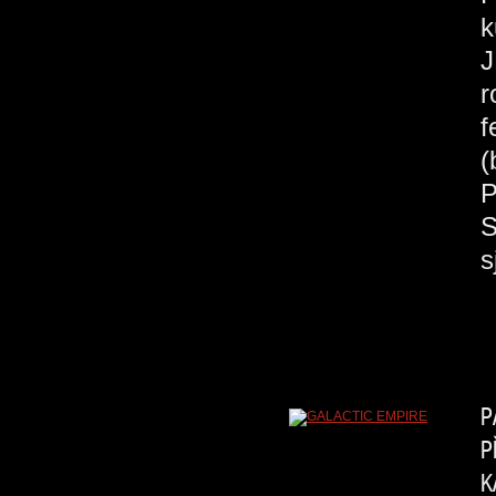
k
J
r
f
(
P
S
s
P
P
K