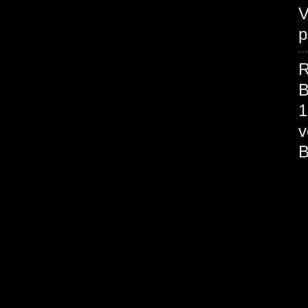
V
p
R
B
1
v