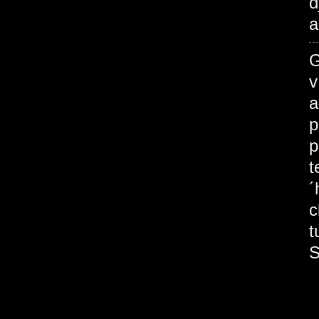
d
a
G
v
a
p
p
t
´
c
t
S