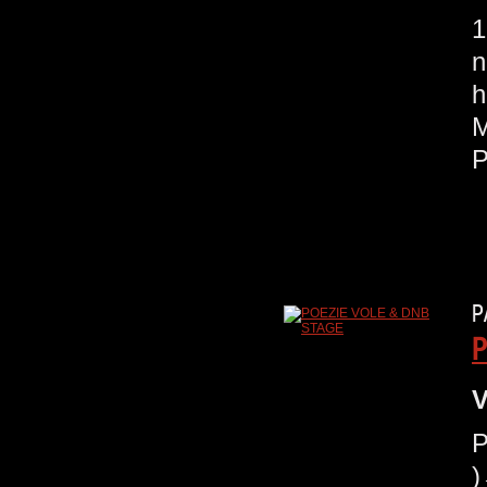
1
n
h
M
P
P
V
P