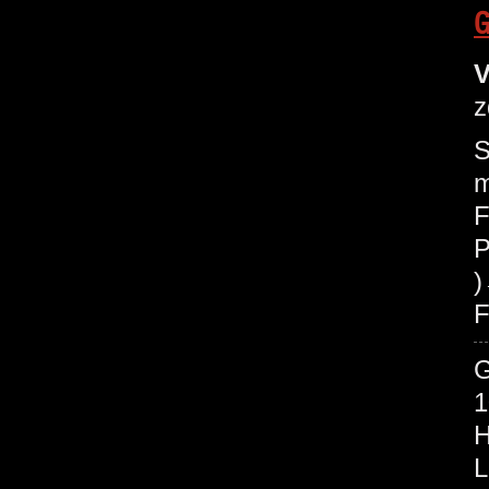
G
V
z
S
m
F
P
F
1
H
L