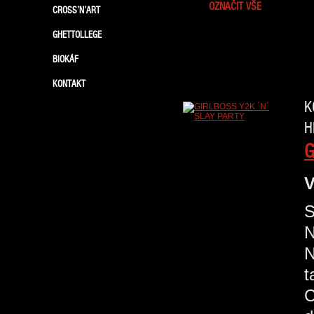
OZNAČIT VŠE
CROSS’N’ART
GHETTOLLEGE
BIOKÁF
KONTAKT
K
H
G
V
S
N
N
t
C