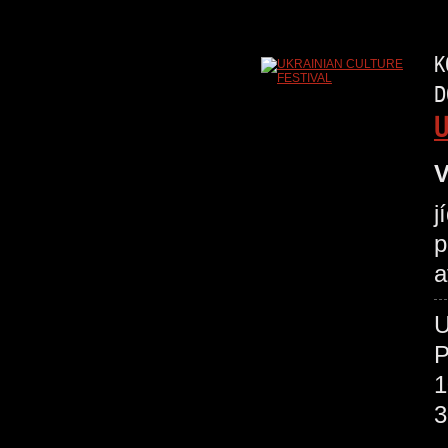
K
D
U
V
j
p
a
P
1
3
O