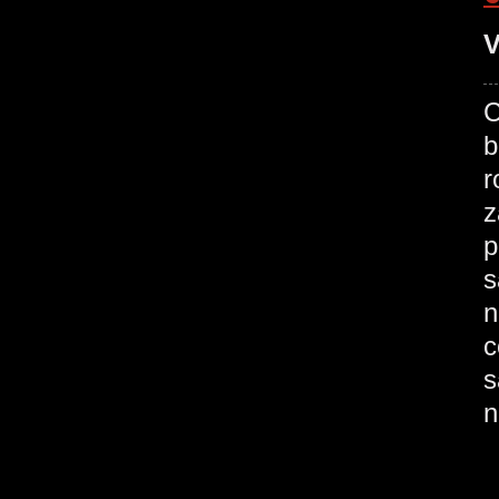
V
C
b
r
z
p
s
n
c
s
n