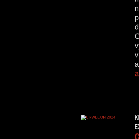
n
p
d
C
v
v
a
a
K
E