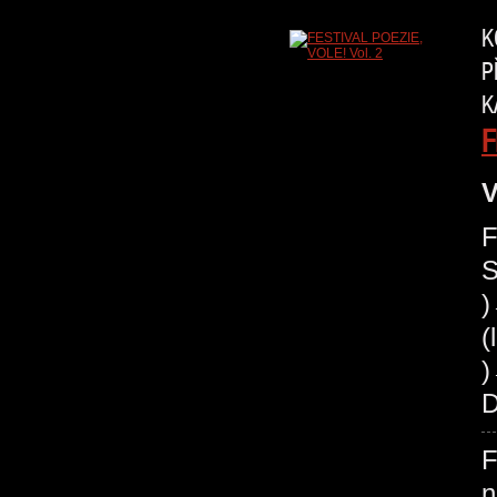
K
P
K
F
V
F
S
(
)
D
F
n