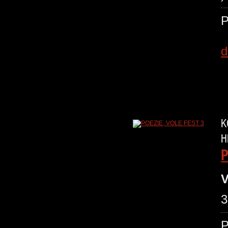
P
d
K
H
P
V
3
P