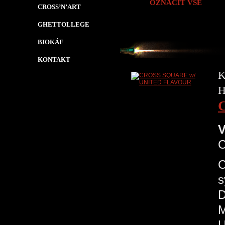
OZNAČIT VŠE
CROSS’N’ART
GHETTOLLEGE
BIOKÁF
KONTAKT
K
H
V
C
s
D
M
U