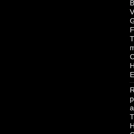
B
V
G
F
T
m
H
E
R
p
H