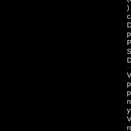
c
D
p
P
S
D
V
p
p
n
у
V
r