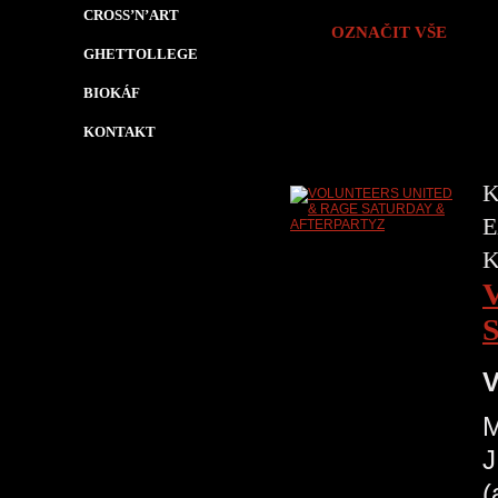
CROSS’N’ART
OZNAČIT VŠE
GHETTOLLEGE
BIOKÁF
KONTAKT
K
E
V
M
J
(