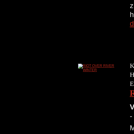
z
h
d
K
H
E
V
-
M