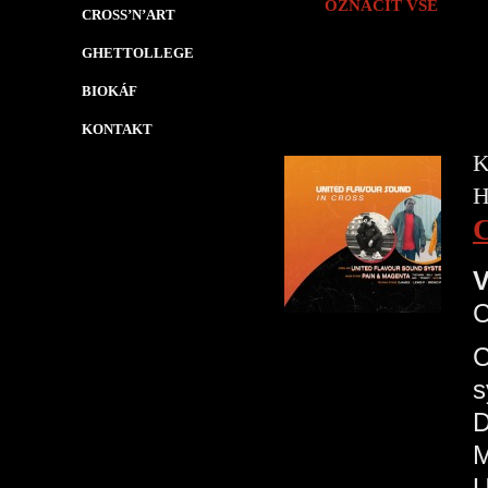
OZNAČIT VŠE
CROSS’N’ART
GHETTOLLEGE
BIOKÁF
KONTAKT
K
H
V
C
s
D
M
U