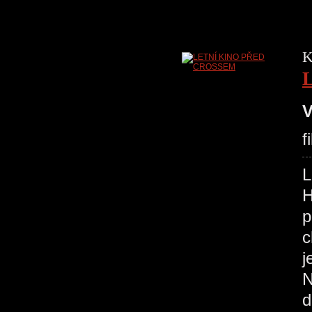
K
V
f
H
p
c
j
N
d