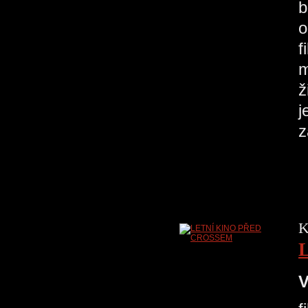
b
o
f
m
ž
j
K
V