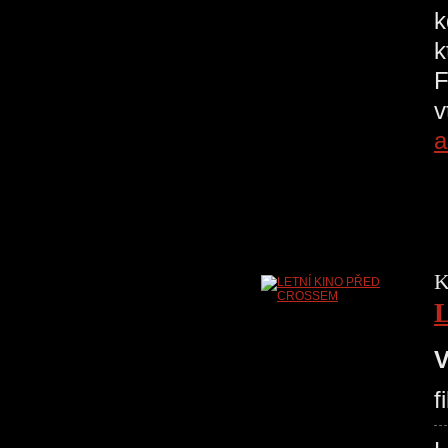
k
k
F
v
a
K
V
f