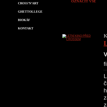
OZNAČIT VŠE
CROSS’N’ART
GHETTOLLEGE
BIOKÁF
KONTAKT
K
V
f
č
h
z
z