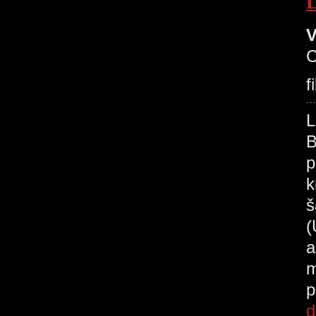
V
C
f
B
p
k
š
(
a
m
p
d