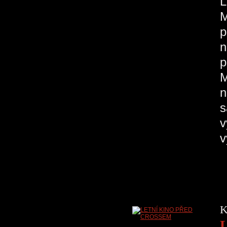
M
p
n
p
M
n
s
v
K