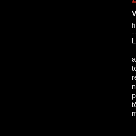
V
f
N
a
t
r
n
p
t
m