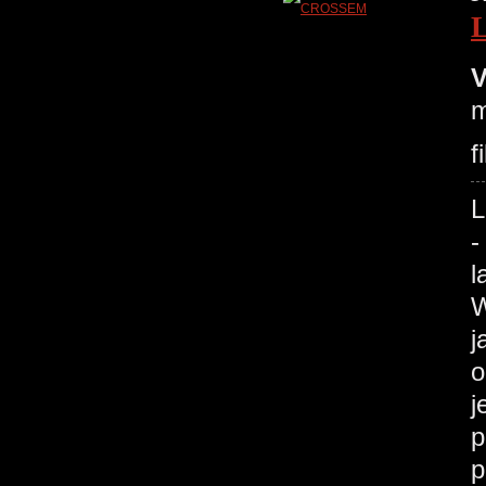
V
m
f
L
-
l
W
j
o
j
p
p