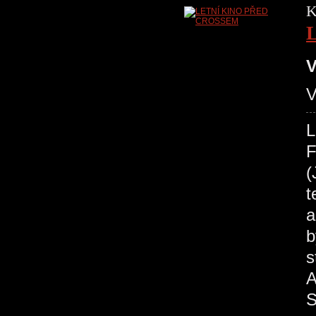
K
V
V
L
F
(
t
a
b
s
A
S