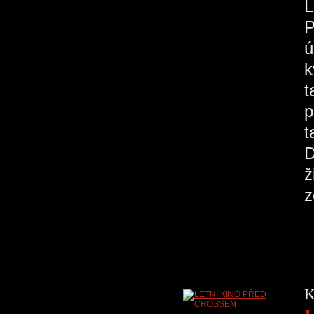
P
ú
k
t
p
t
D
ž
K