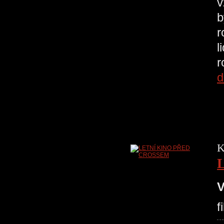
v
b
r
l
r
d
K
V
f