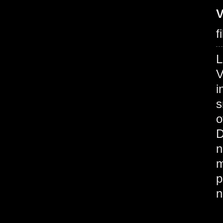
V
f
V
i
s
o
D
n
m
p
n