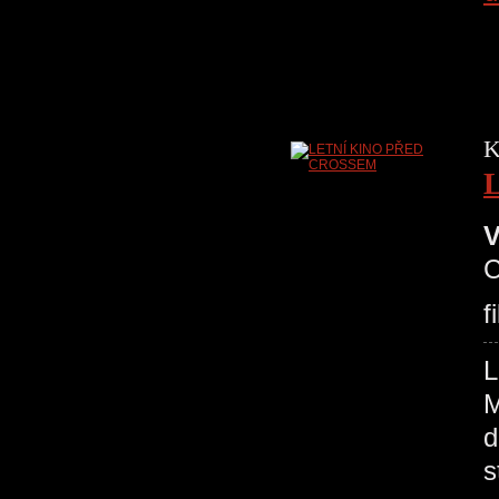
K
V
C
f
L
M
d
s