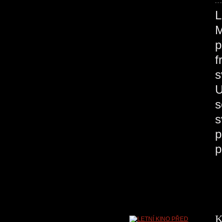
M
p
f
s
U
s
s
p
p
K