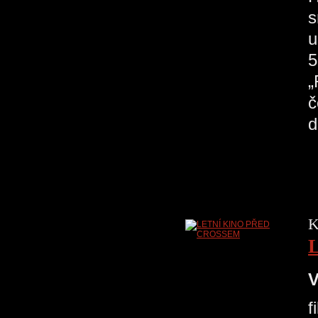
s
u
5
„
č
d
K
V
f