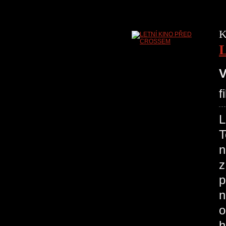
K
V
f
T
n
z
p
n
o
h