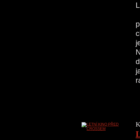
H
p
c
j
N
d
j
r
K