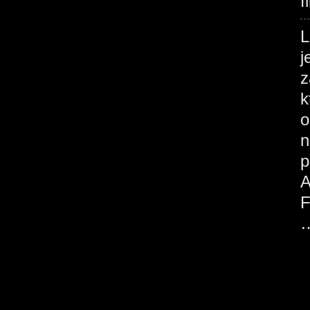
f
j
z
k
o
n
p
A
F