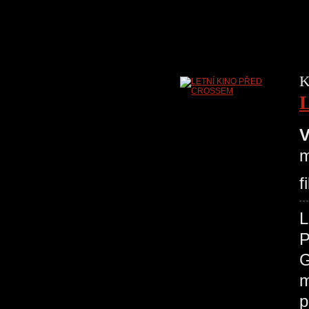
K
V
m
f
P
G
m
p