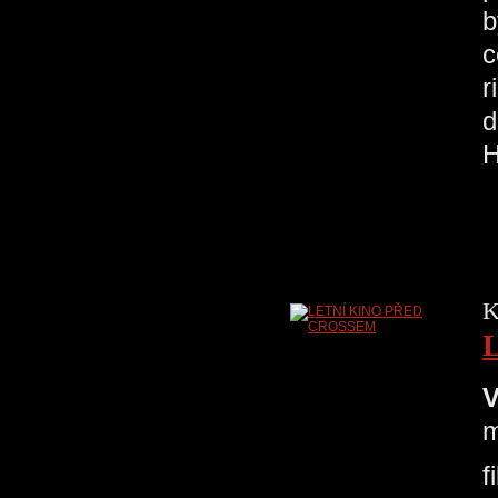
b
c
r
d
K
V
m
f