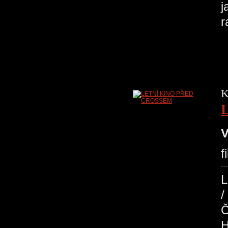
j
r
K
V
f
Č
H