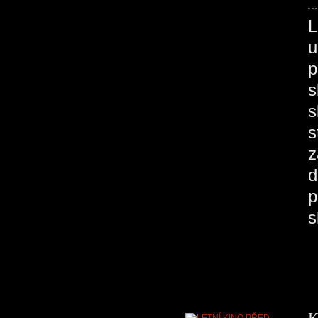
u
p
s
s
s
z
d
p
K