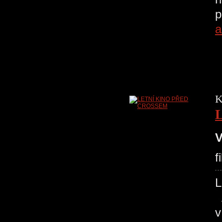
p
a
K
V
f
L
A
v