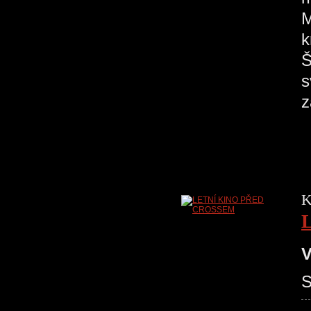
M
k
Š
s
z
K
V
S