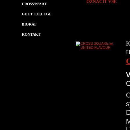
OZNAČIT VŠE
CROSS’N’ART
GHETTOLLEGE
BIOKÁF
KONTAKT
K
H
V
C
s
D
M
U