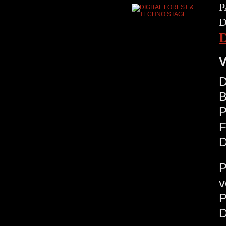
P
D
V
D
B
P
D
P
v
P
D