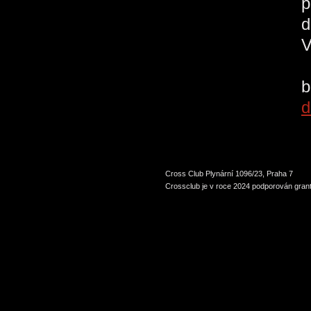
p
d
V
b
d
Cross Club Plynární 1096/23, Praha 7
Crossclub je v roce 2024 podporován grant