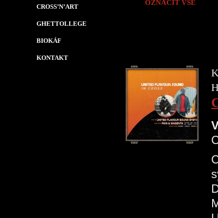
OZNAČIT VŠE
CROSS’N’ART
GHETTOLLEGE
BIOKÁF
KONTAKT
K
H
V
C
s
D
M
U