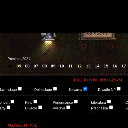
PROGRAM
Prosinec 2021
04
05
06
07
08
09
10
11
12
13
14
15
16
17
FILTROVAT PROGRAM
lavní stage
Dolní stage
Kavárna
Divadlo NP
oncert
Kino
Performance
Literatura
C
arty
Divadlo
Výstava
Přednáška
G
OZNAČIT VŠE