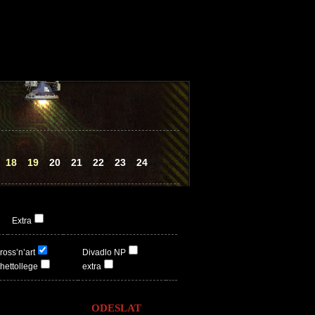
18
19
20
21
22
23
24
Extra
ross’n’art
Divadlo NP
hettollege
extra