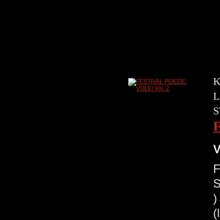
K
L
S
V
F
S
(