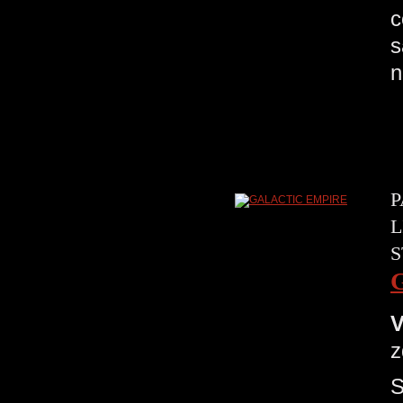
c
s
n
P
L
S
V
z
S