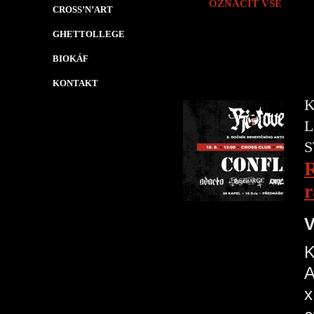
OZNAČIT VŠE
CROSS’N’ART
GHETTOLLEGE
BIOKÁF
KONTAKT
K
L
S
R
r
V
K
A
x