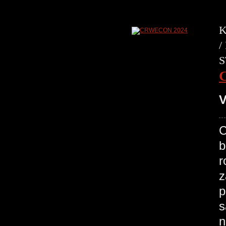
K
/
S
V
C
b
r
z
p
s
n