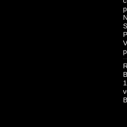
c
p
N
S
P
V
p
R
B
1
v