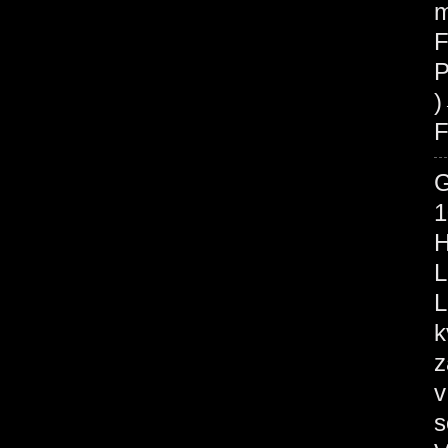
m
F
P
F
1
H
L
L
k
z
v
s