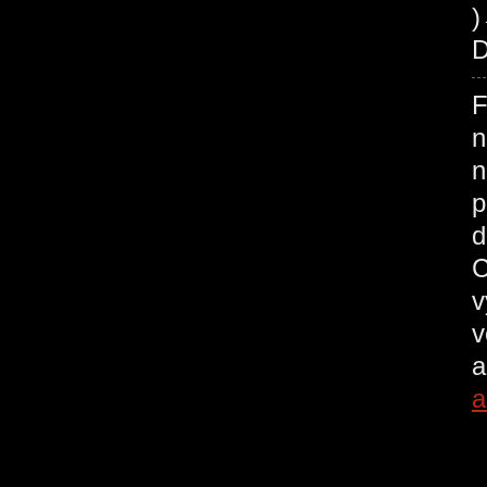
)
D
F
n
n
p
d
C
v
v
a
a