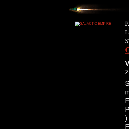
P
L
S
V
z
S
m
F
P
F