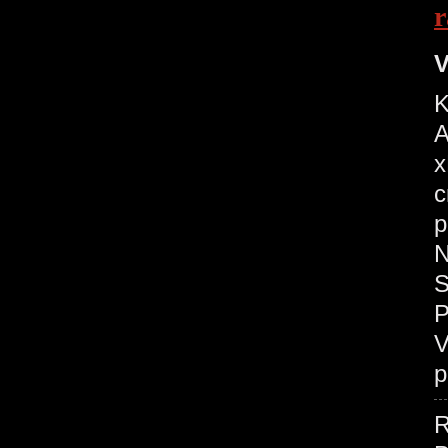
r
V
K
A
x
c
p
N
S
P
V
p
R