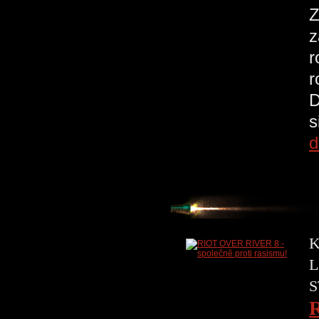
Z
z
r
r
D
s
d
K
L
S
R