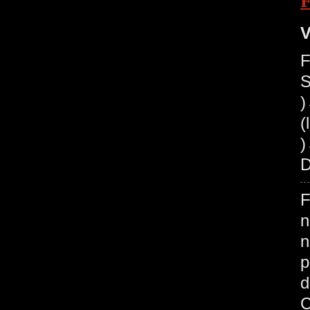
V
F
S
(
)
D
F
n
n
p
d
C