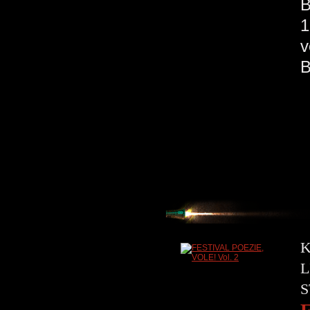
B
1
v
K
L
S