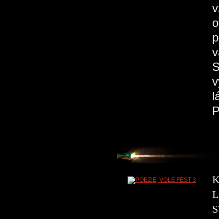
v
o
p
v
S
v
l
K
L
S