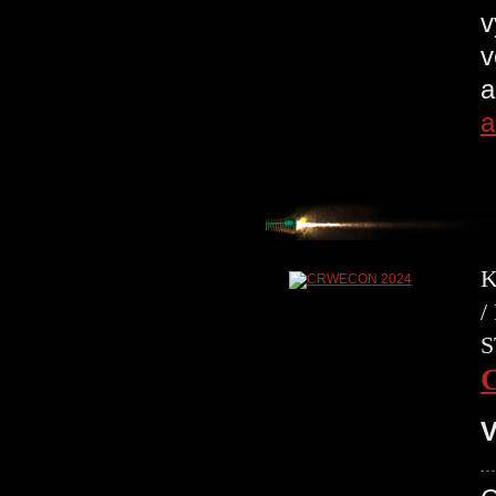
v
v
a
a
K
/
S
V