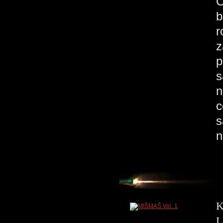
C
b
r
z
p
s
n
c
s
n
K
L