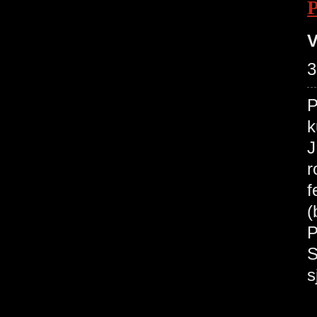
V
3
P
k
J
r
f
(
P
S
s