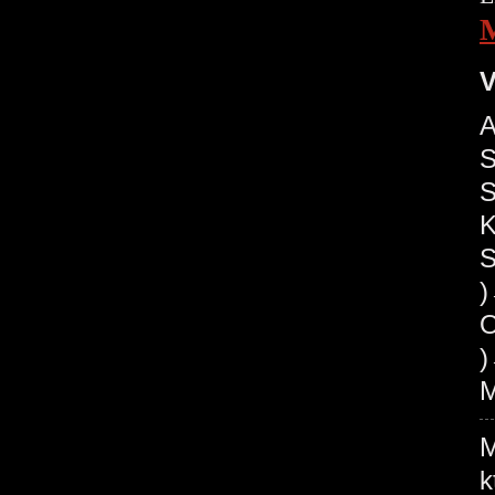
V
A
S
S
K
S
O
)
M
M
k