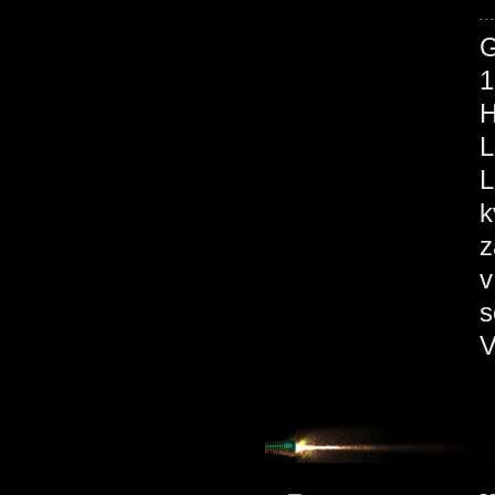
1
H
L
L
k
z
v
s
V