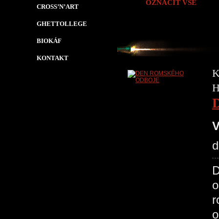
OZNAČIT VŠE
CROSS’N’ART
GHETTOLLEGE
BIOKÁF
KONTAKT
K
H
V
d
D
o
r
o