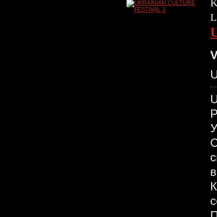
K
L
V
U
У
С
с
в
К
с
П