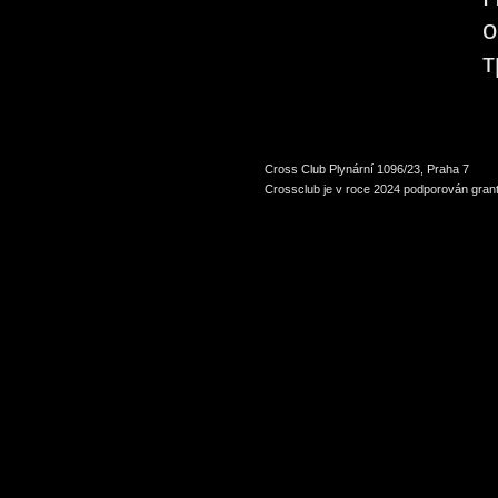
о
т
Cross Club Plynární 1096/23, Praha 7
Crossclub je v roce 2024 podporován grant