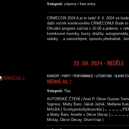
Vstupné:
zdarma / free entry
CRWECON 2024 A je to tady! 8. 6. 2024 se bude
další ročník komiksového CRWECONU! Bude to 
Oficiální program začíná v 10.00 a jedeme, v něk
komiksové novinky, burzy, dražby, autogramiády, 
stánky… a samozřejmě, spoustu přednášek. Je
22. 09. 2024 - NEDĚLE
KONCERT / PARTY / PERFORMANCE / LITERATURA - HLAVNÍ ST
MIŠMAŠ Vol. 1
Vstupné:
Tba
AUTORSKÉ ČTENÍ ( Anet P, Oliver Gustav Semeck
Sigmius, Matty Baro, Jakub Ježek, Mellanie
MALBA ( Scottyprotizbytkusvěta )→→→→→PER
a Matty Baro, Amelie x Décor Decay )→→→→→
Mixtay, Décor Decay, Drum'n'rap )