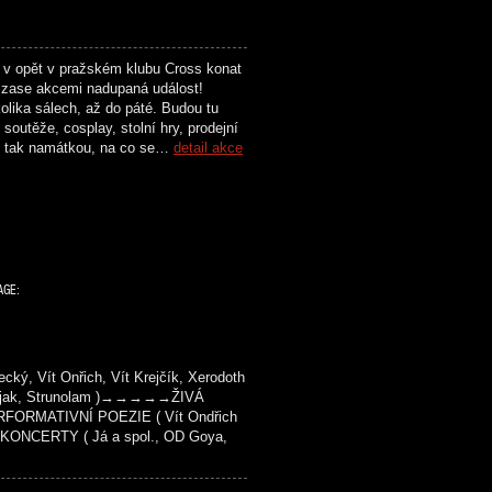
 v opět v pražském klubu Cross konat
zase akcemi nadupaná událost!
olika sálech, až do páté. Budou tu
soutěže, cosplay, stolní hry, prodejní
n tak namátkou, na co se…
detail akce
AGE:
ý, Vít Onřich, Vít Krejčík, Xerodoth
 Kašjak, Strunolam )→→→→→ŽIVÁ
FORMATIVNÍ POEZIE ( Vít Ondřich
KONCERTY ( Já a spol., OD Goya,