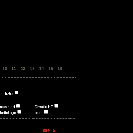
10
11
12
13
14
15
16
Extra
ross’n’art
Divadlo NP
hettollege
extra