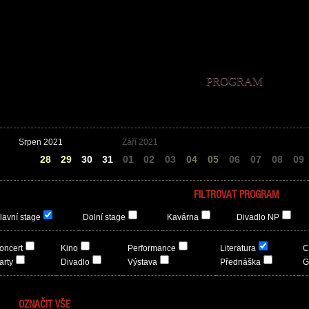
PROGRAM
Srpen 2021
Září 2021
27
28
29
30
31
01
02
03
04
05
06
07
08
09
FILTROVAT PROGRAM
lavní stage
Dolní stage
Kavárna
Divadlo NP
oncert
Kino
Performance
Literatura
C
arty
Divadlo
Výstava
Přednáška
G
OZNAČIT VŠE