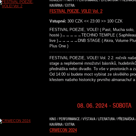
KAVÁRNA / EXTRA:
FESTIVAL POEZIE, VOLE! Vol. 2
Vstupné:
300 CZK << 23:00 >> 100 CZK
FESTIVAL POEZIE, VOLE! ( Past, Mucha solo, S
hosté )→→→→→TECHNO TEMPLE ( Saphileaum (live
live )→→→→→DNB STAGE ( Akira, Volume Plus, 
Plus One )
FESTIVAL POEZIE, VOLE! Vol. 2 2. ročník našeho 
stage a nepřeberné množství básníků, hudebníků,
přednáška nebo divadlo. To vše v prostorách a z
Od 14:00 si budete moct vybírat ze skvělého pr
křestem našeho historicky prvního almanachu! 
08. 06. 2024 - SOBOTA
KINO / PERFORMANCE / VÝSTAVA / LITERATURA / PŘEDNÁŠKA /
KAVÁRNA / EXTRA:
CRWECON 2024