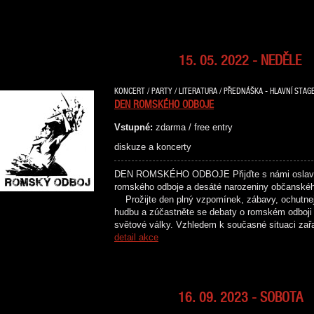
15. 05. 2022 - NEDĚLE
KONCERT / PARTY / LITERATURA / PŘEDNÁŠKA - HLAVNÍ STAGE
DEN ROMSKÉHO ODBOJE
Vstupné:
zdarma / free entry
diskuze a koncerty
DEN ROMSKÉHO ODBOJE Přijďte s námi oslavit 
romského odboje a desáté narozeniny občans
Prožijte den plný vzpomínek, zábavy, ochutnejt
hudbu a zúčastněte se debaty o romském odboji
světové války. Vzhledem k současné situaci za
detail akce
16. 09. 2023 - SOBOTA