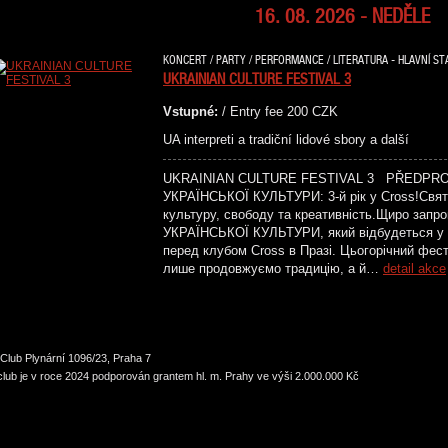
16. 08. 2026 - NEDĚLE
KONCERT / PARTY / PERFORMANCE / LITERATURA - HLAVNÍ STA
UKRAINIAN CULTURE FESTIVAL 3
Vstupné:
/ Entry fee 200 CZK
UA interpreti a tradiční lidové sbory a další
UKRAINIAN CULTURE FESTIVAL 3 PŘEDPR
УКРАЇНСЬКОЇ КУЛЬТУРИ: 3-й рік у Cross!Святк
культуру, свободу та креативність.Щиро зап
УКРАЇНСЬКОЇ КУЛЬТУРИ, який відбудеться у н
перед клубом Cross в Празі. Цьогорічний фес
лише продовжуємо традицію, а й…
detail akce
Club Plynární 1096/23, Praha 7
lub je v roce 2024 podporován grantem hl. m. Prahy ve výši 2.000.000 Kč