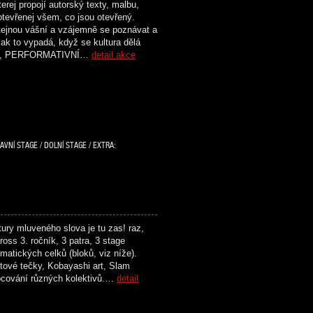
rej propojí autorský texty, malbu,
otevřenej všem, co jsou otevřený.
 stejnou vášní a vzájemně se poznávat a
ak to vypadá, když se kultura dělá
ENÍ, PERFORMATIVNÍ…
detail akce
AVNÍ STAGE / DOLNÍ STAGE / EXTRA:
ry mluveného slova je tu zas! raz,
oss 3. ročník, 3 patra, 3 stage
matických celků (bloků, viz níže).
tové tečky, Kobayashi art, Slam
ocování různých kolektivů.…
detail