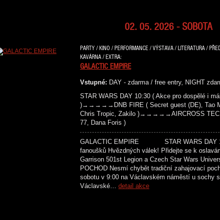
02. 05. 2026 - SOBOTA
PARTY / KINO / PERFORMANCE / VÝSTAVA / LITERATURA / PŘE
KAVÁRNA / EXTRA:
GALACTIC EMPIRE
Vstupné:
DAY - zdarma / free entry, NIGHT zdar
STAR WARS DAY 10:30 ( Akce pro dospělé i mál
)→→→→→DNB FIRE ( Secret guest (DE), Tao Maf
Chris Tropic, Zakilo )→→→→→AIRCROSS TECH
77, Dana Foris )
GALACTIC EMPIRE STAR WARS DAY 10:30 
fanoušků Hvězdných válek! Přidejte se k oslavá
Garrison 501st Legion a Czech Star Wars Univer
POCHOD Nesmí chybět tradiční zahajovací poc
sobotu v 9:00 na Václavském náměstí u sochy sv
Václavské…
detail akce