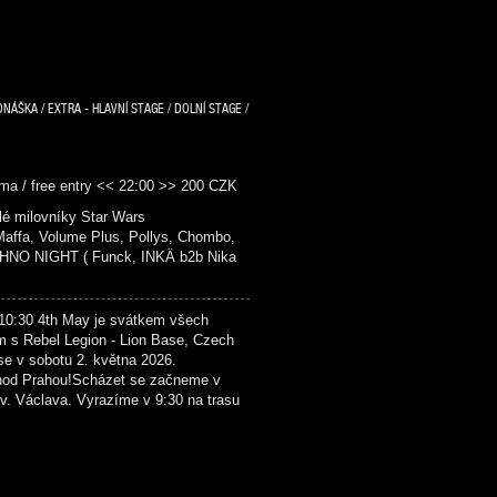
DNÁŠKA / EXTRA - HLAVNÍ STAGE / DOLNÍ STAGE /
ma / free entry << 22:00 >> 200 CZK
é milovníky Star Wars
fa, Volume Plus, Pollys, Chombo,
NO NIGHT ( Funck, INKÄ b2b Nika
4th May je svátkem všech
m s Rebel Legion - Lion Base, Czech
se v sobotu 2. května 2026.
hod Prahou!Scházet se začneme v
. Václava. Vyrazíme v 9:30 na trasu