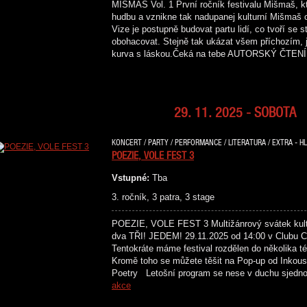
MIŠMAŠ Vol. 1 První ročník festivalu Mišmaš, kte
hudbu a vznikne tak nadupanej kulturní Mišmaš 
Vize je postupně budovat partu lidí, co tvoří se
obohacovat. Stejně tak ukázat všem příchozím, j
kurva s láskou.Čeká na tebe AUTORSKÝ ČT
29. 11. 2025 - SOBOTA
KONCERT / PARTY / PERFORMANCE / LITERATURA / EXTRA - HL
POEZIE, VOLE FEST 3
Vstupné:
Tba
3. ročník, 3 patra, 3 stage
POEZIE, VOLE FEST 3 Multižánrový svátek kultu
dva TŘI! JEDEM! 29.11.2025 od 14:00 v Clubu Cr
Tentokráte máme festival rozdělen do několika té
Kromě toho se můžete těšit na Pop-up od Inkous
Poetry Letošní program se nese v duchu sjedn
akce