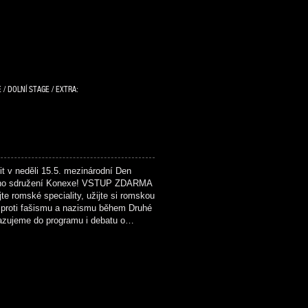
 / DOLNÍ STAGE / EXTRA:
v neděli 15.5. mezinárodní Den
kého sdružení Konexe! VSTUP ZDARMA
e romské speciality, užijte si romskou
 proti fašismu a nazismu během Druhé
řazujeme do programu i debatu o…