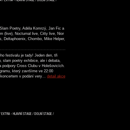
lam Poetry, Adéla Komrzý, Jan Fic a
), Nocturnal live, Citty live, Nior
Deltaphoenix, Chombo, Mike Helper,
festivalu je tady! Jeden den, tři
 slam poetry exhibice, ale i debata,
a podpory Cross Clubu v Holešovicích.
ogramu, který završíme ve 22:00
a koncertem v podání very…
detail akce
 EXTRA - HLAVNÍ STAGE / DOLNÍ STAGE /