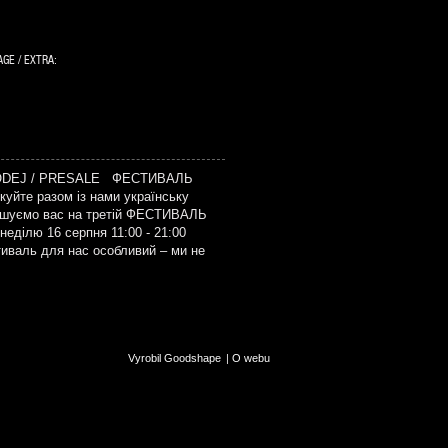
GE / EXTRA:
ODEJ / PRESALE ФЕСТИВАЛЬ
уйте разом із нами українську
рошуємо вас на третій ФЕСТИВАЛЬ
еділю 16 серпня 11:00 - 21:00
тиваль для нас особливий – ми не
Vyrobil Goodshape
|
O webu