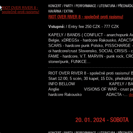
KONCERT / PARTY / PERFORMANCE / LITERATURA / PŘEDNÁŠKA 
KAVÁRNA / EXTRA:
RIOT OVER RIVER 8 - společně proti rasismu!
Vstupné:
/ Entry fee 250 CZK - 777 CZK
KAPELY / BANDS ( CONFLICT - anarchopunk An
Belgie, xDREGSx - hardcore Rakousko, ADACTA 
SCARS - hardcore punk Polsko, PISSCHARGE - 
oi hardcore/crust Slovensko, SOCIAL CRISIS -
FAME - hardcore, V.T. MARVIN - punk rock, C
stoner/punk, FUNKCE…
RIOT OVER RIVER 8 - společně proti rasismu! Ben
Start 12:00, 5 scén, 30 kapel, 15 DJs, přednášky
INFO BELLOW KAPELY / BANDS C
Anglie VISIONS OF WAR - crust
hardcore Rakousko ADACTA -…
de
20. 01. 2024 - SOBOTA
KONCERT / PARTY / PERFORMANCE / LITERATURA / PŘEDNÁŠKA 