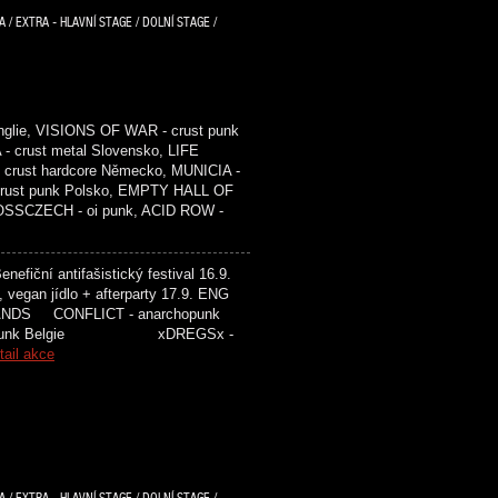
/ EXTRA - HLAVNÍ STAGE / DOLNÍ STAGE /
glie, VISIONS OF WAR - crust punk
- crust metal Slovensko, LIFE
crust hardcore Německo, MUNICIA -
 crust punk Polsko, EMPTY HALL OF
ROSSCZECH - oi punk, ACID ROW -
efiční antifašistický festival 16.9.
, vegan jídlo + afterparty 17.9. ENG
ONFLICT - anarchopunk
 punk Belgie xDREGSx -
tail akce
/ EXTRA - HLAVNÍ STAGE / DOLNÍ STAGE /