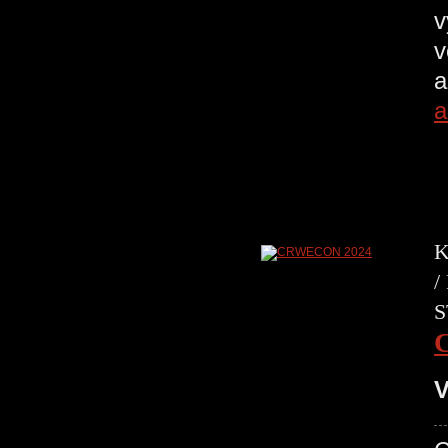
v
v
a
a
K
/
S
V