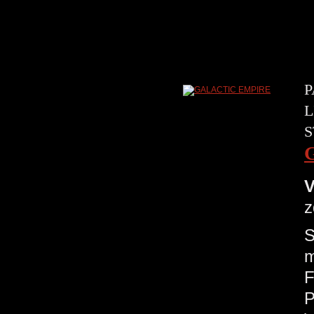
P
L
S
V
z
S
m
F
P