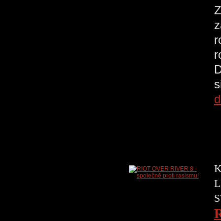
Z
z
r
r
D
s
d
K
L
S
R