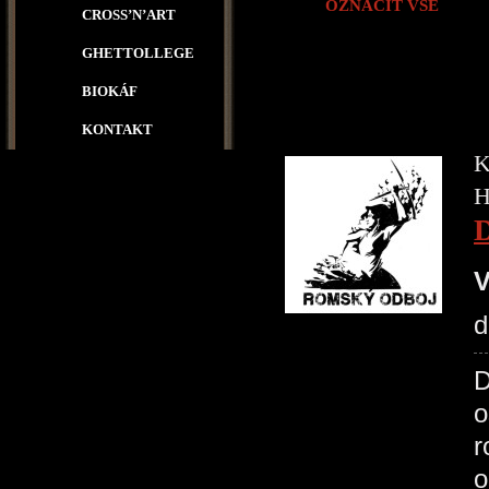
OZNAČIT VŠE
CROSS’N’ART
GHETTOLLEGE
BIOKÁF
KONTAKT
K
H
V
d
D
o
r
o