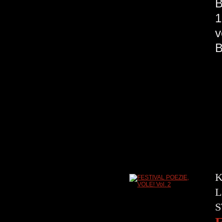
B
1
v
K
L
S