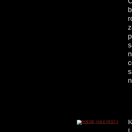
C
b
r
z
p
s
n
c
s
n
K
L