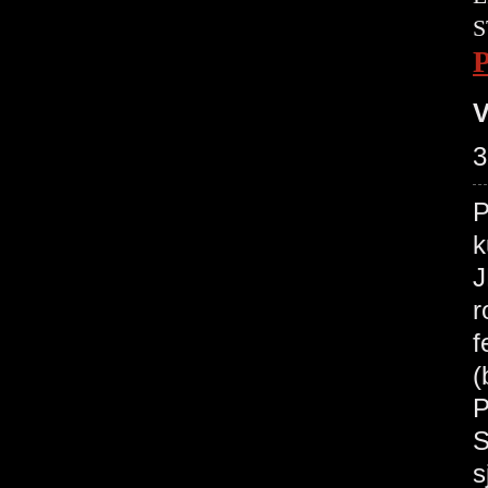
S
V
3
P
k
J
r
f
(
P
S
s