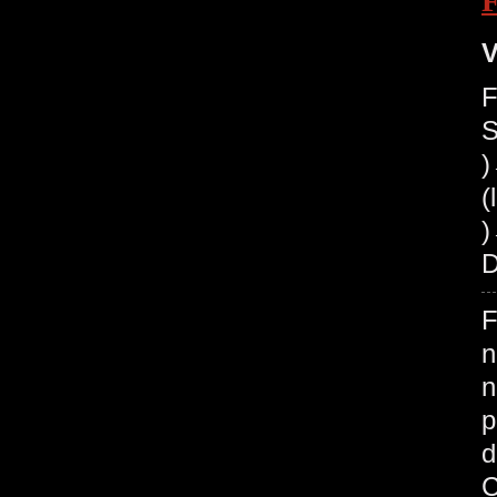
V
F
S
(
)
D
F
n
n
p
d
C