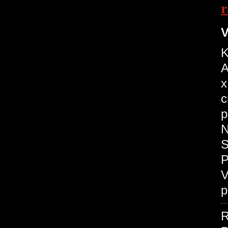
r
V
K
A
x
c
p
N
S
P
V
p
R