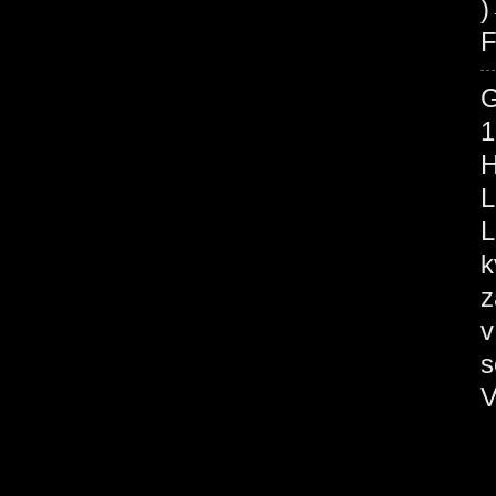
F
1
H
L
L
k
z
v
s
V