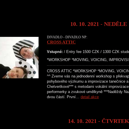
10. 10. 2021 - NEDĚLE
DIVADLO - DIVADLO NP:
CROSS ATTIC
Vstupné:
/ Entry fee 1500 CZK / 1300 CZK stud
*WORKSHOP *MOVING, VOICING, IMPROVISING*
CROSS ATTIC *WORKSHOP *MOVING, VOICING
^^ Zveme vás na jednodenní workshop s překvap
pohybového výzkumu a improvizace tanečnice a 
Chetvertkové*** s metodami vokální improvizace
performerky a zvukové umělkyně ***Naděždy Na
dvou částí. První…
detail akce
14. 10. 2021 - ČTVRTE