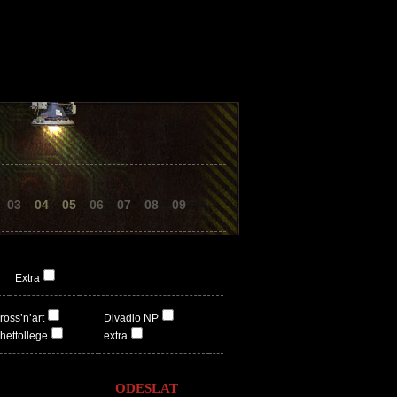
03
04
05
06
07
08
09
Extra
ross’n’art
Divadlo NP
hettollege
extra