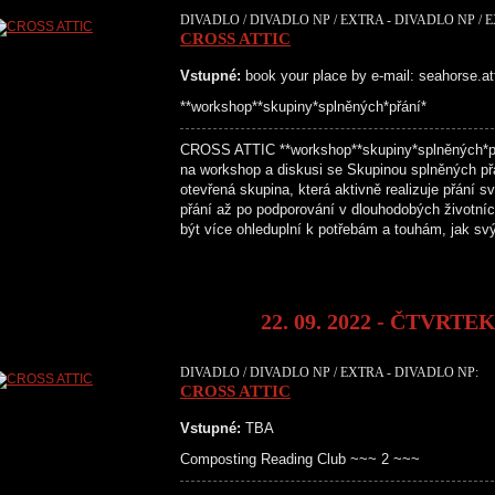
DIVADLO / DIVADLO NP / EXTRA - DIVADLO NP / 
CROSS ATTIC
Vstupné:
book your place by e-mail: seahorse.a
**workshop**skupiny*splněných*přání*
CROSS ATTIC **workshop**skupiny*splněných*
na workshop a diskusi se Skupinou splněných př
otevřená skupina, která aktivně realizuje přání 
přání až po podporování v dlouhodobých životní
být více ohleduplní k potřebám a touhám, jak s
22. 09. 2022 - ČTVRTE
DIVADLO / DIVADLO NP / EXTRA - DIVADLO NP:
CROSS ATTIC
Vstupné:
TBA
Composting Reading Club ~~~ 2 ~~~