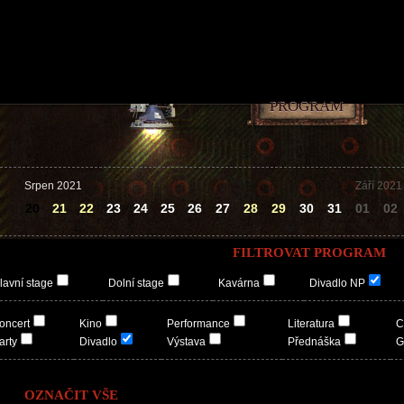
PROGRAM
Srpen 2021
Září 2021
20
21
22
23
24
25
26
27
28
29
30
31
01
02
FILTROVAT PROGRAM
lavní stage
Dolní stage
Kavárna
Divadlo NP
oncert
Kino
Performance
Literatura
C
arty
Divadlo
Výstava
Přednáška
G
OZNAČIT VŠE