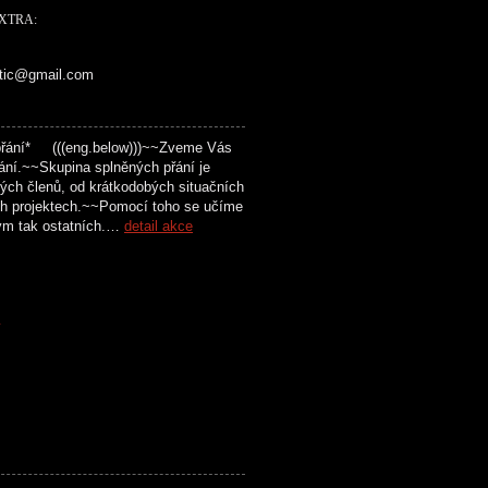
EXTRA:
ttic@gmail.com
přání* (((eng.below)))~~Zveme Vás
ání.~~Skupina splněných přání je
svých členů, od krátkodobých situačních
ch projektech.~~Pomocí toho se učíme
vým tak ostatních.…
detail akce
K