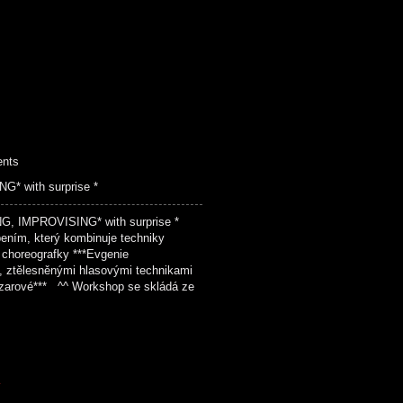
ents
 with surprise *
, IMPROVISING* with surprise *
ením, který kombinuje techniky
choreografky ***Evgenie
, ztělesněnými hlasovými technikami
zarové*** ^^ Workshop se skládá ze
K