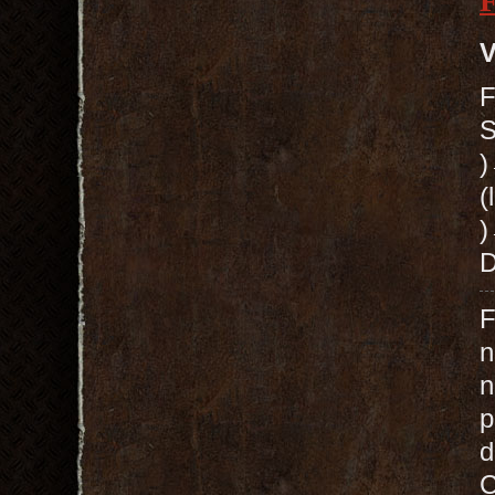
V
F
S
(
)
D
F
n
n
p
d
C