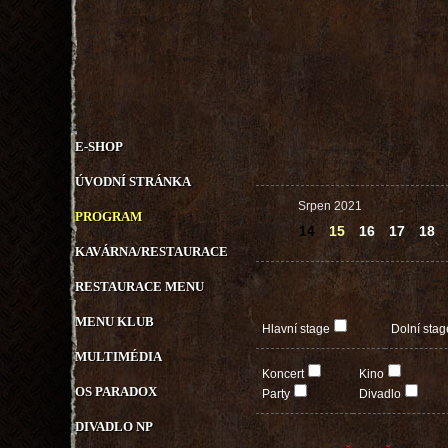
E-SHOP
ÚVODNÍ STRÁNKA
Srpen 2021
PROGRAM
14
15
16
17
18
KAVÁRNA/RESTAURACE
RESTAURACE MENU
MENU KLUB
Hlavní stage
Dolní stag
MULTIMÉDIA
Koncert
Kino
OS PARADOX
Party
Divadlo
DIVADLO NP