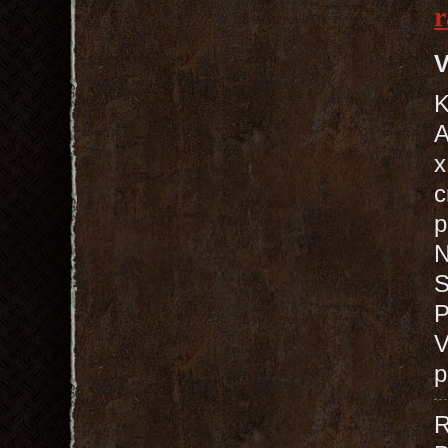
r
V
K
A
x
c
p
N
S
P
V
p
R