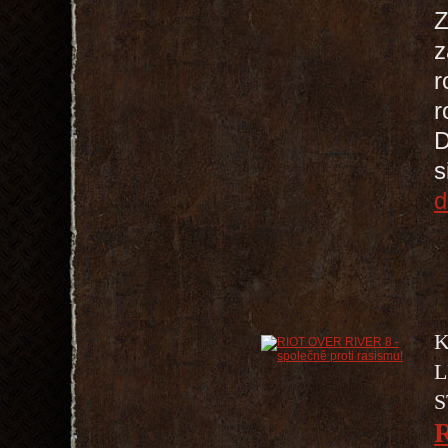
Z
z
r
r
D
s
d
K
L
S
R