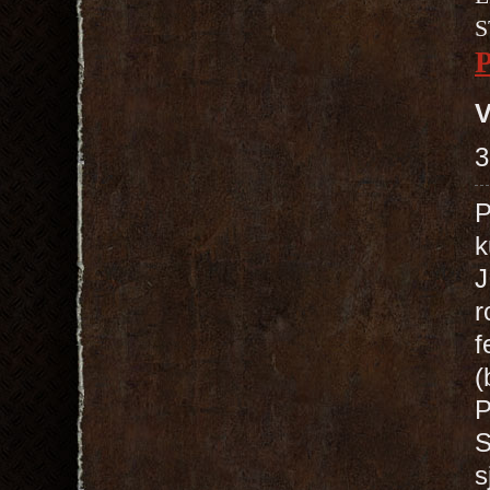
S
V
3
P
k
J
r
f
(
P
S
s