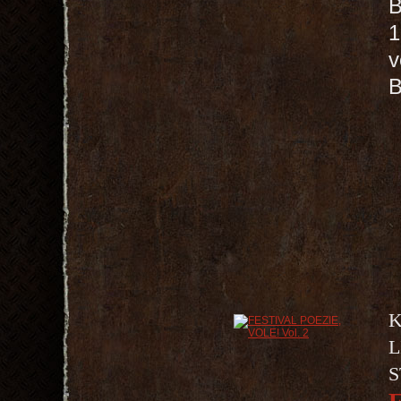
B
1
v
K
L
S