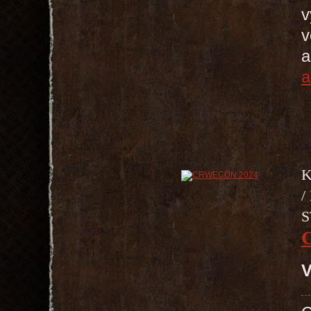
v
v
a
a
K
/
S
V