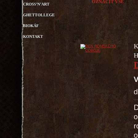
OZNAČIT VŠE
CROSS’N’ART
GHETTOLLEGE
BIOKÁF
KONTAKT
K
H
V
d
D
o
r
o