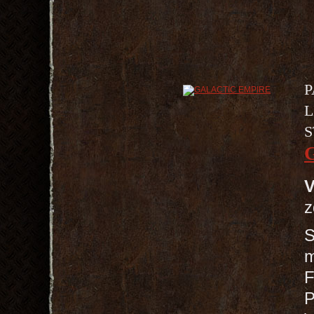
P
L
S
V
z
S
m
F
P