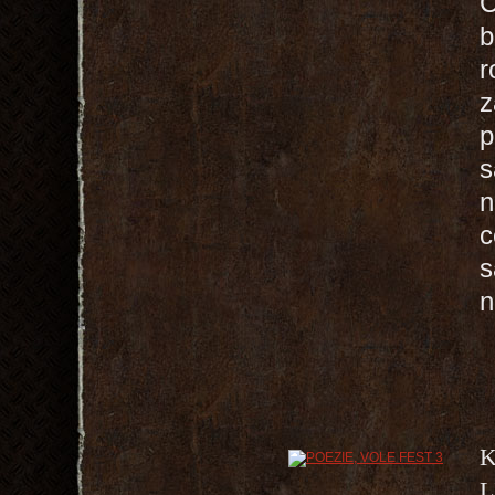
C
b
r
z
p
s
n
c
s
n
K
L