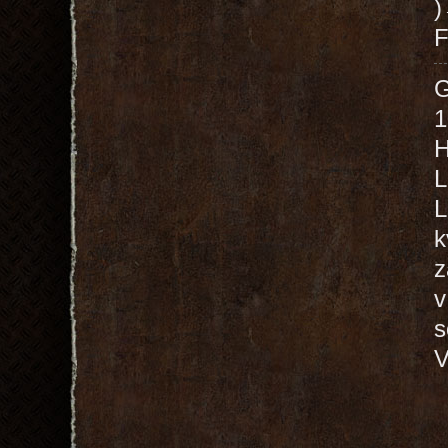
F
1
H
L
L
k
z
v
s
V