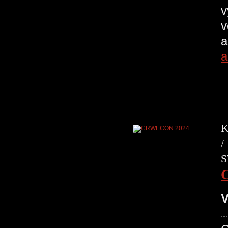
v
v
a
a
K
/
S
V