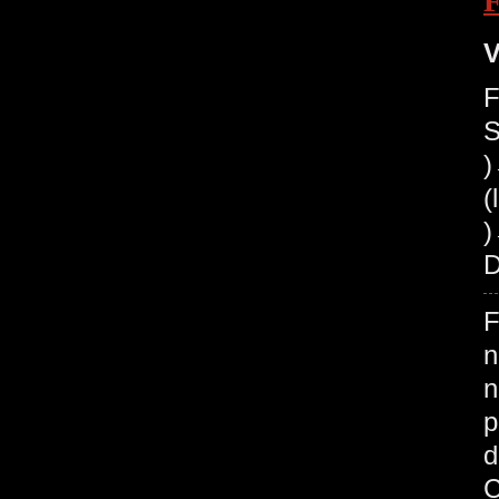
V
F
S
(
)
D
F
n
n
p
d
C