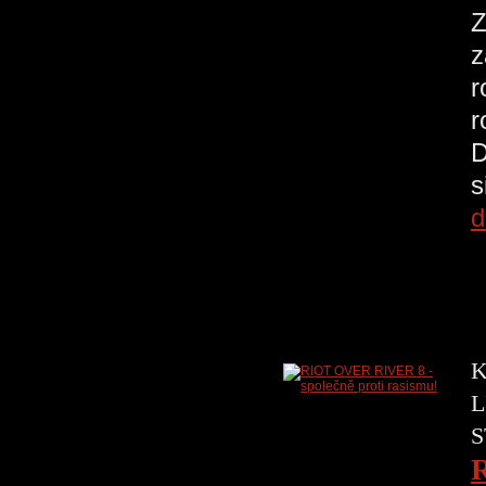
Z
z
r
r
D
s
d
K
L
S
R