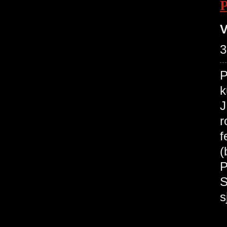
V
3
P
k
J
r
f
(
P
S
s