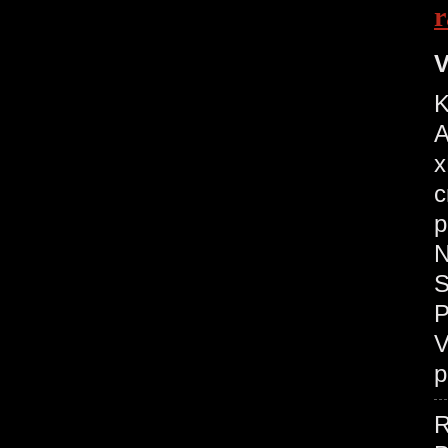
r
V
K
A
x
c
p
N
S
P
V
p
R