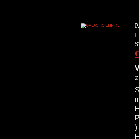
P
L
S
V
z
S
m
F
P
F