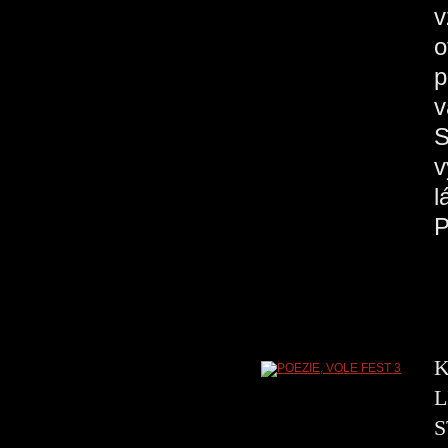
v
o
p
v
S
v
l
K
L
S