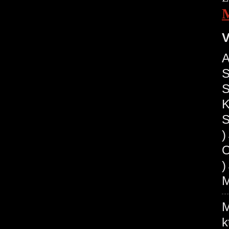
V
A
S
S
K
S
O
)
M
M
k