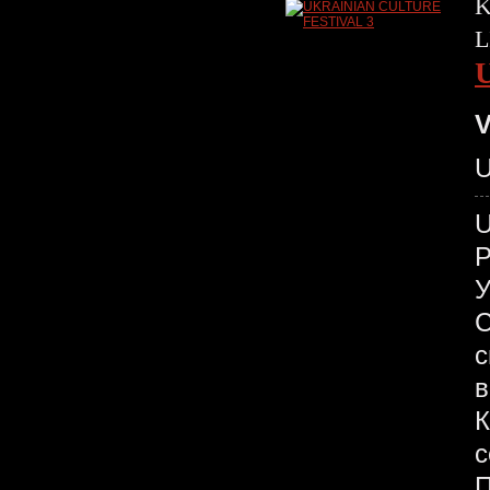
K
L
V
U
У
С
с
в
К
с
П