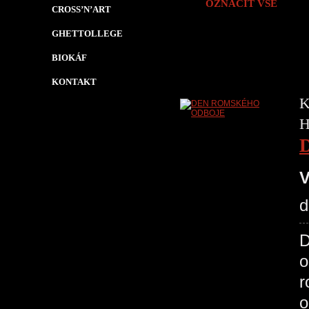
OZNAČIT VŠE
CROSS’N’ART
GHETTOLLEGE
BIOKÁF
KONTAKT
K
H
V
d
D
o
r
o