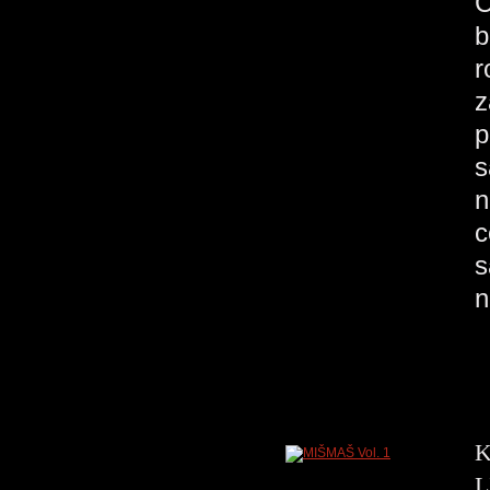
C
b
r
z
p
s
n
c
s
n
K
L