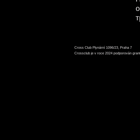
о
т
Cross Club Plynární 1096/23, Praha 7
Crossclub je v roce 2024 podporován grant