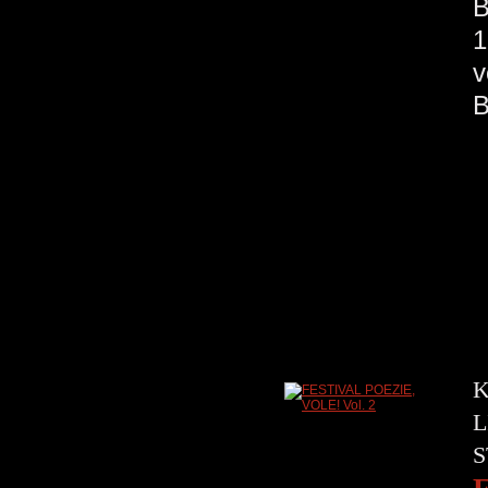
B
1
v
K
L
S