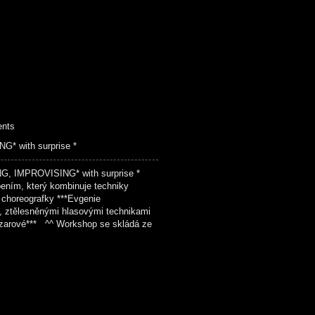
ents
 with surprise *
, IMPROVISING* with surprise *
ením, který kombinuje techniky
choreografky ***Evgenie
, ztělesněnými hlasovými technikami
zarové*** ^^ Workshop se skládá ze
K