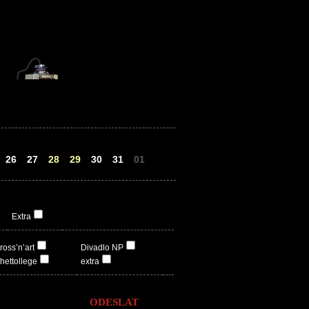
26
27
28
29
30
31
01
Extra
ross’n’art
Divadlo NP
hettollege
extra