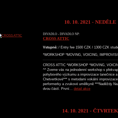
10. 10. 2021 - NEDĚLE
DIVADLO - DIVADLO NP:
CROSS ATTIC
Vstupné:
/ Entry fee 1500 CZK / 1300 CZK stud
*WORKSHOP *MOVING, VOICING, IMPROVISING*
CROSS ATTIC *WORKSHOP *MOVING, VOICING
^^ Zveme vás na jednodenní workshop s překvap
pohybového výzkumu a improvizace tanečnice a 
Chetvertkové*** s metodami vokální improvizace
performerky a zvukové umělkyně ***Naděždy Na
dvou částí. První…
detail akce
14. 10. 2021 - ČTVRTE