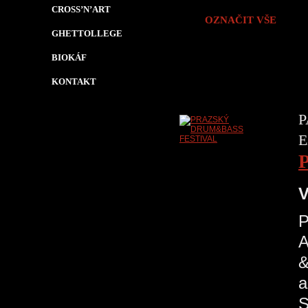
CROSS’N’ART
OZNAČIT VŠE
GHETTOLLEGE
BIOKÁF
KONTAKT
P
E
V
A
&
a
S