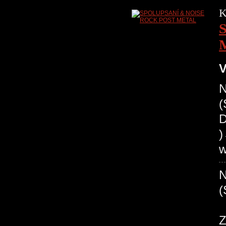
K
V
N
(
D
w