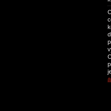
C
c
k
d
p
v
C
p
j
a