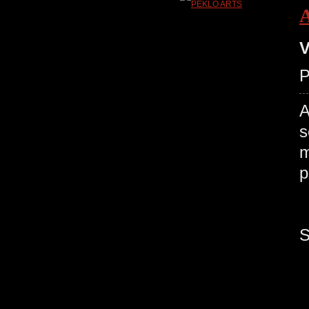
V
P
A
s
m
P
S