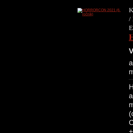
K
/
E
V
a
m
H
a
m
(
C
+