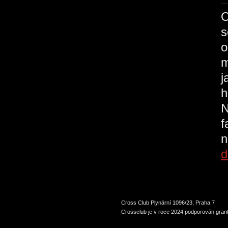
O
s
o
m
j
h
N
f
n
d
Cross Club Plynární 1096/23, Praha 7
Crossclub je v roce 2024 podporován grant