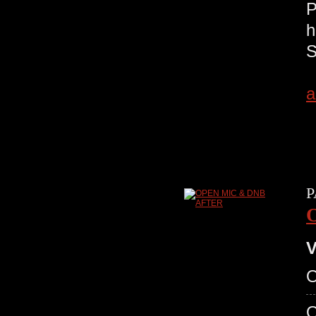
a
P
V
O