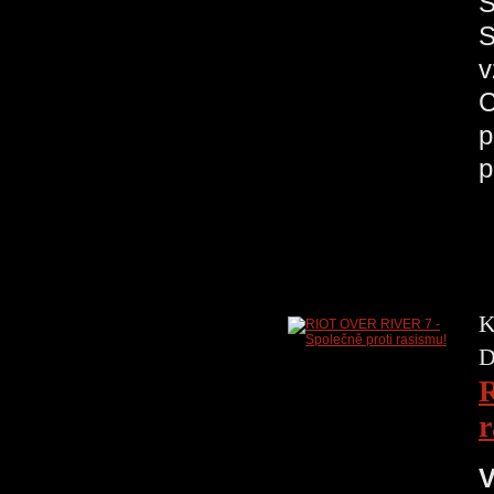
S
S
v
C
p
p
K
D
R
r
V