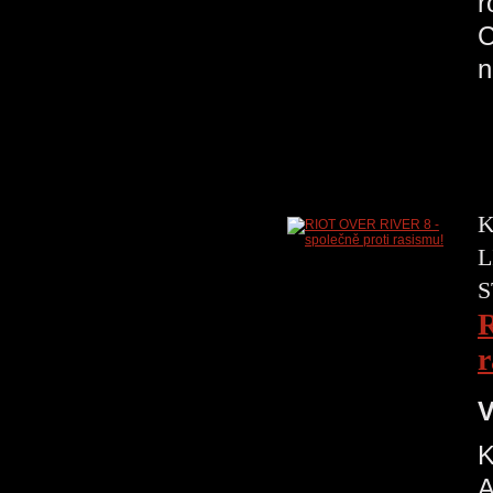
r
C
K
L
S
R
r
V
K
A