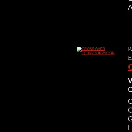
A
P
E
V
C
C
G
L