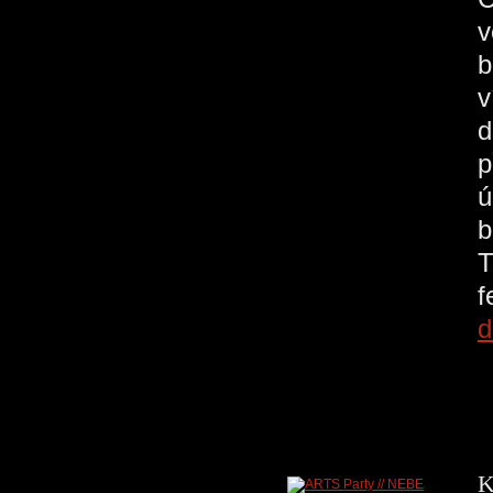
v
b
v
d
p
ú
b
T
d
K