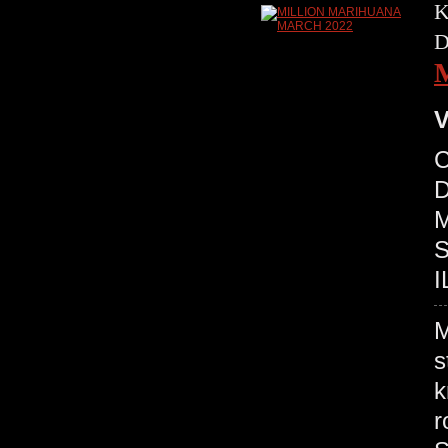
K
D
V
C
D
M
S
I
M
s
k
r