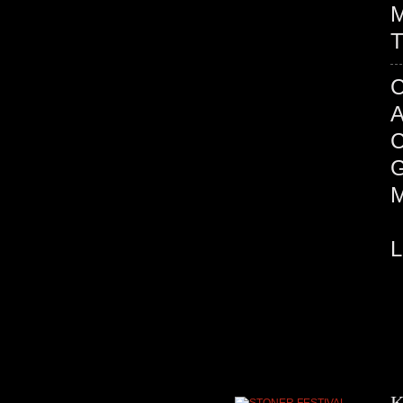
M
T
K