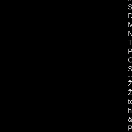
S
D
M
N
T
P
C
S
Ž
Ž
t
h
&