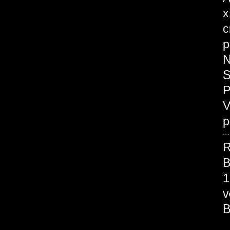
x
c
p
N
S
P
V
p
R
B
1
v