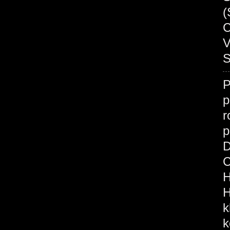
(
C
V
S
p
r
p
D
C
H
H
k
k