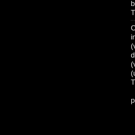
b
T
C
i
(
d
(
B
p