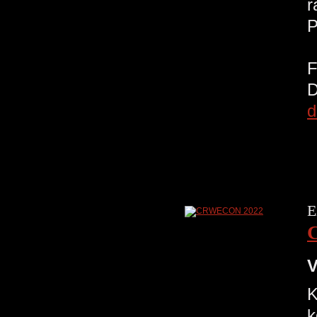
r
d
E
V
K
k