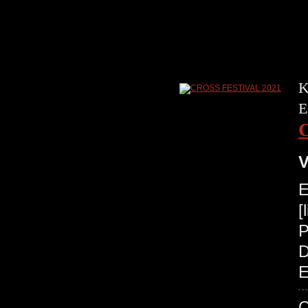
K
E
V
E
[
P
D
E
C