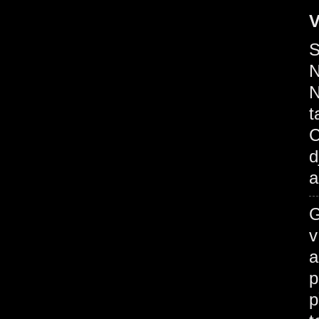
V
S
N
N
t
C
d
a
G
v
a
p
p