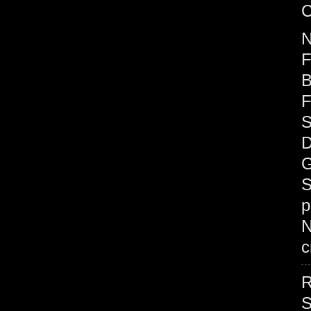
C
F
B
F
S
D
G
S
p
c
R
S