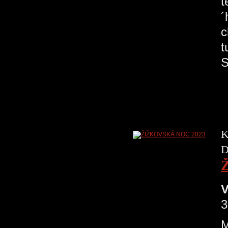
t
´
c
t
S
K
D
V
3
M