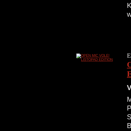
w
E
V
M
P
S
B