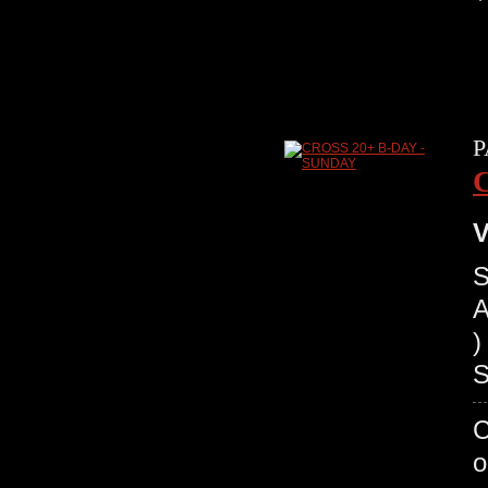
P
V
S
A
)
S
C
o