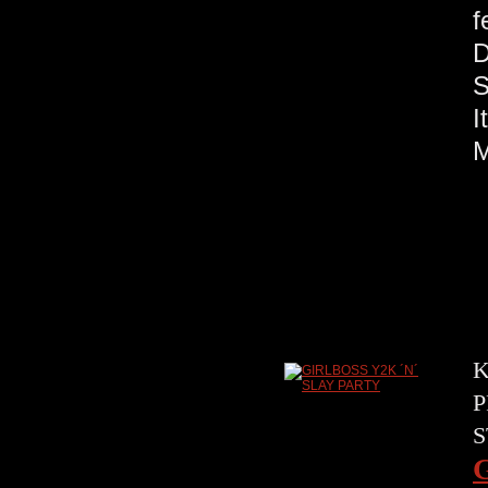
f
S
M
K
P
S