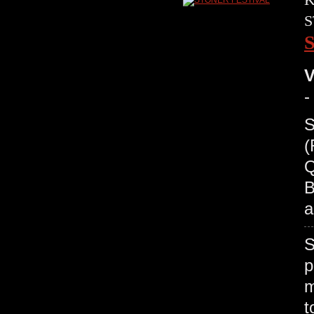
S
V
-
S
(
Q
B
a
S
p
m
t