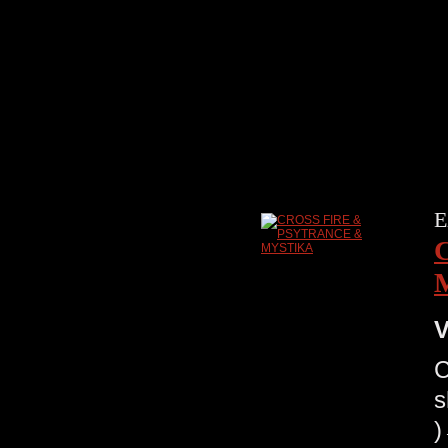
E
V
C
s