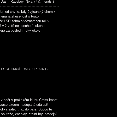
h, Raveboy, Nika 77 & friends )
den od chvíle, kdy švýcarský chemik
menaná zkušenost s touto
ože LSD sehrálo významnou roli v
é v životě nejednoho českého
erá za poslední roky okolo
 EXTRA - HLAVNÍ STAGE / DOLNÍ STAGE /
 v opět v pražském klubu Cross konat
zase akcemi nadupaná událost!
olika sálech, až do páté. Budou tu
soutěže, cosplay, stolní hry, prodejní