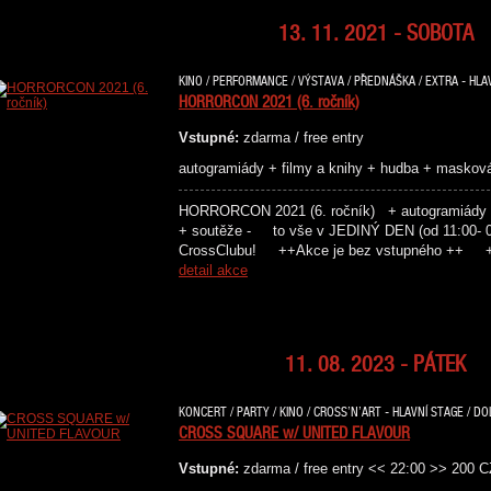
13. 11. 2021 - SOBOTA
KINO / PERFORMANCE / VÝSTAVA / PŘEDNÁŠKA / EXTRA - HLAV
HORRORCON 2021 (6. ročník)
Vstupné:
zdarma / free entry
autogramiády + filmy a knihy + hudba + maskov
HORRORCON 2021 (6. ročník) + autogramiády +
+ soutěže - to vše v JEDINÝ DEN (od 11:00- 00
CrossClubu! ++Akce je bez vstupného ++ +
detail akce
11. 08. 2023 - PÁTEK
KONCERT / PARTY / KINO / CROSS’N’ART - HLAVNÍ STAGE / DO
CROSS SQUARE w/ UNITED FLAVOUR
Vstupné:
zdarma / free entry << 22:00 >> 200 