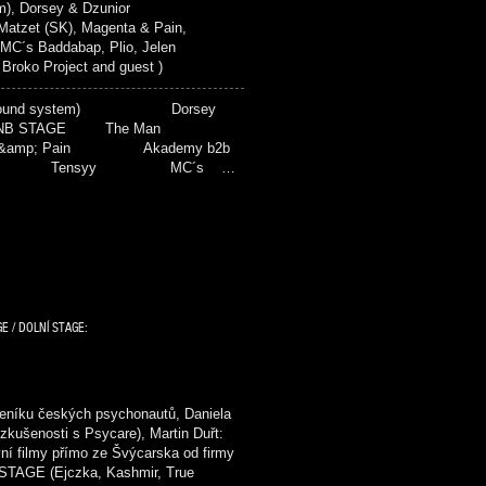
), Dorsey & Dzunior
zet (SK), Magenta & Pain,
 MC´s Baddabap, Plio, Jelen
ko Project and guest )
(sound system) Dorsey
NB STAGE The Man
amp; Pain Akademy b2b
ide Tensyy MC´s …
E / DOLNÍ STAGE:
níku českých psychonautů, Daniela
kušenosti s Psycare), Martin Duřt:
vní filmy přímo ze Švýcarska od firmy
TAGE (Ejczka, Kashmir, True