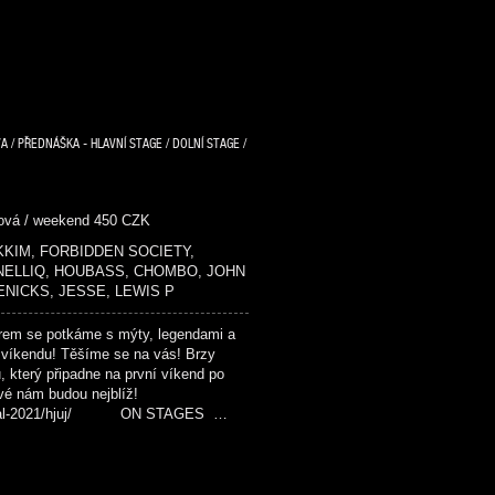
A / PŘEDNÁŠKA - HLAVNÍ STAGE / DOLNÍ STAGE /
dová / weekend 450 CZK
 MIKKIM, FORBIDDEN SOCIETY,
 NELLIQ, HOUBASS, CHOMBO, JOHN
ENICKS, JESSE, LEWIS P
em se potkáme s mýty, legendami a
 víkendu! Těšíme se na vás! Brzy
u, který připadne na první víkend po
ové nám budou nejblíž!
festival-2021/hjuj/ ON STAGES …