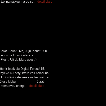
n tak namátkou, na co se…
detail akce
ti Squat Live, Juju Planet Dub
 decos by Fluorobotanics
esh, Ufi da Man, guest )
 festivalu Digital Forest! 15.
rgické DJ sety, které vás naladí na
k dostání vstupenky na festival za
í akcí v Cross klubu. Barati
, která svou energií…
detail akce