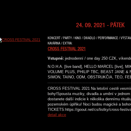
24. 09. 2021 - PÁTEK
KONCERT / PARTY / KINO / DIVADLO / PERFORMANCE / VÝSTAV
KAVÁRNA / EXTRA:
CROSS FESTIVAL 2021
Vstupné:
jednodenní / one day 250 CZK, víken
N.O.H.A. [live band], HELLO MARCEL [live],
VOLUME PLUS, PHILIP TBC, BEAST JANE &
SIMON, TAINO, ODM, OBSTRUKČIA, TEO, FE
CROSS FESTIVAL 2021 Na letošní cestě vesmír
bohy!Spousta muziky, divadla a umění v jednom
dostanete další indicie k několika dennímu rituál
pozemském úplňku! Noci budou magické a boh
TICKETS:https://goout.net/cs/listky/cross-
detail akce