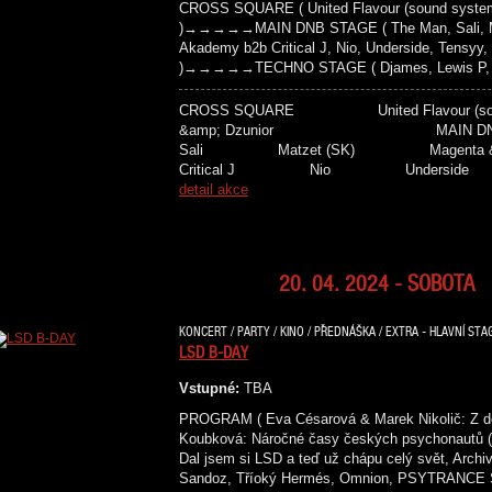
CROSS SQUARE ( United Flavour (sound system
)→→→→→MAIN DNB STAGE ( The Man, Sali, Mat
Akademy b2b Critical J, Nio, Underside, Tensyy,
)→→→→→TECHNO STAGE ( Djames, Lewis P, Bro
CROSS SQUARE United Flavour 
&amp; Dzunior MAIN D
Sali Matzet (SK) Magenta &
Critical J Nio Unders
detail akce
20. 04. 2024 - SOBOTA
KONCERT / PARTY / KINO / PŘEDNÁŠKA / EXTRA - HLAVNÍ STAG
LSD B-DAY
Vstupné:
TBA
PROGRAM ( Eva Césarová & Marek Nikolič: Z de
Koubková: Náročné časy českých psychonautů (z
Dal jsem si LSD a teď už chápu celý svět, Archi
Sandoz, Tříoký Hermés, Omnion, PSYTRANCE S