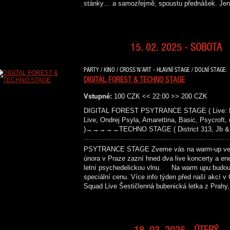
stánky… a samozřejmě, spoustu přednášek. Je
15. 02. 2025 - SOBOTA
PARTY / KINO / CROSS’N’ART - HLAVNÍ STAGE / DOLNÍ STAGE:
DIGITAL FOREST & TECHNO STAGE
Vstupné:
100 CZK << 22:00 >> 200 CZK
DIGITAL FOREST PSYTRANCE STAGE ( Live: Bara
Live, Ondrej Psyla, Amarettina, Basic, Psycroft,
)→→→→→TECHNO STAGE ( District 313, Jb & Fl
PSYTRANCE STAGE Zveme vás na warm-up večer k
února v Praze zazní hned dva live koncerty a ene
letní psychedelickou vlnu. Na warm upu budou 
speciální cenu. Více info týden před naš
Squad Live Šestičlenná bubenická letka z Prahy
18. 03. 2025 - ÚTERÝ