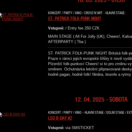
KONCERT / PARTY / KINO / CROSS’N’ART - HLAVNÍ STAGE:
ST. PATRICK FOLK-PUNK NIGHT
Vstupné:
/ Entry fee 250 CZK
MAIN STAGE ( All For Jolly (UK), Cheers!, K
AFTERPARTY ( Tba )
ST. PATRICK FOLK-PUNK NIGHT Britská folk-punk
Praze v rámci jejich evropské šňůry k nově vy
Plzenští folk-punkoví Cheers! si to pro změnu v
směrem. Ochutnávka letošní připravované desky h
hodně pagan, hodně folk! Niněra, brumle a rytmy
12. 04. 2025 - SOBOTA
KONCERT / PARTY / KINO - HLAVNÍ STAGE / DOLNÍ STAGE / EX
LSD B-DAY #2
Vstupné:
via SMSTICKET