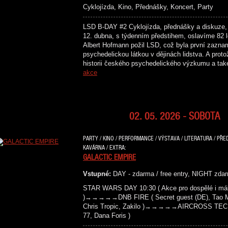
Cyklojízda, Kino, Přednášky, Koncert, Party
LSD B-DAY #2 Cyklojízda, přednášky a diskuze, 
12. dubna, s týdenním předstihem, oslavíme 82 l
Albert Hofmann požil LSD, což byla první zazna
psychedelickou látkou v dějinách lidstva. A prot
historii českého psychedelického výzkumu a ta
akce
02. 05. 2026 - SOBOTA
PARTY / KINO / PERFORMANCE / VÝSTAVA / LITERATURA / PŘE
KAVÁRNA / EXTRA:
GALACTIC EMPIRE
Vstupné:
DAY - zdarma / free entry, NIGHT zdar
STAR WARS DAY 10:30 ( Akce pro dospělé i mál
)→→→→→DNB FIRE ( Secret guest (DE), Tao Maf
Chris Tropic, Zakilo )→→→→→AIRCROSS TECH
77, Dana Foris )