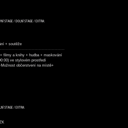
NÍ STAGE / DOLNÍ STAGE / EXTRA:
ání + soutěže
 filmy a knihy + hudba + maskování
:00) ve stylovém prostředí
Možnost občerstvení na místě+
LNÍ STAGE / EXTRA:
CZK