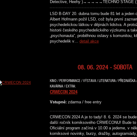
Detective, Heehy )→→→→→TECHNO STAGE ( Das
LSD B-DAY 20. dubna tomu bude 81 let a jeden 
Albert Hofmann požil LSD, což byla první zazna
psychedelickou látkou v dějinách lidstva. A prot
historii českého psychedelického výzkumu a tak
„psychonauta“, proběhnou oslavy s komunitou, kt
psychedelik v…
detail akce
08. 06. 2024 - SOBOTA
KINO / PERFORMANCE / VÝSTAVA / LITERATURA / PŘEDNÁŠKA /
KAVÁRNA / EXTRA:
CRWECON 2024
Vstupné:
zdarma / free entry
CRWECON 2024 A je to tady! 8. 6. 2024 se bude
další ročník komiksového CRWECONU! Bude to 
Oficiální program začíná v 10.00 a jedeme, v něk
komiksové novinky, burzy, dražby, autogramiády, 