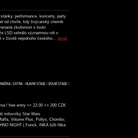
stánky, performance, koncerty, party
et od chvíle, kdy švýcarský chemik
menaná zkušenost s touto
ože LSD sehrálo významnou roli v
ké v životě nejednoho českého…
detail
DNÁŠKA / EXTRA - HLAVNÍ STAGE / DOLNÍ STAGE /
ma / free entry << 22:00 >> 200 CZK
é milovníky Star Wars
fa, Volume Plus, Pollys, Chombo,
NO NIGHT ( Funck, INKÄ b2b Nika