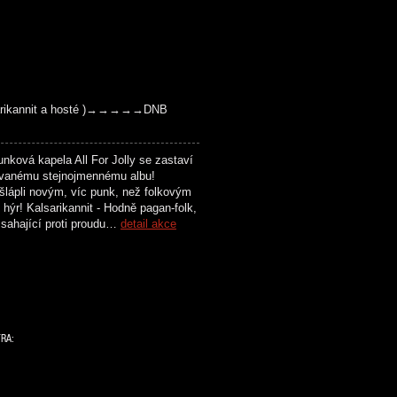
alsarikannit a hosté )→→→→→DNB
ová kapela All For Jolly se zastaví
dávanému stejnojmennému albu!
yšlápli novým, víc punk, než folkovým
ýr! Kalsarikannit - Hodně pagan-folk,
 sahající proti proudu…
detail akce
TRA: