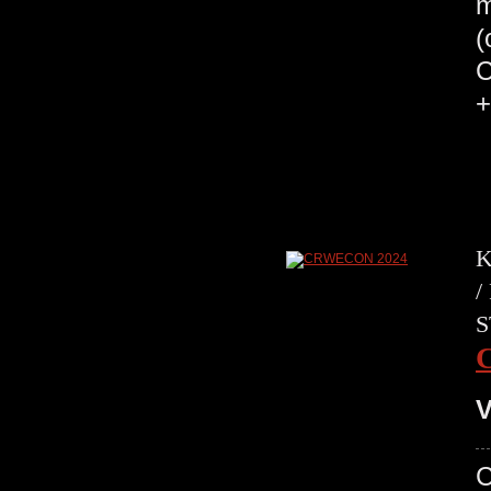
m
(
C
+
K
/
S
V
C