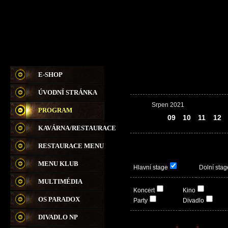
E-SHOP
ÚVODNÍ STRÁNKA
Srpen 2021
PROGRAM
08
09
10
11
12
KAVÁRNA/RESTAURACE
RESTAURACE MENU
MENU KLUB
Hlavní stage
Dolní stag
MULTIMÉDIA
Koncert
Kino
OS PARADOX
Party
Divadlo
DIVADLO NP