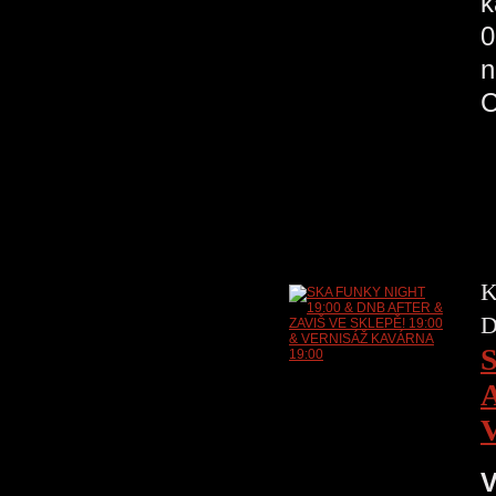
k
0
n
K
D
V