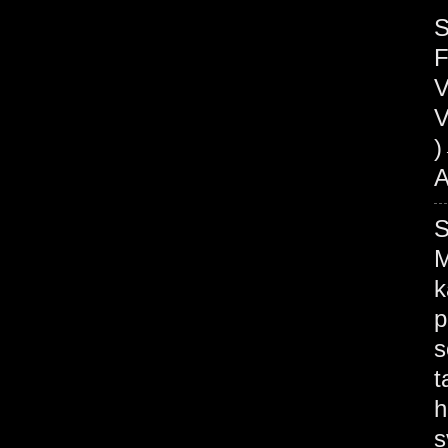
S
V
V
A
M
k
p
s
t
h
s