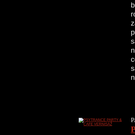
b
r
z
p
s
n
c
s
n
P