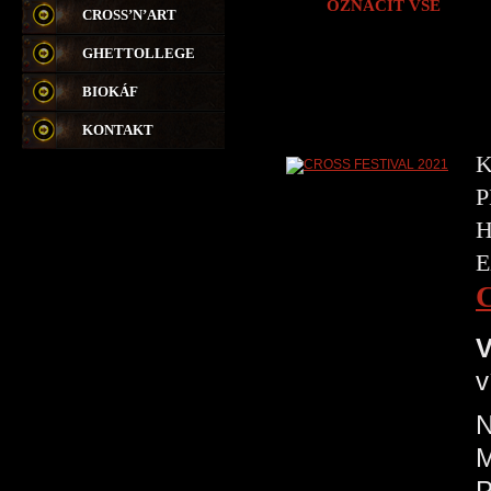
OZNAČIT VŠE
CROSS’N’ART
GHETTOLLEGE
BIOKÁF
KONTAKT
K
P
H
E
V
v
N
P