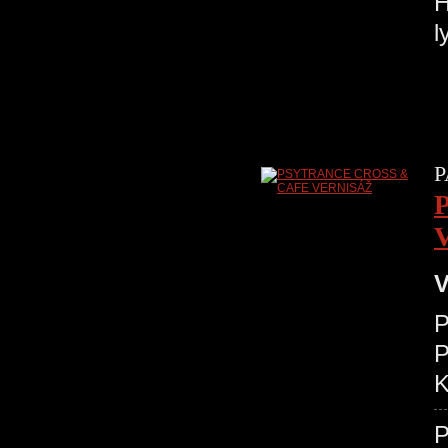
H
l
P
V
P
K
P