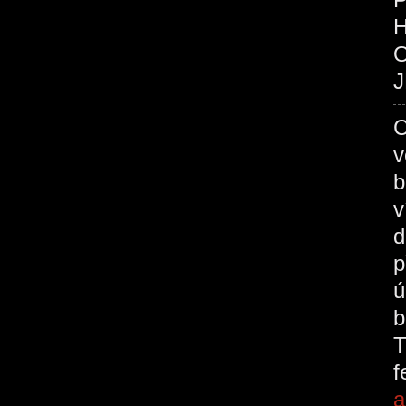
O
J
C
v
b
v
d
p
ú
b
T
a