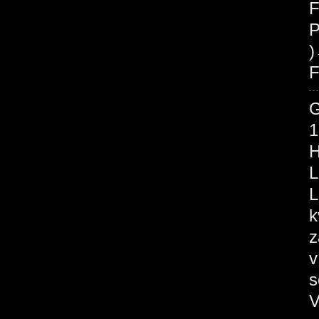
F
P
F
1
H
L
L
k
z
v
s
V