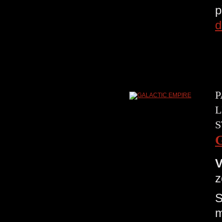
p
d
P
L
S
V
z
S
m