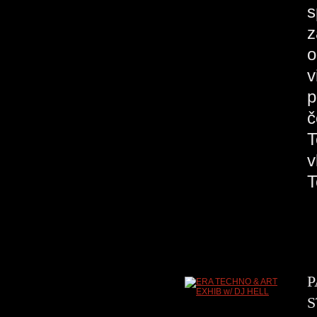
s
z
o
v
p
č
T
v
P
S