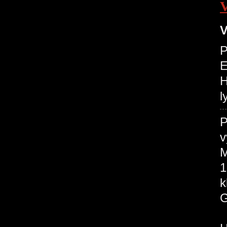
V
P
H
l
P
v
M
1