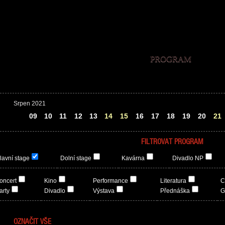
PROGRAM
Srpen 2021
08
09
10
11
12
13
14
15
16
17
18
19
20
21
FILTROVAT PROGRAM
lavní stage
Dolní stage
Kavárna
Divadlo NP
oncert
Kino
Performance
Literatura
C
arty
Divadlo
Výstava
Přednáška
G
OZNAČIT VŠE