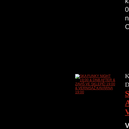
k
0
n
K
D
V