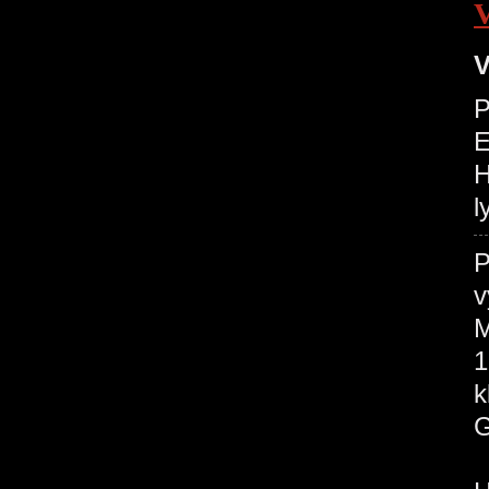
V
P
H
l
P
v
M
1