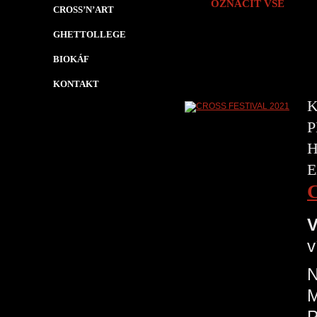
OZNAČIT VŠE
CROSS’N’ART
GHETTOLLEGE
BIOKÁF
KONTAKT
K
P
H
E
V
v
N
P