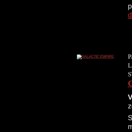
p
d
P
L
S
V
z
S
m