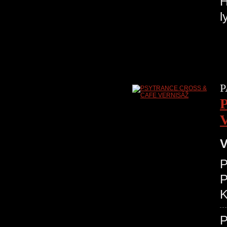
H
l
P
V
P
K
P