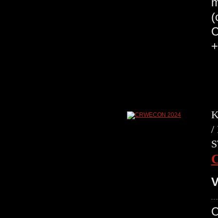
m
(
C
+
K
/
S
V
C