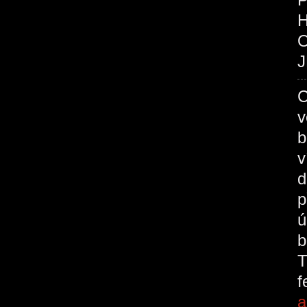
O
J
C
v
b
v
d
p
ú
b
T
a