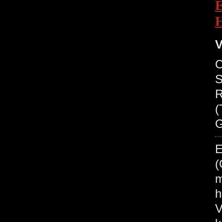
V
C
S
R
(
G
E
(
m
h
V