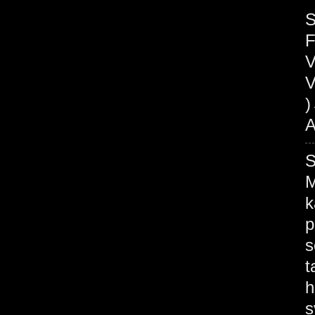
S
V
V
A
M
k
p
s
t
h
s