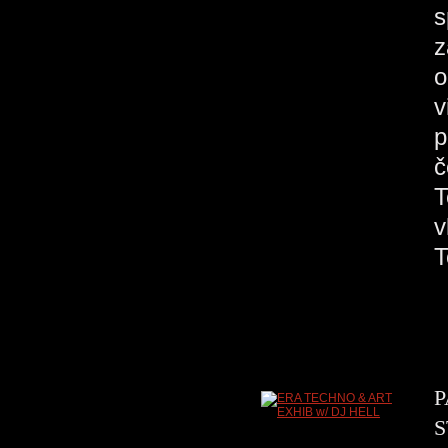
s
z
o
v
p
č
T
v
P
S