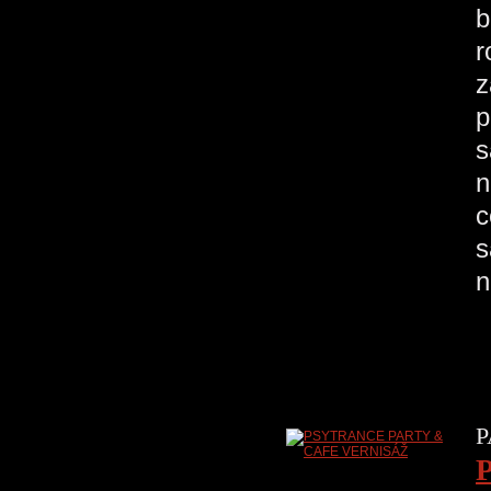
b
r
z
p
s
n
c
s
n
P