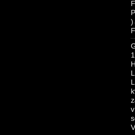
F
P
F
1
H
L
L
k
z
v
s
V