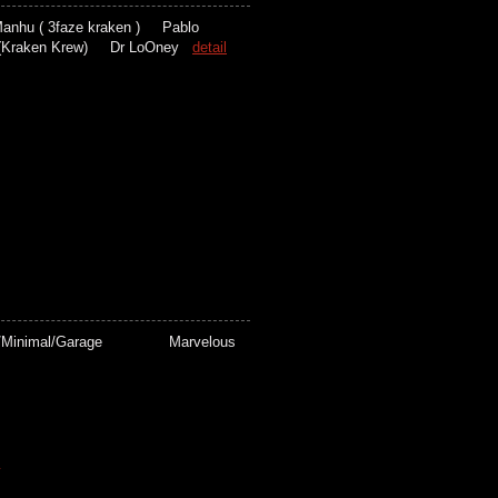
nhu ( 3faze kraken ) Pablo
l (Kraken Krew) Dr LoOney
detail
se/Minimal/Garage Marvelous
K