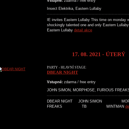
Vstupné:
zdarma / free entry
Insect Elektrika, Eastern Lullaby
IE invites Eastern Lullaby This time on monday 
shockingly talented one and only Easter
Eastern Lullaby
detail akce
17. 08. 2021 - ÚTERÝ
PARTY - HLAVNÍ STAGE:
DBEAR NIGHT
Vstupné:
zdarma / free entry
JOHN SIMON, MORPHOSE, FURIOUS FREAKS
DBEAR NIGHT JOHN SIMON M
FREAKS TB WINTMAN
de