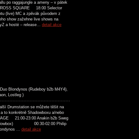
 po raggajungle a ameny – v pátek
 CROSS SQUARE 18:00 Selector
(live) MC a zpěvák původem z
Jeho show zažehne live shows na
Z a hosté – release…
detail akce
 Duo Blondynos (Rudeboy b2b M4Y4),
n, Lostleg )
ší Drumstation se můžete těšit na
s a to konkrétně Shadowboxu a/nebo
E 21:00-23:00 Anakin b2b Sweg
dowbox) 00:30-02:00 Philip
ondynos …
detail akce