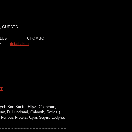
, GUESTS
S VOLUME PLUS CHOMBO
STS
detail akce
UT
ah Son Bantu, EllyZ, Cocoman,
y, Dj Hundread, Caloosh, Sofiqa )
Furious Freaks, Cybi, Saym, Lodyha,