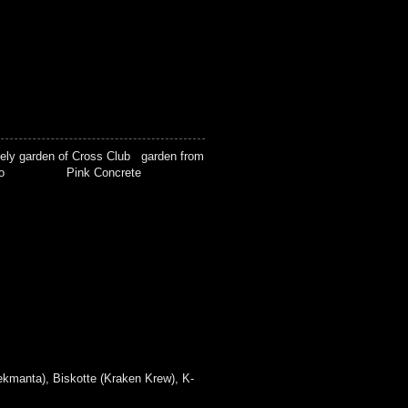
vely garden of Cross Club garden from
sse Teo Pink Concrete
ekmanta), Biskotte (Kraken Krew), K-