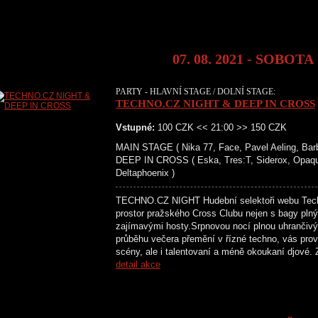
07. 08. 2021 - SOBOTA
PARTY - HLAVNÍ STAGE / DOLNÍ STAGE:
TECHNO.CZ NIGHT & DEEP IN CROSS
Vstupné:
100 CZK << 21:00 >> 150 CZK
MAIN STAGE ( Nika 77, Face, Pavel Aeling, Barb
DEEP IN CROSS ( Eska, Tres:T, Siderox, Opaq
Deltaphoenix )
TECHNO.CZ NIGHT Hudební selektoři webu Techno
prostor pražského Cross Clubu nejen s bagy plným
zajímavými hosty.Srpnovou nocí plnou uhrančivý
průběhu večera přemění v řízné techno, vás pro
scény, ale i talentovaní a méně okoukaní djové.
detail akce