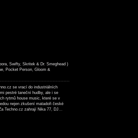
ora, Swifty, Skritek & Dr. Smeghead )
ue, Pocket Person, Gloom &
.cz se vrací do industriálních
i pestré taneční hudby, ale i se
ch rytmů house music, které se v
vedou nejen zkušení matadoři české
 Za Techno.cz zahrají Nika 77, DJ…