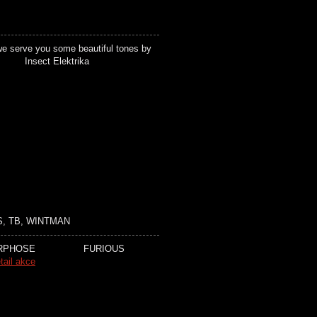
we serve you some beautiful tones by
n Lullaby Insect Elektrika
, TB, WINTMAN
ORPHOSE FURIOUS
tail akce