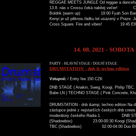
REGGAE MEETS JUNGLE Od reggae a dancehallu
13.8. nás v Crossu čeká nabitej večer!
Boldrik (warm up) 19:00 Fyah Son Bantu 
Kenyi je už pěknou řádku let usazený v Praze. 
Cross Square. Fire and vibes! 19:45 Elly
14. 08. 2021 - SOBOTA
PARTY - HLAVNÍ STAGE / DOLNÍ STAGE:
DRUMSTATION - dnb & techno edition
Vstupné:
/ Entry fee 150 CZK
DNB STAGE ( Anakin, Sweg, Koogi, Philip TBC,
Babe LN ) TECHNO STAGE ( Pink Concrete, Khao
DRUMSTATION - dnb &amp; techno edition Na dal
zástupce jedné z nejstarších českých dnb crew
moderátory českého Radia 1. DNB STAG
(Shadowbox) 23:00-00:30 Koogi (Sha
TBC (Shadowbox) 02:00-04:00 Duo Bl