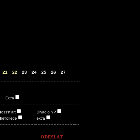
21
22
23
24
25
26
27
Extra
ross’n’art
Divadlo NP
hettollege
extra