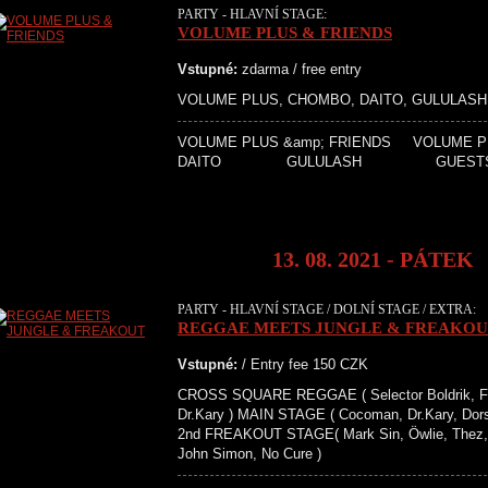
PARTY - HLAVNÍ STAGE:
VOLUME PLUS & FRIENDS
Vstupné:
zdarma / free entry
VOLUME PLUS, CHOMBO, DAITO, GULULASH
VOLUME PLUS &amp; FRIEND
DAITO GULULASH GUE
13. 08. 2021 - PÁTEK
PARTY - HLAVNÍ STAGE / DOLNÍ STAGE / EXTRA:
REGGAE MEETS JUNGLE & FREAKO
Vstupné:
/ Entry fee 150 CZK
CROSS SQUARE REGGAE ( Selector Boldrik, Fy
Dr.Kary ) MAIN STAGE ( Cocoman, Dr.Kary, Dorse
2nd FREAKOUT STAGE( Mark Sin, Öwlie, Thez, 
John Simon, No Cure )